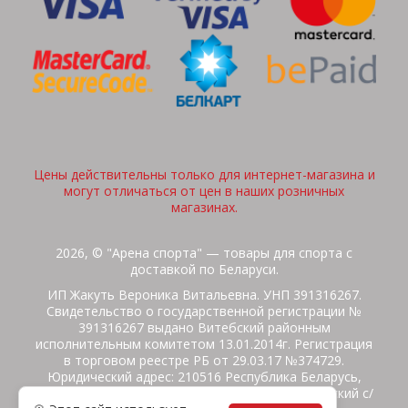
Цены действительны только для интернет-магазина и
могут отличаться от цен в наших розничных
магазинах.
2026, © "Арена спорта" — товары для спорта с
доставкой по Беларуси.
ИП Жакуть Вероника Витальевна. УНП 391316267.
Свидетельство о государственной регистрации №
391316267 выдано Витебский районным
исполнительным комитетом 13.01.2014г. Регистрация
в торговом реестре РБ от 29.03.17 №374729.
Юридический адрес: 210516 Республика Беларусь,
Витебская область, Витебский район, Бабиничский с/