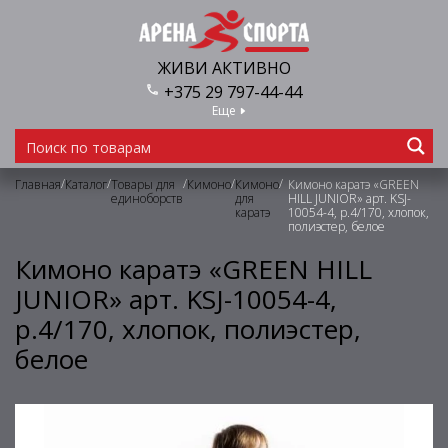
ЖИВИ АКТИВНО
+375 29 797-44-44
Еще
/
/
/
/
/
Главная
Каталог
Товары для
Кимоно
Кимоно
Кимоно каратэ «GREEN
единоборств
для
HILL JUNIOR» арт. KSJ-
каратэ
10054-4, р.4/170, хлопок,
полиэстер, белое
Кимоно каратэ «GREEN HILL
JUNIOR» арт. KSJ-10054-4,
р.4/170, хлопок, полиэстер,
белое