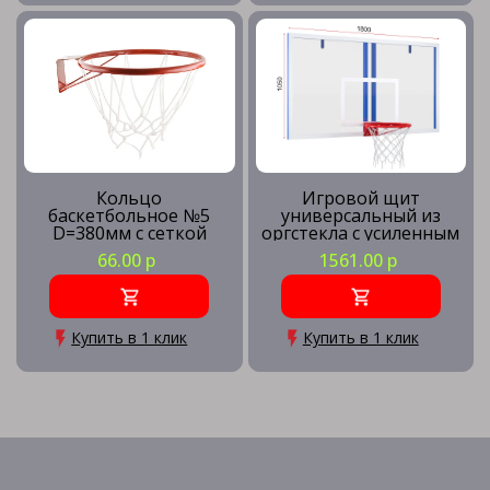
Кольцо
Игровой щит
баскетбольное №5
универсальный из
D=380мм с сеткой
оргстекла с усиленным
кольцом
66.00 р
1561.00 р
Купить в 1 клик
Купить в 1 клик