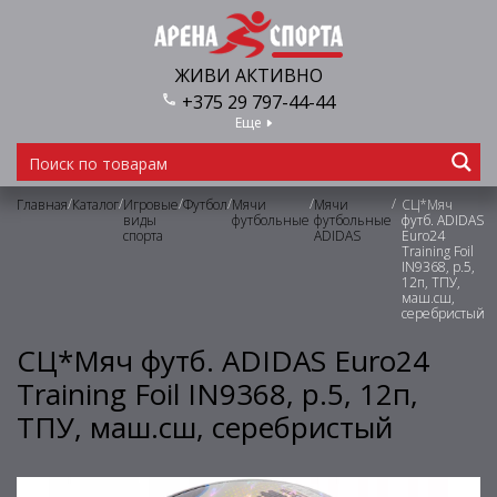
ЖИВИ АКТИВНО
+375 29 797-44-44
Еще
/
/
/
/
/
/
Главная
Каталог
Игровые
Футбол
Мячи
Мячи
СЦ*Мяч
виды
футбольные
футбольные
футб. ADIDAS
спорта
ADIDAS
Euro24
Training Foil
IN9368, р.5,
12п, ТПУ,
маш.сш,
серебристый
СЦ*Мяч футб. ADIDAS Euro24
Training Foil IN9368, р.5, 12п,
ТПУ, маш.сш, серебристый