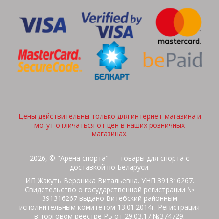
Цены действительны только для интернет-магазина и
могут отличаться от цен в наших розничных
магазинах.
2026, © "Арена спорта" — товары для спорта с
доставкой по Беларуси.
ИП Жакуть Вероника Витальевна. УНП 391316267.
Свидетельство о государственной регистрации №
391316267 выдано Витебский районным
исполнительным комитетом 13.01.2014г. Регистрация
в торговом реестре РБ от 29.03.17 №374729.