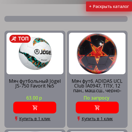
+ Раскрыть каталог
Мячи футбольные ATEMI
Мячи футбольные JÖGEL
Мячи футбольные LARSEN
Мяч футбольный Jögel
Мяч футб. ADIDAS UCL
JS-750 Favorit №5
Club IA0947, ТПУ, 12
пан., маш.сш., черно-
Мячи футбольные LECO (ЛЕКО)
оранжевый
63.00 р
По запросу
Мячи футбольные MIKASA
Купить в 1 клик
Купить в 1 клик