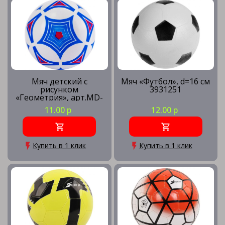
Мячи футбольные MITRE
Мячи футбольные NIKE
Мяч детский с
Мяч «Футбол», d=16 см
рисунком
3931251
«Геометрия», арт.MD-
Мячи футбольные PENALTY
23-02, диам. 23 см,
11.00 р
12.00 р
ПВХ, бело-голубой
Мячи футбольные SELECT
Купить в 1 клик
Купить в 1 клик
Мячи футбольные TORRES