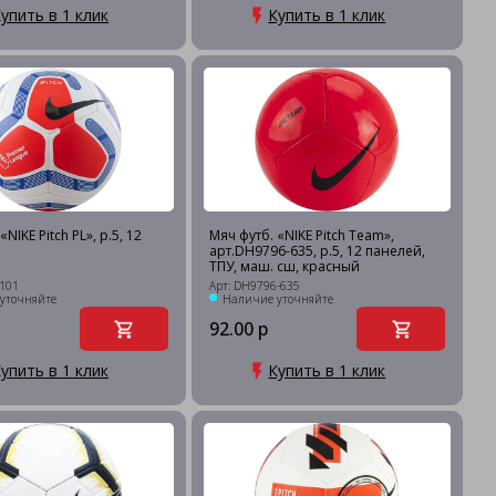
упить в 1 клик
Купить в 1 клик
NIKE Pitch PL», р.5, 12
Мяч футб. «NIKE Pitch Team»,
арт.DH9796-635, р.5, 12 панелей,
ТПУ, маш. сш, красный
-101
Арт: DH9796-635
уточняйте
Наличие уточняйте
92.00 р
упить в 1 клик
Купить в 1 клик