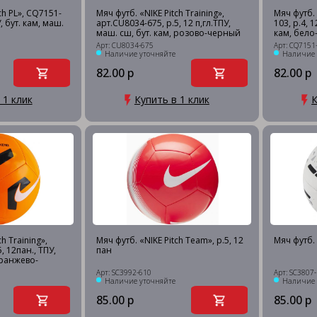
ch PL», CQ7151-
Мяч футб. «NIKE Pitch Training»,
Мяч футб. 
У, бут. кам, маш.
арт.CU8034-675, р.5, 12 п,гл.ТПУ,
103, р.4, 1
маш. сш, бут. кам, розово-черный
кам, бело
Арт: CU8034-675
Арт: CQ7151
Наличие уточняйте
Наличие 
82.00 р
82.00 р
 1 клик
Купить в 1 клик
К
h Training»,
Мяч футб. «NIKE Pitch Team», р.5, 12
Мяч футб. «
, 12пан., ТПУ,
пан
оранжево-
Арт: SC3992-610
Арт: SC3807
Наличие уточняйте
Наличие 
85.00 р
85.00 р