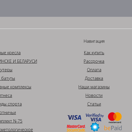
Навигация
ные кресла
Как купить
НСКЕ И БЕЛАРУСИ
Рассрочка
кутеры
Оплата
 батуты
Доставка
вные комплексы
Наши магазины
итнеса
Новости
иды спорта
Статьи
отничьи
плект N-75
сметологическое