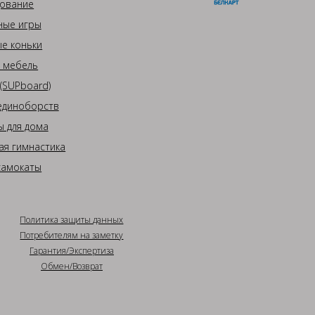
ование
ные игры
е коньки
 мебель
(SUPboard)
единоборств
 для дома
ая гимнастика
самокаты
Политика защиты данных
Потребителям на заметку
Гарантия/Экспертиза
Обмен/Возврат