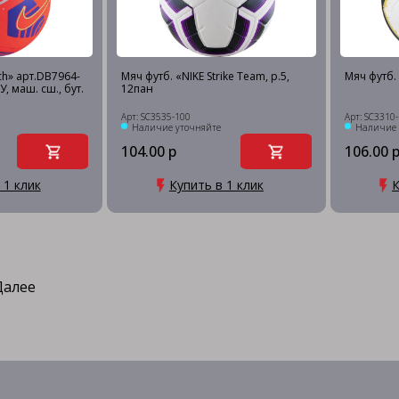
ch» арт.DB7964-
Мяч футб. «NIKE Strike Team, р.5,
Мяч футб. 
ПУ, маш. сш., бут.
12пан
Арт: SC3535-100
Арт: SC3310
Наличие уточняйте
Наличие 
104.00 р
106.00 
 1 клик
Купить в 1 клик
К
Далее