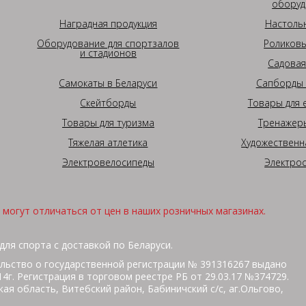
оборуд
Наградная продукция
Настоль
Оборудование для спортзалов
Роликовы
и стадионов
Садовая
Самокаты в Беларуси
Сапборды 
Скейтборды
Товары для 
Товары для туризма
Тренажеры
Тяжелая атлетика
Художественн
Электровелосипеды
Электро
могут отличаться от цен в наших розничных магазинах.
для спорта с доставкой по Беларуси.
льство о государственной регистрации № 391316267 выдано
г. Регистрация в торговом реестре РБ от 29.03.17 №374729.
ая область, Витебский район, Бабиничский с/с, аг.Ольгово,
кольная