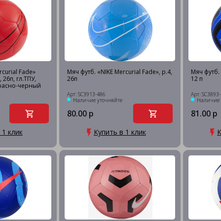
curial Fade»
Мяч футб. «NIKE Mercurial Fade», р.4,
Мяч футб. «
 26п, гл.ТПУ,
26п
12 п
красно-черный
Арт: SC3913-486
Арт: SC3893
Наличие уточняйте
Наличие 
80.00 р
81.00 р
 1 клик
Купить в 1 клик
К