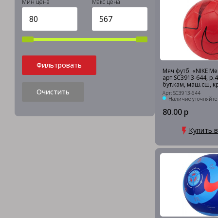
Мин цена
Макс цена
Фильтровать
Мяч футб. «NIKE Mer
арт.SC3913-644, р.4,
бут.кам, маш.сш, 
Очистить
Арт: SC3913-644
Наличие уточняйте
80.00 р
Купить в