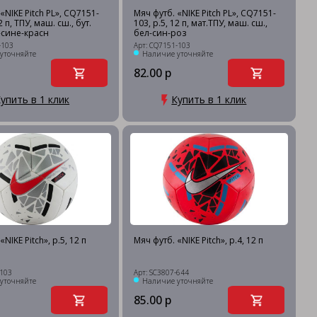
«NIKE Pitch PL», CQ7151-
Мяч футб. «NIKE Pitch PL», CQ7151-
2 п, ТПУ, маш. сш., бут.
103, р.5, 12 п, мат.ТПУ, маш. сш.,
-сине-красн
бел-син-роз
-103
Арт: CQ7151-103
уточняйте
Наличие уточняйте
82.00 р
упить в 1 клик
Купить в 1 клик
NIKE Pitch», р.5, 12 п
Мяч футб. «NIKE Pitch», р.4, 12 п
-103
Арт: SC3807-644
уточняйте
Наличие уточняйте
85.00 р