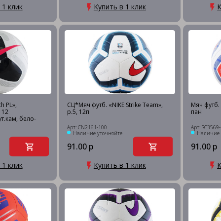
 1 клик
Купить в 1 клик
К
h PL»,
СЦ*Мяч футб. «NIKE Strike Team»,
Мяч футб. «
 12
р.5, 12п
пан
т.кам, бело-
Арт: CN2161-100
Арт: SC3569
Наличие уточняйте
Наличие 
91.00 р
91.00 р
 1 клик
Купить в 1 клик
К