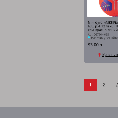
Мяч футб. «NIKE Pit
635, р.4, 12 пан., Т
кам, красно-синий
Арт: DB7964-635
Наличие уточняйте
93.00 р
Купить в
1
2