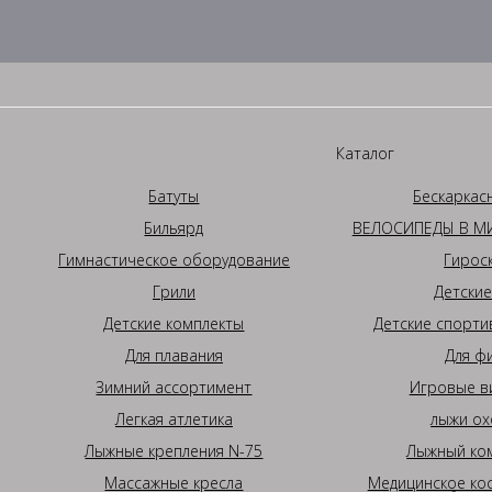
Каталог
Батуты
Бескаркас
Бильярд
ВЕЛОСИПЕДЫ В МИ
Гимнастическое оборудование
Гирос
Грили
Детские
Детские комплекты
Детские спорти
Для плавания
Для ф
Зимний ассортимент
Игровые в
Легкая атлетика
лыжи ох
Лыжные крепления N-75
Лыжный ком
Массажные кресла
Медицинское ко