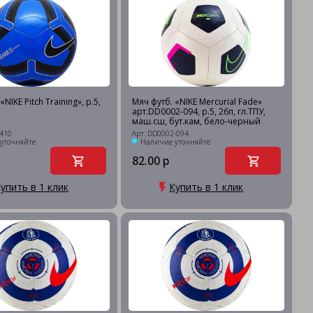
NIKE Pitch Training», р.5,
Мяч футб. «NIKE Mercurial Fade»
арт.DD0002-094, р.5, 26п, гл.ТПУ,
маш.сш, бут.кам, бело-черный
-410
Арт: DD0002-094
уточняйте
Наличие уточняйте
82.00 р
упить в 1 клик
Купить в 1 клик