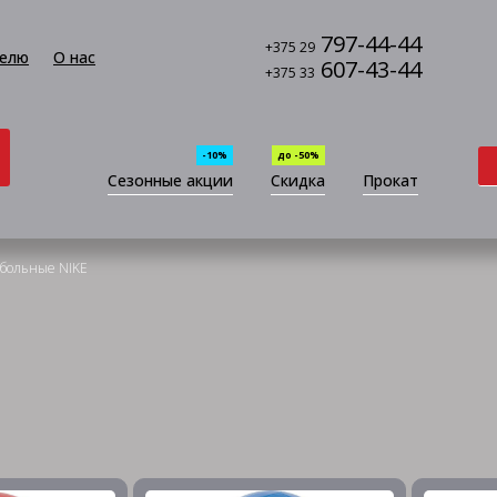
797-44-44
+375 29
елю
О нас
607-43-44
+375 33
-10%
до -50%
Сезонные акции
Скидка
Прокат
больные NIKE