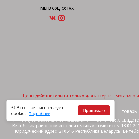
Мы в соц. сетях
Цены действительны только для интернет-магазина и 
🍪 Этот сайт использует
Принимаю
2026, © "Арена спорта" — товары 
cookies.
Подробнее
ИП Жакуть Вероника Витальевна. УНП 391316267. Свидете
Витебский районным исполнительным комитетом 13.01.2014
Юридический адрес: 210516 Республика Беларусь, Витебск
ул.Ш