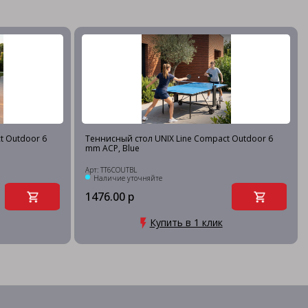
t Outdoor 6
Теннисный стол UNIX Line Compact Outdoor 6
mm ACP, Blue
Арт: TT6COUTBL
Наличие уточняйте
1476.00 р
Купить в 1 клик