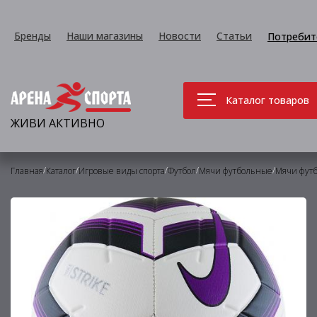
Бренды
Наши магазины
Новости
Статьи
Потребит
Каталог товаров
ЖИВИ АКТИВНО
/
/
/
/
/
Главная
Каталог
Игровые виды спорта
Футбол
Мячи футбольные
Мячи фут