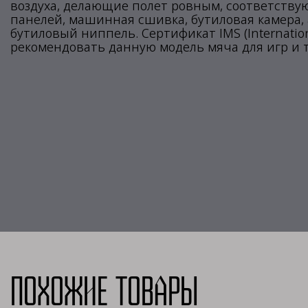
воздуха, делающие полет ровным, соответствую
панелей, машинная сшивка, бутиловая камера,
бутиловый ниппель. Сертификат IMS (Internation
рекомендовать данную модель мяча для игр и т
Похожие товары