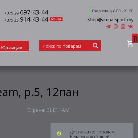
697-43-44
Ежедневно, 8.00 - 21.00
+375 29
914-43-44
shop@arena-sporta.by
безнал
+375 33
0
Юр.лицам
eam, р.5, 12пан
Страна: ВЬЕТНАМ
Доставка по городам
Беларуси до 3 дней