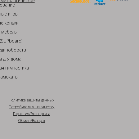
сметологическое
ование
ные игры
е коньки
 мебель
(SUPboard)
единоборств
 для дома
ая гимнастика
самокаты
Политика защиты данных
Потребителям на заметку
Гарантия/Экспертиза
Обмен/Возврат