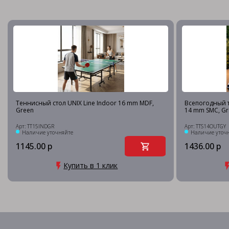
Теннисный стол UNIX Line Indoor 16 mm MDF,
Всепогодный т
Green
14 mm SMC, Gr
Арт: TT15INDGR
Арт: TTS14OUTGY
Наличие уточняйте
Наличие уточ
1145.00 р
1436.00 р
Купить в 1 клик