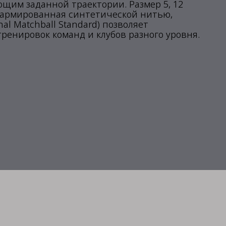
щим заданной траектории. Размер 5, 12
 армированная синтетической нитью,
al Matchball Standard) позволяет
ренировок команд и клубов разного уровня.