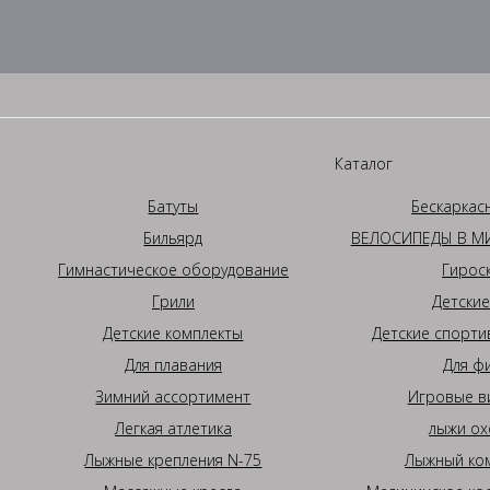
Каталог
Батуты
Бескаркас
Бильярд
ВЕЛОСИПЕДЫ В МИ
Гимнастическое оборудование
Гирос
Грили
Детские
Детские комплекты
Детские спорти
Для плавания
Для ф
Зимний ассортимент
Игровые в
Легкая атлетика
лыжи ох
Лыжные крепления N-75
Лыжный ком