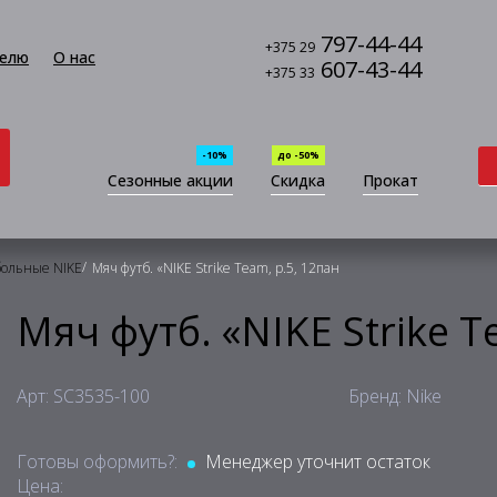
797-44-44
+375 29
елю
О нас
607-43-44
+375 33
-10%
до -50%
Сезонные акции
Скидка
Прокат
/
больные NIKE
Мяч футб. «NIKE Strike Team, р.5, 12пан
Мяч футб. «NIKE Strike T
Арт: SC3535-100
Бренд: Nike
Готовы оформить?:
Менеджер уточнит остаток
Цена: