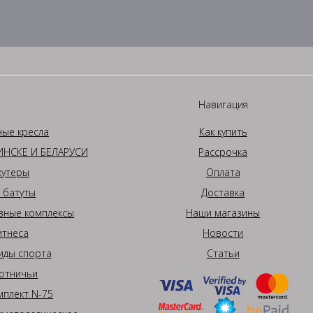
Навигация
ные кресла
Как купить
НСКЕ И БЕЛАРУСИ
Рассрочка
кутеры
Оплата
 батуты
Доставка
вные комплексы
Наши магазины
итнеса
Новости
иды спорта
Статьи
отничьи
плект N-75