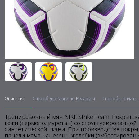
Описание
Способ доставки по Беларуси
Способы оплаты 
Тренировочный мяч NIKE Strike Team. Покрышк
кожи (термополиуретан) со структурированной 
синтетической ткани. При производстве покры
панели мяча нанесены желобки (эмбоссирование