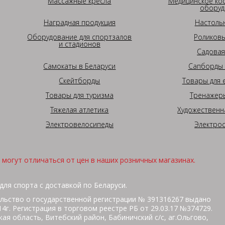
Массажные кресла
Медицинское ко
оборуд
Наградная продукция
Настоль
Оборудование для спортзалов
Роликовы
и стадионов
Садовая
Самокаты в Беларуси
Сапборды 
Скейтборды
Товары для 
Товары для туризма
Тренажеры
Тяжелая атлетика
Художественн
Электровелосипеды
Электро
могут отличаться от цен в наших розничных магазинах.
для спорта с доставкой по Беларуси.
льство о государственной регистрации № 391316267 выдано
г. Регистрация в торговом реестре РБ от 29.03.17 №374729.
ая область, Витебский район, Бабиничский с/с, аг.Ольгово,