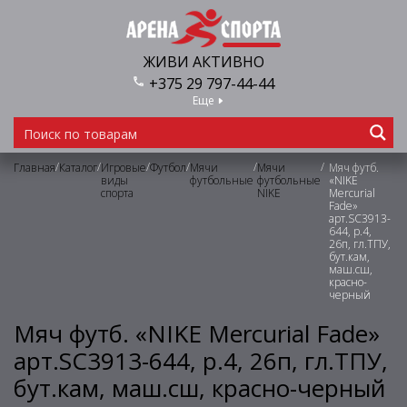
ЖИВИ АКТИВНО
+375 29 797-44-44
Еще
/
/
/
/
/
/
Главная
Каталог
Игровые
Футбол
Мячи
Мячи
Мяч футб.
виды
футбольные
футбольные
«NIKE
спорта
NIKE
Mercurial
Fade»
арт.SC3913-
644, р.4,
26п, гл.ТПУ,
бут.кам,
маш.сш,
красно-
черный
Мяч футб. «NIKE Mercurial Fade»
арт.SC3913-644, р.4, 26п, гл.ТПУ,
бут.кам, маш.сш, красно-черный