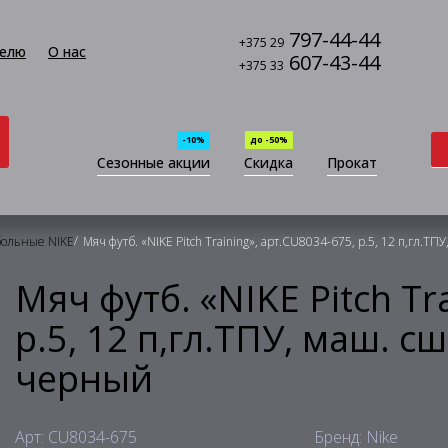
797-44-44
+375 29
елю
О нас
607-43-44
+375 33
-10%
до -50%
Сезонные акции
Скидка
Прокат
/
больные NIKE
Мяч футб. «NIKE Pitch Training», арт.CU8034-675, р.5, 12 п,гл.ТП
Мяч футб. «NIKE Pitch Tr
р.5, 12 п,гл.ТПУ, маш. сш
черный
Арт: CU8034-675
Бренд: Nike