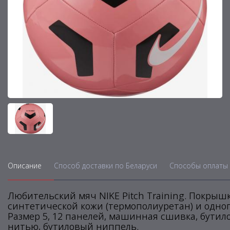
Описание
Способ доставки по Беларуси
Способы оплаты 
Любительский мяч NIKE Pitch Training. Покрыш
синтетической кожи (термополиуретан) и одног
Размер 5, 12 панелей, машинная сшивка, бути
нитью, бутиловый ниппель.