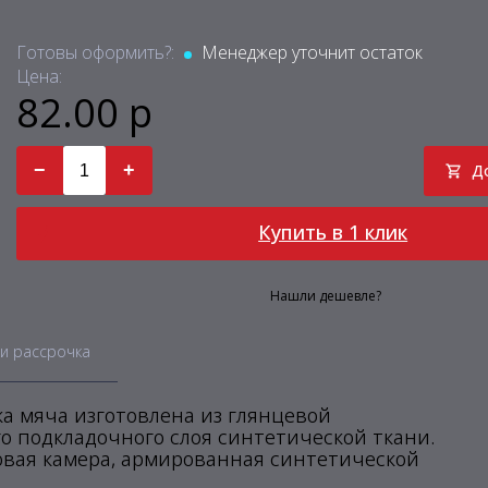
Готовы оформить?:
Менеджер уточнит остаток
Цена:
82.00 р
−
+
Д
Купить в 1 клик
Нашли дешевле?
и рассрочка
ка мяча изготовлена из глянцевой
о подкладочного слоя синтетической ткани.
ловая камера, армированная синтетической