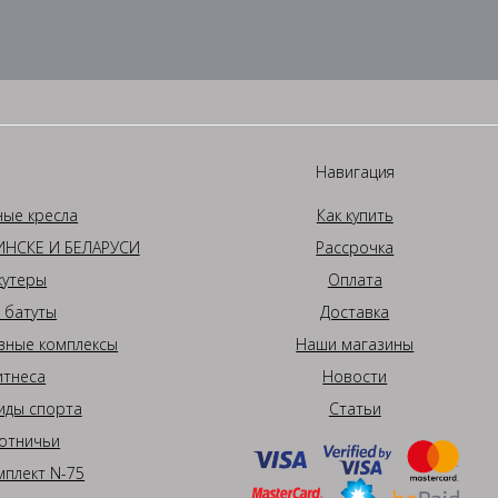
Навигация
ные кресла
Как купить
НСКЕ И БЕЛАРУСИ
Рассрочка
кутеры
Оплата
 батуты
Доставка
вные комплексы
Наши магазины
итнеса
Новости
иды спорта
Статьи
отничьи
плект N-75