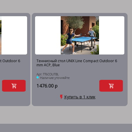
t Outdoor 6
Теннисный стол UNIX Line Compact Outdoor 6
mm ACP, Blue
Арт: TT6COUTBL
Наличие уточняйте
1476.00 р
Купить в 1 клик