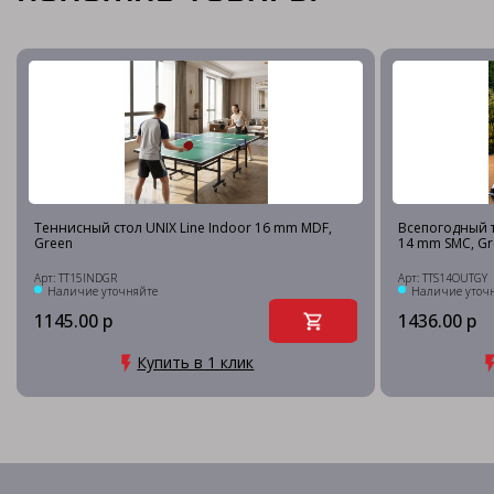
Теннисный стол UNIX Line Indoor 16 mm MDF,
Всепогодный т
Green
14 mm SMC, Gr
Арт: TT15INDGR
Арт: TTS14OUTGY
Наличие уточняйте
Наличие уточ
1145.00 р
1436.00 р
Купить в 1 клик