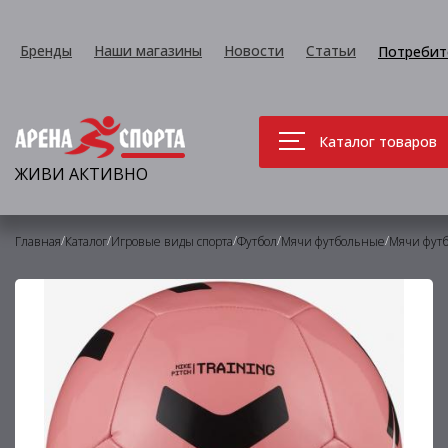
Бренды
Наши магазины
Новости
Статьи
Потребит
Каталог товаров
ЖИВИ АКТИВНО
/
/
/
/
/
Главная
Каталог
Игровые виды спорта
Футбол
Мячи футбольные
Мячи фут