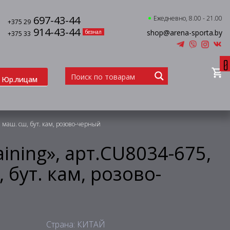
697-43-44
Ежедневно, 8.00 - 21.00
+375 29
914-43-44
shop@arena-sporta.by
безнал
+375 33
0
Юр.лицам
У, маш. сш, бут. кам, розово-черный
aining», арт.CU8034-675,
, бут. кам, розово-
Страна: КИТАЙ