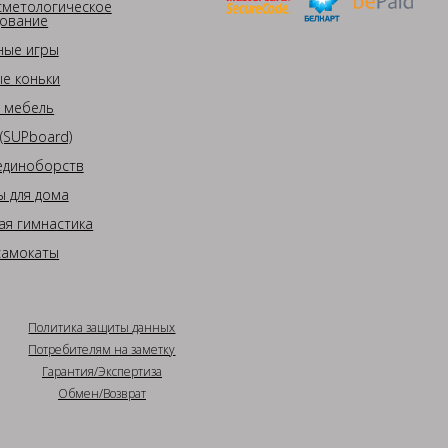
сметологическое
ование
ные игры
е коньки
 мебель
(SUPboard)
единоборств
 для дома
ая гимнастика
самокаты
Политика защиты данных
Потребителям на заметку
Гарантия/Экспертиза
Обмен/Возврат