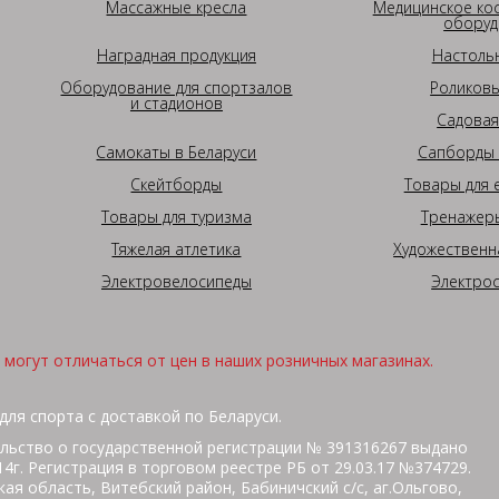
Массажные кресла
Медицинское ко
оборуд
Наградная продукция
Настоль
Оборудование для спортзалов
Роликовы
и стадионов
Садовая
Самокаты в Беларуси
Сапборды 
Скейтборды
Товары для 
Товары для туризма
Тренажеры
Тяжелая атлетика
Художественн
Электровелосипеды
Электро
могут отличаться от цен в наших розничных магазинах.
для спорта с доставкой по Беларуси.
льство о государственной регистрации № 391316267 выдано
г. Регистрация в торговом реестре РБ от 29.03.17 №374729.
ая область, Витебский район, Бабиничский с/с, аг.Ольгово,