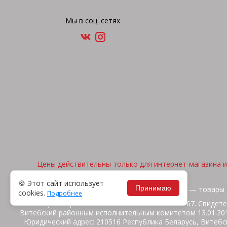
Мы в соц. сетях
Цены действительны только для интернет-магазина и 
🍪 Этот сайт использует
Принимаю
2026, © "Арена спорта" — товары 
cookies.
Подробнее
ИП Жакуть Вероника Витальевна. УНП 391316267. Свидете
Витебский районным исполнительным комитетом 13.01.2014
Юридический адрес: 210516 Республика Беларусь, Витебск