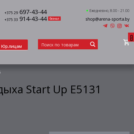
697-43-44
Ежедневно, 8.00 - 21.00
+375 29
914-43-44
shop@arena-sporta.by
безнал
+375 33
0
Юр.лицам
5
ыха Start Up E5131