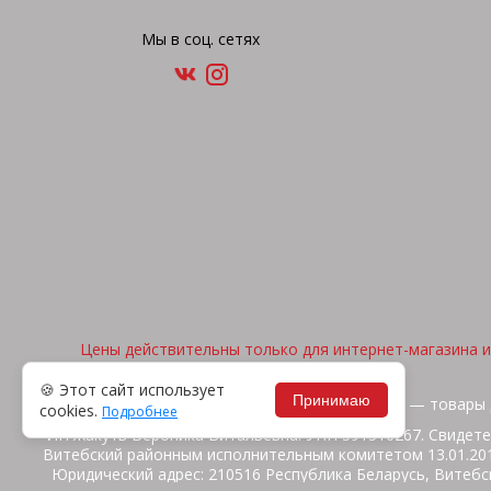
Мы в соц. сетях
Цены действительны только для интернет-магазина и 
🍪 Этот сайт использует
Принимаю
2026, © "Арена спорта" — товары 
cookies.
Подробнее
ИП Жакуть Вероника Витальевна. УНП 391316267. Свидете
Витебский районным исполнительным комитетом 13.01.2014
Юридический адрес: 210516 Республика Беларусь, Витебск