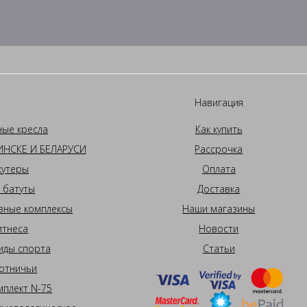
Навигация
ные кресла
Как купить
НСКЕ И БЕЛАРУСИ
Рассрочка
кутеры
Оплата
 батуты
Доставка
вные комплексы
Наши магазины
итнеса
Новости
иды спорта
Статьи
отничьи
плект N-75