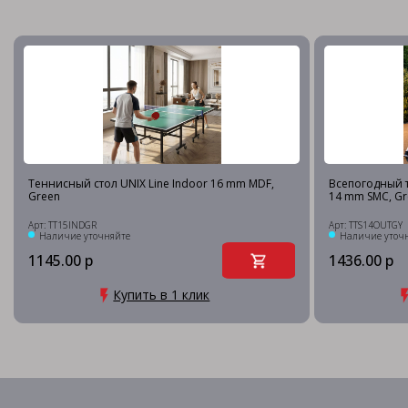
Теннисный стол UNIX Line Indoor 16 mm MDF,
Всепогодный т
Green
14 mm SMC, Gr
Арт: TT15INDGR
Арт: TTS14OUTGY
Наличие уточняйте
Наличие уточ
1145.00 р
1436.00 р
Купить в 1 клик