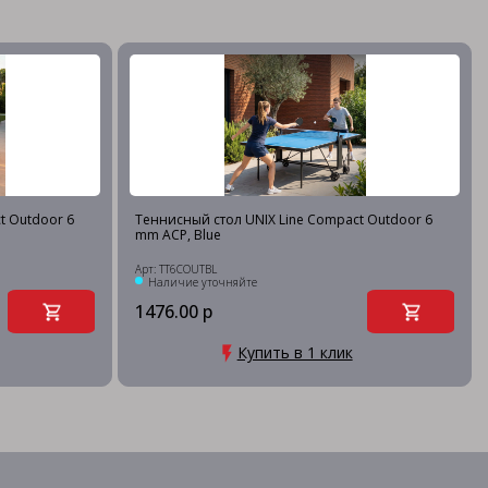
t Outdoor 6
Теннисный стол UNIX Line Compact Outdoor 6
mm ACP, Blue
Арт: TT6COUTBL
Наличие уточняйте
1476.00 р
Купить в 1 клик