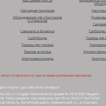
Массажные кресла
Медицинское ко
оборуд
Наградная продукция
Настоль
Оборудование для спортзалов
Роликовы
и стадионов
Садовая
Самокаты в Беларуси
Сапборды 
Скейтборды
Товары для 
Товары для туризма
Тренажеры
Тяжелая атлетика
Художественн
Электровелосипеды
Электро
могут отличаться от цен в наших розничных магазинах.
для спорта с доставкой по Беларуси.
льство о государственной регистрации № 391316267 выдано
г. Регистрация в торговом реестре РБ от 29.03.17 №374729.
ая область, Витебский район, Бабиничский с/с, аг.Ольгово,