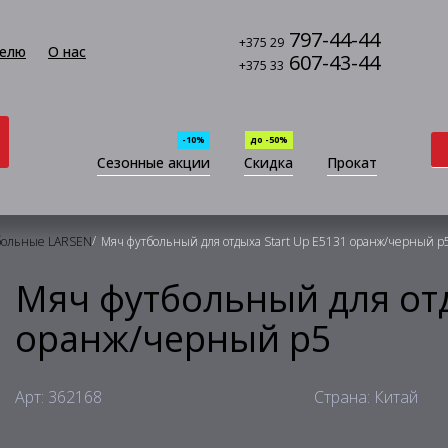
797-44-44
+375 29
елю
О нас
607-43-44
+375 33
-10%
до -50%
Сезонные акции
Скидка
Прокат
/
больные LARSEN
Мяч футбольный для отдыха Start Up E5131 оранж/черный р
Мяч футбольный для отд
оранж/черный р5
Арт: 362168
Страна: Китай