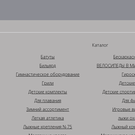
Каталог
Батуты
Бескаркас
Бильярд
ВЕЛОСИПЕДЫ В МИ
Гимнастическое оборудование
Гирос
Грили
Детские
Детские комплекты
Детские спорти
Для плавания
Для ф
Зимний ассортимент
Игровые в
Легкая атлетика
лыжи ох
Лыжные крепления N-75
Лыжный ком