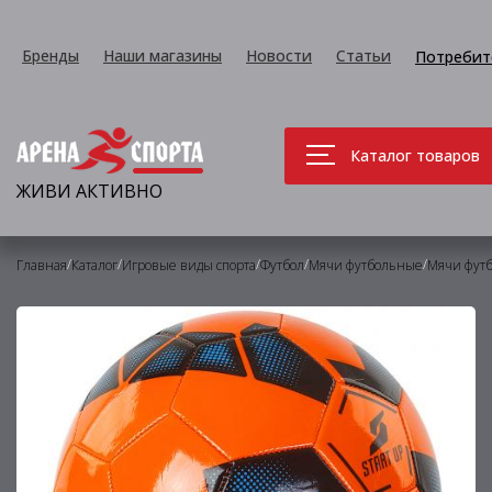
Бренды
Наши магазины
Новости
Статьи
Потребит
Каталог товаров
ЖИВИ АКТИВНО
/
/
/
/
/
Главная
Каталог
Игровые виды спорта
Футбол
Мячи футбольные
Мячи фут