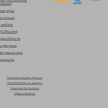
сметологическое
ование
ные игры
е коньки
 мебель
(SUPboard)
единоборств
 для дома
ая гимнастика
самокаты
Политика защиты данных
Потребителям на заметку
Гарантия/Экспертиза
Обмен/Возврат