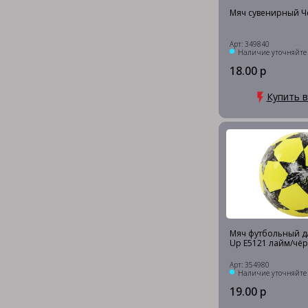
Мяч сувенирный Ч
Арт: 349840
Наличие уточняйте
18.00 р
Купить в
Мяч футбольный дл
Up E5121 лайм/чёр
Арт: 354980
Наличие уточняйте
19.00 р