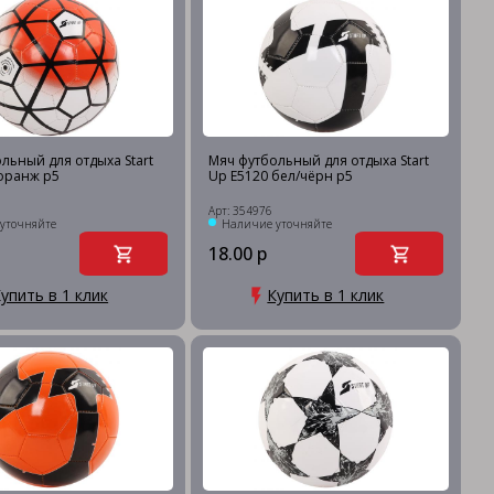
льный для отдыха Start
Мяч футбольный для отдыха Start
оранж р5
Up E5120 бел/чёрн р5
Арт: 354976
уточняйте
Наличие уточняйте
18.00 р
упить в 1 клик
Купить в 1 клик