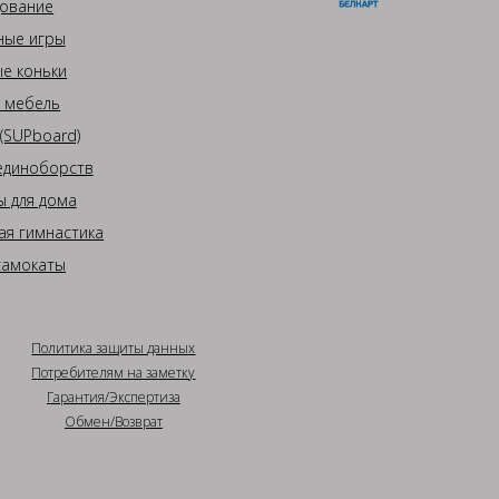
ование
ные игры
е коньки
 мебель
(SUPboard)
единоборств
 для дома
ая гимнастика
самокаты
Политика защиты данных
Потребителям на заметку
Гарантия/Экспертиза
Обмен/Возврат