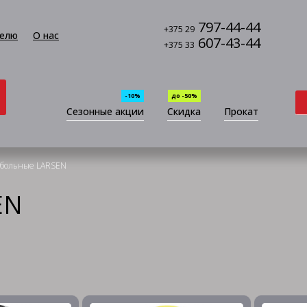
797-44-44
+375 29
елю
О нас
607-43-44
+375 33
-10%
до -50%
Сезонные акции
Скидка
Прокат
тбольные LARSEN
EN