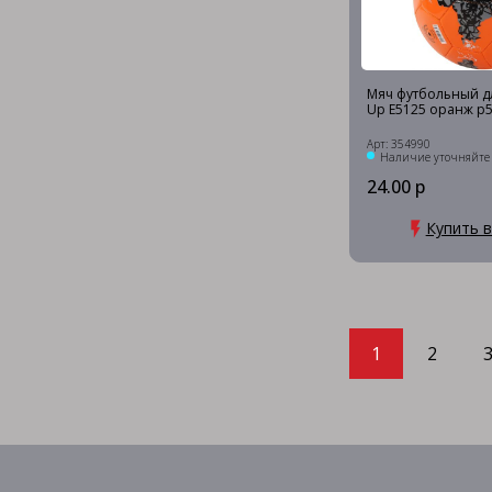
Мяч футбольный дл
Up E5125 оранж р
Арт: 354990
Наличие уточняйте
24.00 р
Купить в
1
2