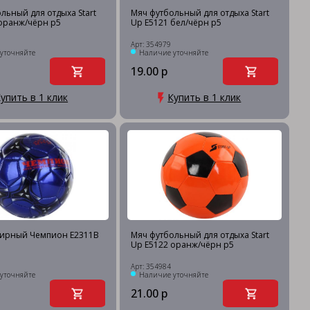
льный для отдыха Start
Мяч футбольный для отдыха Start
оранж/чёрн р5
Up E5121 бел/чёрн р5
Арт: 354979
уточняйте
Наличие уточняйте
19.00 р
упить в 1 клик
Купить в 1 клик
нирный Чемпион E2311B
Мяч футбольный для отдыха Start
Up E5122 оранж/чёрн р5
Арт: 354984
уточняйте
Наличие уточняйте
21.00 р