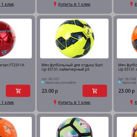
 1 клик
Купить в 1 клик
К
rsen FT2311A
Мяч футбольный для отдыха Start
Мяч футбо
Up E5131 лайм/черный р5
Up E5131
Арт: 362167
Арт: 362168
Наличие уточняйте
Наличие 
23.00 р
23.00 р
 1 клик
Купить в 1 клик
К