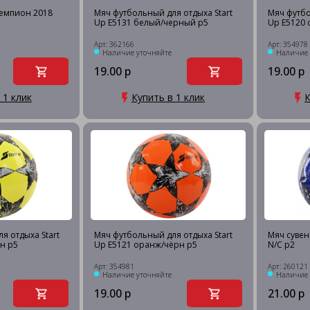
емпион 2018
Мяч футбольный для отдыха Start
Мяч футбо
Up E5131 белый/черный р5
Up E5120 
Арт: 362166
Арт: 354978
Наличие уточняйте
Наличие 
19.00 р
19.00 р
 1 клик
Купить в 1 клик
К
я отдыха Start
Мяч футбольный для отдыха Start
Мяч суве
н р5
Up E5121 оранж/чёрн р5
N/C р2
Арт: 354981
Арт: 260121
Наличие уточняйте
Наличие 
19.00 р
21.00 р