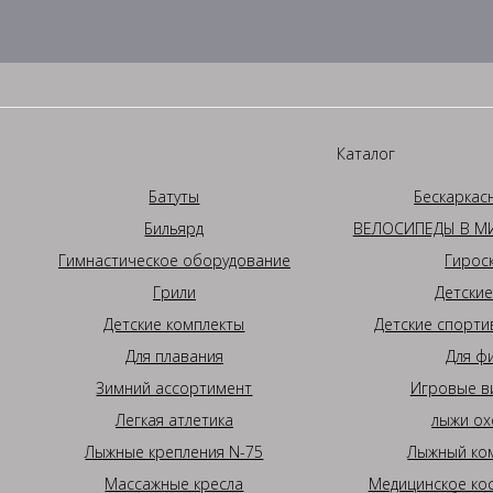
Каталог
Батуты
Бескаркас
Бильярд
ВЕЛОСИПЕДЫ В МИ
Гимнастическое оборудование
Гирос
Грили
Детские
Детские комплекты
Детские спорти
Для плавания
Для ф
Зимний ассортимент
Игровые в
Легкая атлетика
лыжи ох
Лыжные крепления N-75
Лыжный ком
Массажные кресла
Медицинское ко