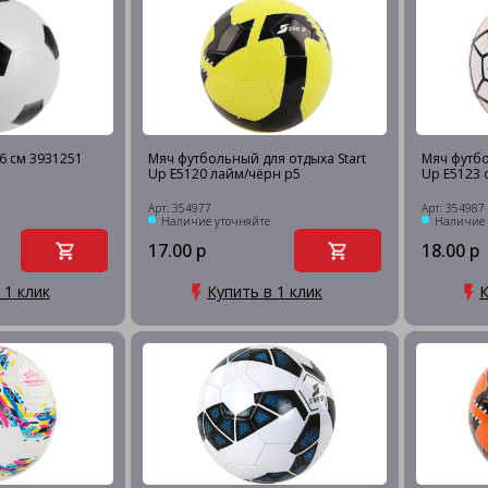
6 см 3931251
Мяч футбольный для отдыха Start
Мяч футбо
Up E5120 лайм/чёрн р5
Up E5123 
Арт: 354977
Арт: 354987
Наличие уточняйте
Наличие 
17.00 р
18.00 р
 1 клик
Купить в 1 клик
К