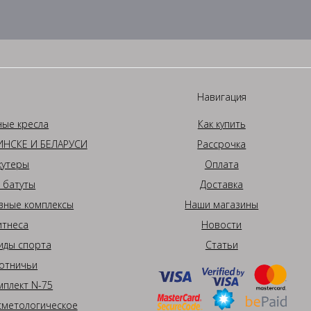
Навигация
ные кресла
Как купить
НСКЕ И БЕЛАРУСИ
Рассрочка
кутеры
Оплата
 батуты
Доставка
вные комплексы
Наши магазины
итнеса
Новости
иды спорта
Статьи
отничьи
плект N-75
сметологическое