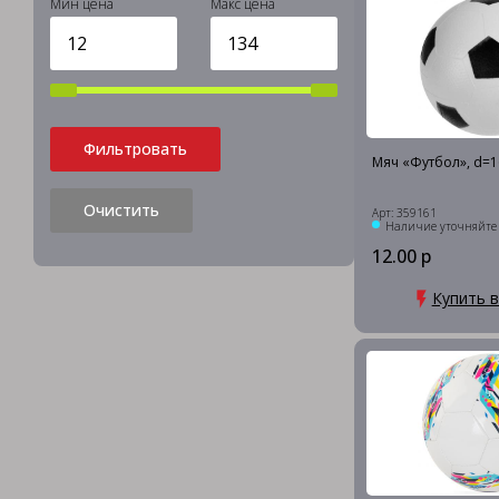
Мин цена
Макс цена
Фильтровать
Мяч «Футбол», d=1
Очистить
Арт: 359161
Наличие уточняйте
12.00 р
Купить в