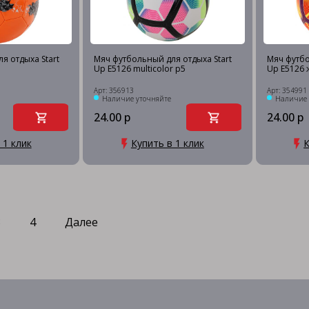
я отдыха Start
Мяч футбольный для отдыха Start
Мяч футбо
5
Up E5126 multicolor р5
Up E5126 
Арт: 356913
Арт: 354991
Наличие уточняйте
Наличие 
24.00 р
24.00 р
 1 клик
Купить в 1 клик
К
3
4
Далее