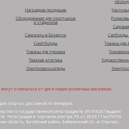
оборуд
Наградная продукция
Настоль
Оборудование для спортзалов
Роликовы
и стадионов
Садовая
Самокаты в Беларуси
Сапборды 
Скейтборды
Товары для 
Товары для туризма
Тренажеры
Тяжелая атлетика
Художественн
Электровелосипеды
Электро
могут отличаться от цен в наших розничных магазинах.
для спорта с доставкой по Беларуси.
льство о государственной регистрации № 391316267 выдано
г. Регистрация в торговом реестре РБ от 29.03.17 №374729.
ая область, Витебский район, Бабиничский с/с, аг.Ольгово,
кольная