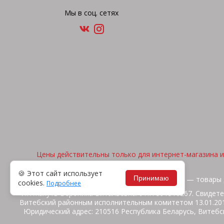
Мы в соц. сетях
Цены действительны только для интернет-магазина и 
🍪 Этот сайт использует
Принимаю
2026, © "Арена спорта" — товары 
cookies.
Подробнее
ИП Жакуть Вероника Витальевна. УНП 391316267. Свидете
Витебский районным исполнительным комитетом 13.01.2014
Юридический адрес: 210516 Республика Беларусь, Витебск
ул.Ш