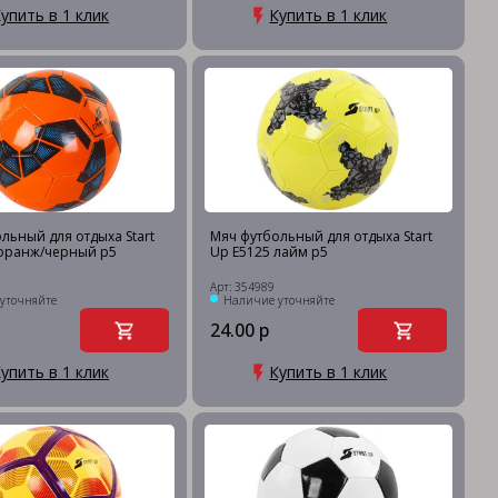
упить в 1 клик
Купить в 1 клик
льный для отдыха Start
Мяч футбольный для отдыха Start
 оранж/черный р5
Up E5125 лайм р5
Арт: 354989
уточняйте
Наличие уточняйте
24.00 р
упить в 1 клик
Купить в 1 клик