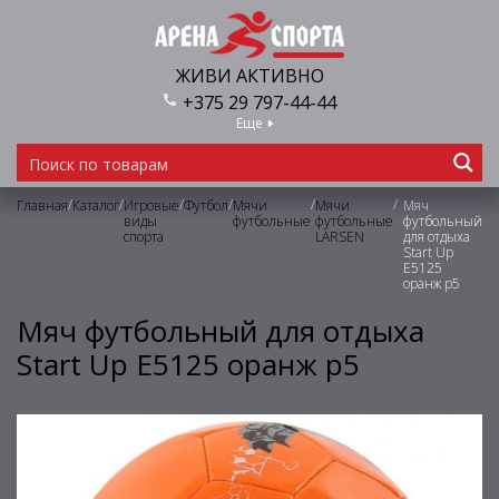
ЖИВИ АКТИВНО
+375 29 797-44-44
Еще
/
/
/
/
/
/
Главная
Каталог
Игровые
Футбол
Мячи
Мячи
Мяч
виды
футбольные
футбольные
футбольный
спорта
LARSEN
для отдыха
Start Up
E5125
оранж р5
Мяч футбольный для отдыха
Start Up E5125 оранж р5