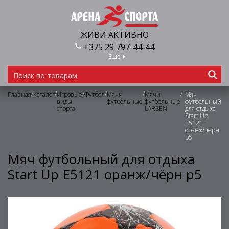
ЖИВИ АКТИВНО
+375 29 797-44-44
Еще
/
/
/
/
/
/
Главная
Каталог
Игровые
Футбол
Мячи
Мячи
Мяч
виды
футбольные
футбольные
футбольный
спорта
LARSEN
для отдыха
Start Up
E5121
оранж/чёрн
р5
Мяч футбольный для отдыха
Start Up E5121 оранж/чёрн р5