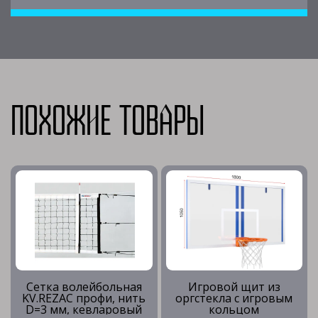
Похожие товары
Сетка волейбольная
Игровой щит из
KV.REZAC профи, нить
оргстекла с игровым
D=3 мм, кевларовый
кольцом