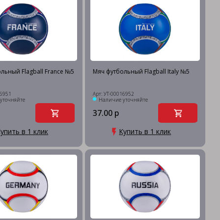
льный Flagball France №5
Мяч футбольный Flagball Italy №5
16951
Арт: УТ-00016952
уточняйте
Наличие уточняйте
37.00 р
упить в 1 клик
Купить в 1 клик