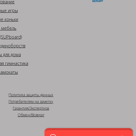
ование
ные игры
е коньки
 мебель
(SUPboard)
единоборств
 для дома
ая гимнастика
самокаты
Политика защиты данных
Потребителям на заметку
Гарантия/Экспертиза
Обмен/Возврат