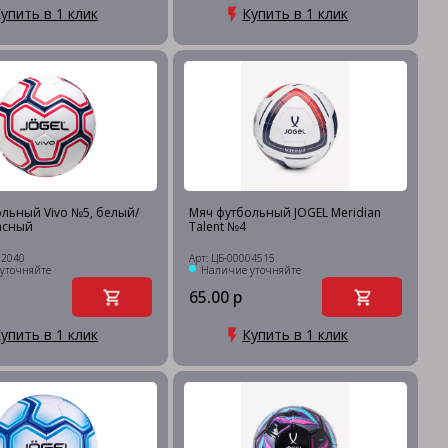
упить в 1 клик
Купить в 1 клик
льный Vivo №5, белый/
Мяч футбольный JOGEL Meridian
асный
Talent №4
02040
Арт: ЦБ-00004515
уточняйте
Наличие уточняйте
65.00 р
упить в 1 клик
Купить в 1 клик