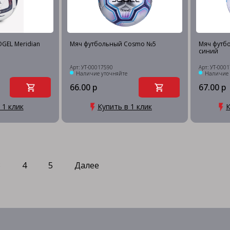
GEL Meridian
Мяч футбольный Cosmo №5
Мяч футбо
синий
Арт: УТ-00017590
Арт: УТ-000
Наличие уточняйте
Наличие 
66.00 р
67.00 р
 1 клик
Купить в 1 клик
К
3
4
5
Далее