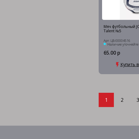
Мяч футбольный JO
Talent №5
Арт: ЦБ-00004516
Наличие уточняйте
65.00 р
Купить в
1
2