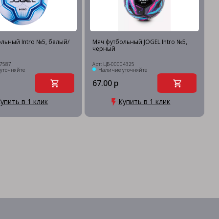
льный Intro №5, белый/
Мяч футбольный JOGEL Intro №5,
черный
17587
Арт: ЦБ-00004325
уточняйте
Наличие уточняйте
67.00 р
упить в 1 клик
Купить в 1 клик