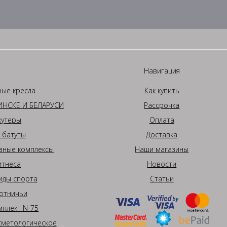
Навигация
ные кресла
Как купить
НСКЕ И БЕЛАРУСИ
Рассрочка
кутеры
Оплата
 батуты
Доставка
вные комплексы
Наши магазины
итнеса
Новости
иды спорта
Статьи
отничьи
плект N-75
сметологическое