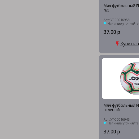
Мяч футбольный Fl
№5
Арт: УТ-00016953
Наличие уточняйте
37.00 р
Купить в
Мяч футбольный N
зеленый
Арт: УТ-00016945
Наличие уточняйте
37.00 р