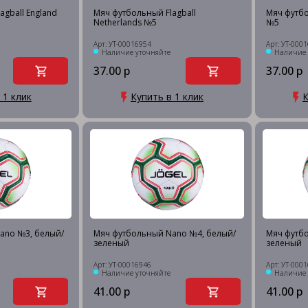
agball England
Мяч футбольный Flagball
Мяч футбо
Netherlands №5
№5
Арт: УТ-00016954
Арт: УТ-000
Наличие уточняйте
Наличие 
37.00 р
37.00 р
 1 клик
Купить в 1 клик
К
ano №3, белый/
Мяч футбольный Nano №4, белый/
Мяч футб
зеленый
зеленый
Арт: УТ-00016946
Арт: УТ-000
Наличие уточняйте
Наличие 
41.00 р
41.00 р