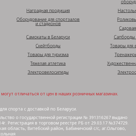
оборуд
Наградная продукция
Настоль
Оборудование для спортзалов
Роликовы
и стадионов
Садовая
Самокаты в Беларуси
Сапборды 
Скейтборды
Товары для 
Товары для туризма
Тренажеры
Тяжелая атлетика
Художественн
Электровелосипеды
Электро
могут отличаться от цен в наших розничных магазинах.
для спорта с доставкой по Беларуси.
льство о государственной регистрации № 391316267 выдано
г. Регистрация в торговом реестре РБ от 29.03.17 №374729.
ая область, Витебский район, Бабиничский с/с, аг.Ольгово,
кольная