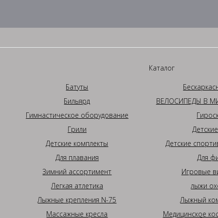
Каталог
Батуты
Бескаркас
Бильярд
ВЕЛОСИПЕДЫ В МИ
Гимнастическое оборудование
Гирос
Грили
Детские
Детские комплекты
Детские спорти
Для плавания
Для ф
Зимний ассортимент
Игровые в
Легкая атлетика
лыжи ох
Лыжные крепления N-75
Лыжный ком
Массажные кресла
Медицинское ко