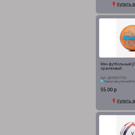
Купить в
Мяч футбольный JO
оранжевый
Арт: ЦБ-00007703
Наличие уточняйте
55.00 р
Купить в