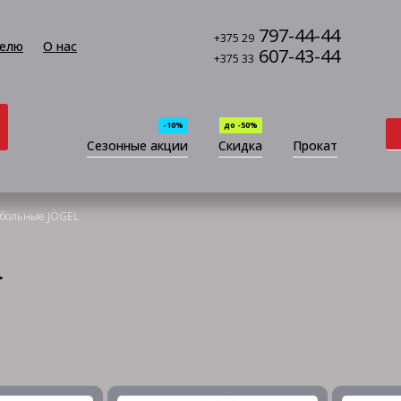
797-44-44
+375 29
елю
О нас
607-43-44
+375 33
-10%
до -50%
Сезонные акции
Скидка
Прокат
тбольные JÖGEL
L