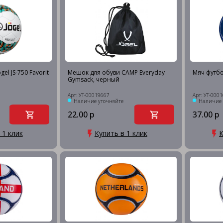
el JS-750 Favorit
Мешок для обуви CAMP Everyday
Мяч футбо
Gymsack, черный
Арт: УТ-00019667
Арт: УТ-000
Наличие уточняйте
Наличие 
22.00 р
37.00 р
 1 клик
Купить в 1 клик
К