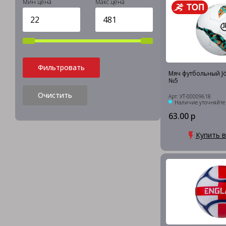
Мин цена
Макс цена
Фильтровать
Мяч футбольный Jög
№5
Очистить
Арт: УТ-00009618
Наличие уточняйте
63.00 р
Купить в