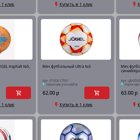
 1 клик
Купить в 1 клик
К
GEL Asphalt №5,
Мяч футбольный Ultra №5
Мяч футбо
синий/кр
Арт: УТ-00017591
Арт: ЦБ-000
Наличие уточняйте
Наличие 
62.00 р
63.00 р
 1 клик
Купить в 1 клик
К