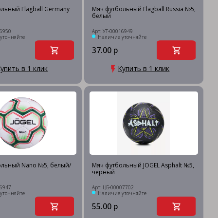
льный Flagball Germany
Мяч футбольный Flagball Russia №5,
белый
16950
Арт: УТ-00016949
уточняйте
Наличие уточняйте
37.00 р
упить в 1 клик
Купить в 1 клик
ольный Nano №5, белый/
Мяч футбольный JOGEL Asphalt №5,
черный
16947
Арт: ЦБ-00007702
уточняйте
Наличие уточняйте
55.00 р