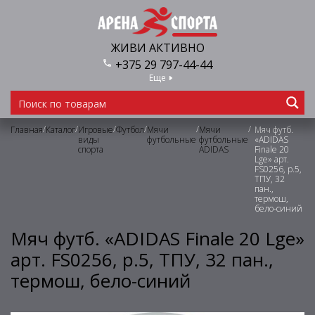
ЖИВИ АКТИВНО
+375 29 797-44-44
Еще
/
/
/
/
/
/
Главная
Каталог
Игровые
Футбол
Мячи
Мячи
Мяч футб.
виды
футбольные
футбольные
«ADIDAS
спорта
ADIDAS
Finale 20
Lge» арт.
FS0256, р.5,
ТПУ, 32
пан.,
термош,
бело-синий
Мяч футб. «ADIDAS Finale 20 Lge»
арт. FS0256, р.5, ТПУ, 32 пан.,
термош, бело-синий