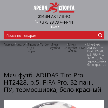
ЖИВИ АКТИВНО
+375 29 797-44-44
Еще
/
/
/
/
/
/
Главная
Каталог
Игровые
Футбол
Мячи
Мячи
Мяч футб.
виды
футбольные
футбольные
ADIDAS Tiro
спорта
ADIDAS
Pro HT2428,
р.5, FIFA Pro,
32 пан., ПУ,
термосшивка,
бело-красный
Мяч футб. ADIDAS Tiro Pro
HT2428, р.5, FIFA Pro, 32 пан.,
ПУ, термосшивка, бело-красный