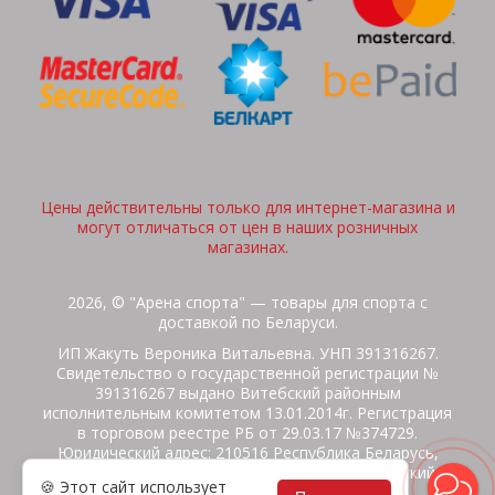
Цены действительны только для интернет-магазина и
могут отличаться от цен в наших розничных
магазинах.
2026, © "Арена спорта" — товары для спорта с
доставкой по Беларуси.
ИП Жакуть Вероника Витальевна. УНП 391316267.
Свидетельство о государственной регистрации №
391316267 выдано Витебский районным
исполнительным комитетом 13.01.2014г. Регистрация
в торговом реестре РБ от 29.03.17 №374729.
Юридический адрес: 210516 Республика Беларусь,
Витебская область, Витебский район, Бабиничский с/
🍪 Этот сайт использует
с, аг.Ольгово, ул.Школьная