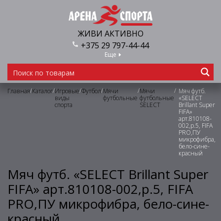
ЖИВИ АКТИВНО
+375 29 797-44-44
Еще
/
/
/
/
/
/
Главная
Каталог
Игровые
Футбол
Мячи
Мячи
Мяч футб.
виды
футбольные
футбольные
«SELECT
спорта
SELECT
Brillant Super
FIFA»
арт.810108-
002,р.5, FIFA
PRO,ПУ
микрофибра,
бело-сине-
красный
Мяч футб. «SELECT Brillant Super
FIFA» арт.810108-002,р.5, FIFA
PRO,ПУ микрофибра, бело-сине-
красный