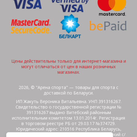
Цены действительны только для интернет-магазина и
могут отличаться от цен в наших розничных
магазинах.
2026, © "Арена спорта" — товары для спорта с
доставкой по Беларуси.
ИП Жакуть Вероника Витальевна. УНП 391316267.
Свидетельство о государственной регистрации №
391316267 выдано Витебский районным
исполнительным комитетом 13.01.2014г. Регистрация
в торговом реестре РБ от 29.03.17 №374729.
Юридический адрес: 210516 Республика Беларусь,
Витебская область, Витебский район, Бабиничский с/