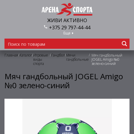
ЖИВИ АКТИВНО
+375 29 797-44-44
Еще
/
/
/
/
/
Главная
Каталог
Игровые
Гандбол
Мячи
Мяч гандбольный
виды
гандбольные
JOGEL Amigo №0
спорта
зелено-синий
Мяч гандбольный JOGEL Amigo
№0 зелено-синий