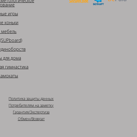
сметологическое
ование
ные игры
е коньки
 мебель
(SUPboard)
единоборств
 для дома
ая гимнастика
самокаты
Политика защиты данных
Потребителям на заметку
Гарантия/Экспертиза
Обмен/Возврат