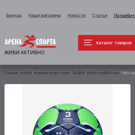
Бренды
Наши магазины
Новости
Статьи
Потребит
Каталог товаров
ЖИВИ АКТИВНО
/
/
/
/
/
Главная
Каталог
Игровые виды спорта
Гандбол
Мячи гандбольные
Мяч га