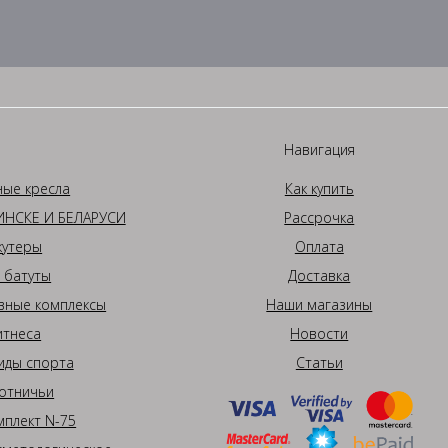
Навигация
ные кресла
Как купить
НСКЕ И БЕЛАРУСИ
Рассрочка
кутеры
Оплата
 батуты
Доставка
вные комплексы
Наши магазины
итнеса
Новости
иды спорта
Статьи
отничьи
плект N-75