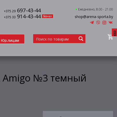
697-43-44
Ежедневно, 8.00 - 21.00
+375 29
914-43-44
shop@arena-sporta.by
безнал
+375 33
0
Юр.лицам
L Amigo №3 темный