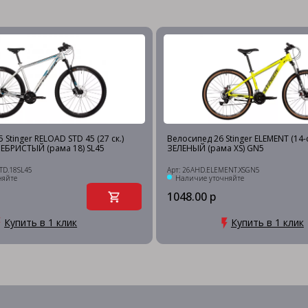
 Stinger RELOAD STD 45 (27 ск.)
Велосипед 26 Stinger ELEMENT (14-с
РЕБРИСТЫЙ (рама 18) SL45
ЗЕЛЕНЫЙ (рама XS) GN5
TD.18SL45
Арт: 26AHD.ELEMENT.XSGN5
няйте
Наличие уточняйте
1048.00 р
Купить в 1 клик
Купить в 1 клик