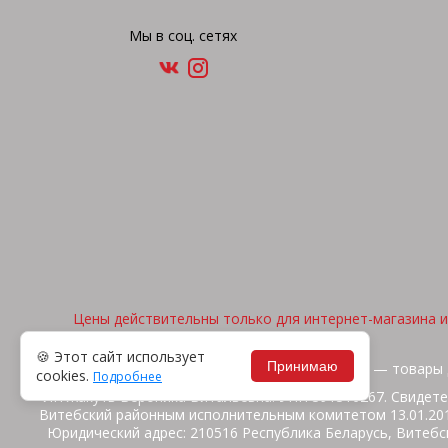
Мы в соц. сетях
Цены действительны только для интернет-магазина и 
🍪 Этот сайт использует
Принимаю
2026, © "Арена спорта" — товары 
cookies.
Подробнее
ИП Жакуть Вероника Витальевна. УНП 391316267. Свидете
Витебский районным исполнительным комитетом 13.01.2014
Юридический адрес: 210516 Республика Беларусь, Витебск