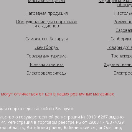
Массажные кресла
Медицинское ко
оборуд
Наградная продукция
Настоль
Оборудование для спортзалов
Роликовы
и стадионов
Садовая
Самокаты в Беларуси
Сапборды 
Скейтборды
Товары для 
Товары для туризма
Тренажеры
Тяжелая атлетика
Художественн
Электровелосипеды
Электро
могут отличаться от цен в наших розничных магазинах.
для спорта с доставкой по Беларуси.
льство о государственной регистрации № 391316267 выдано
г. Регистрация в торговом реестре РБ от 29.03.17 №374729.
ая область, Витебский район, Бабиничский с/с, аг.Ольгово,