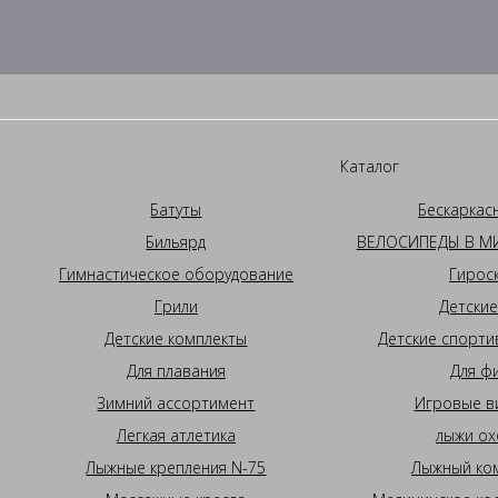
Каталог
Батуты
Бескаркас
Бильярд
ВЕЛОСИПЕДЫ В МИ
Гимнастическое оборудование
Гирос
Грили
Детские
Детские комплекты
Детские спорти
Для плавания
Для ф
Зимний ассортимент
Игровые в
Легкая атлетика
лыжи ох
Лыжные крепления N-75
Лыжный ком