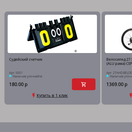
Судейский счетчик
Велосипед 27.5
(ALU рама) СЕ
Арт: 5001
Арт: 27AHD.RELOS
Наличие уточняйте
Наличие уточ
180.00 р
1369.00 р
Купить в 1 клик