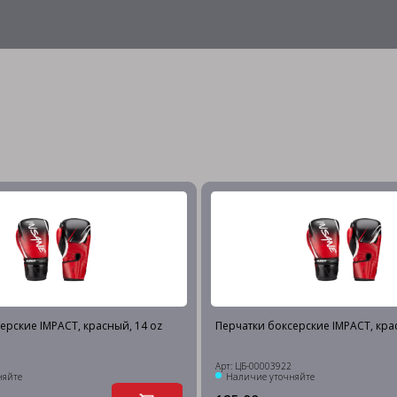
ерские IMPACT, красный, 14 oz
Перчатки боксерские IMPACT, кра
Арт: ЦБ-00003922
няйте
Наличие уточняйте