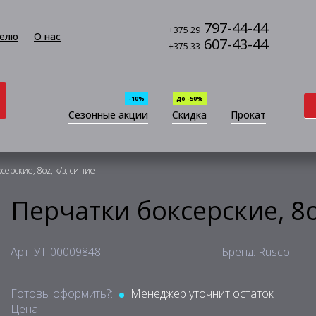
797-44-44
+375 29
елю
О нас
607-43-44
+375 33
-10%
до -50%
Сезонные акции
Скидка
Прокат
серские, 8oz, к/з, синие
Перчатки боксерские, 8oz
Арт: УТ-00009848
Бренд: Rusco
Готовы оформить?:
Менеджер уточнит остаток
Цена: