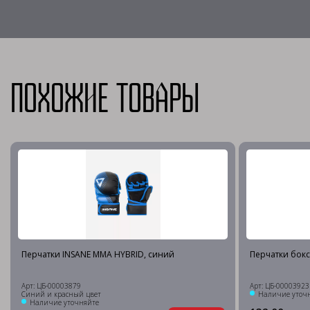
Похожие товары
Перчатки INSANE MMA HYBRID, синий
Перчатки бокс
Арт: ЦБ-00003879
Арт: ЦБ-00003923
Синий и красный цвет
Наличие уточ
Наличие уточняйте