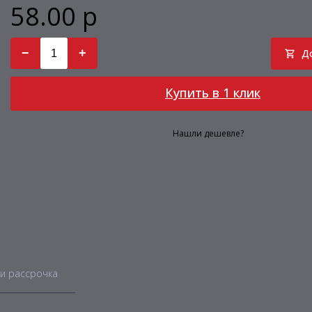
58.00 р
−
+
Д
Купить в 1 клик
Нашли дешевле?
и рассрочка