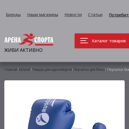
Бренды
Наши магазины
Новости
Статьи
Потребит
Каталог товаров
ЖИВИ АКТИВНО
/
/
/
/
Главная
Каталог
Товары для единоборств
Перчатки для бокса
Перчатки бок