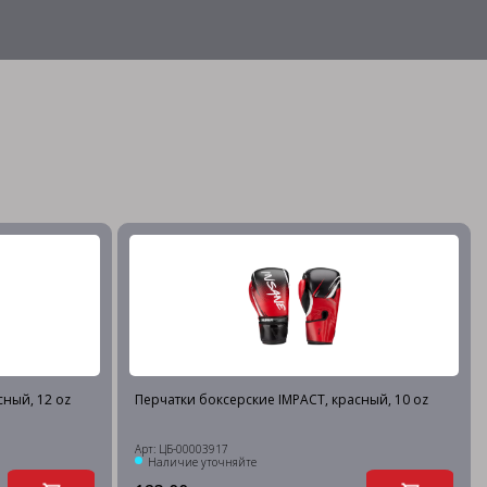
сный, 12 oz
Перчатки боксерские IMPACT, красный, 10 oz
Арт: ЦБ-00003917
Наличие уточняйте