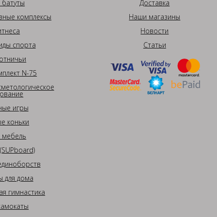
 батуты
Доставка
вные комплексы
Наши магазины
итнеса
Новости
иды спорта
Статьи
отничьи
плект N-75
сметологическое
ование
ные игры
е коньки
 мебель
(SUPboard)
единоборств
 для дома
ая гимнастика
самокаты