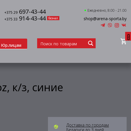
697-43-44
Ежедневно, 8.00 - 21.00
+375 29
914-43-44
shop@arena-sporta.by
безнал
+375 33
0
Юр.лицам
, к/з, синие
Доставка по городам
Беларуси до 3 дней