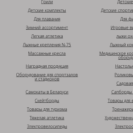
Грили
Детские
Детские комплекты
Детские спорти
Для плавания
Для ф
Зимний ассортимент
Игровые в
Легкая атлетика
лыжи ох
Лыжные крепления N-75
Лыжный ком
Массажные кресла
Медицинское ко
оборуд
Наградная продукция
Настоль
Оборудование для спортзалов
Роликовы
и стадионов
Садовая
Самокаты в Беларуси
Сапборды 
Скейтборды
Товары для 
Товары для туризма
Тренажеры
Тяжелая атлетика
Художественн
Электровелосипеды
Электро