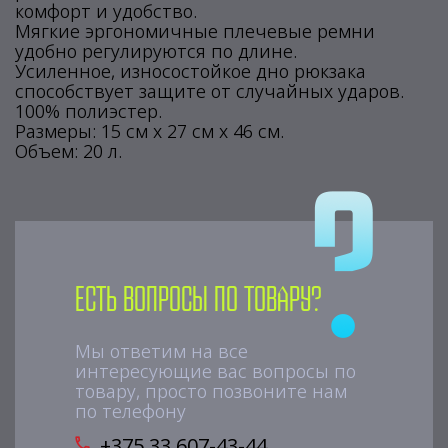
комфорт и удобство.
Мягкие эргономичные плечевые ремни
удобно регулируются по длине.
Усиленное, износостойкое дно рюкзака
способствует защите от случайных ударов.
100% полиэстер.
Размеры: 15 см х 27 см х 46 см.
Объем: 20 л.
Есть вопросы по товару?
Мы ответим на все
интересующие вас вопросы по
товару, просто позвоните нам
по телефону
+375 33 607-43-44