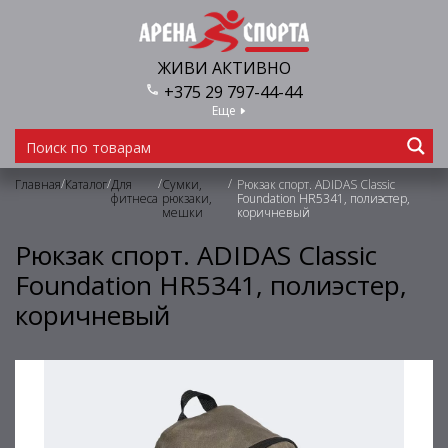
ЖИВИ АКТИВНО
+375 29 797-44-44
Еще
/
/
/
/
Главная
Каталог
Для
Сумки,
Рюкзак спорт. ADIDAS Classic
фитнеса
рюкзаки,
Foundation HR5341, полиэстер,
мешки
коричневый
Рюкзак спорт. ADIDAS Classic
Foundation HR5341, полиэстер,
коричневый