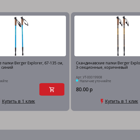
палки Berger Explorer, 67-135 см,
Скандинавские палки Berger Explor
, синий
3-секционные, коричневый
Арт: УТ-00019908
няйте
Наличие уточняйте
80.00 р
Купить в 1 клик
Купить в 1 клик