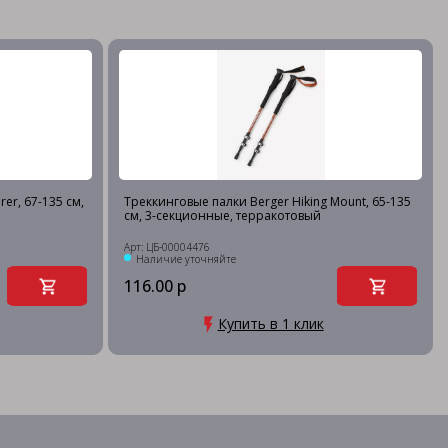
er, 67-135 см,
Треккинговые палки Berger Hiking Mount, 65-135
см, 3-секционные, терракотовый
Арт: ЦБ-00004476
Наличие уточняйте
116.00 р
Купить в 1 клик