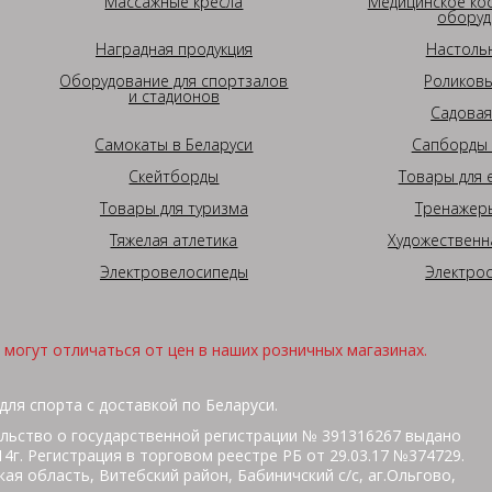
Массажные кресла
Медицинское ко
оборуд
Наградная продукция
Настоль
Оборудование для спортзалов
Роликовы
и стадионов
Садовая
Самокаты в Беларуси
Сапборды 
Скейтборды
Товары для 
Товары для туризма
Тренажеры
Тяжелая атлетика
Художественн
Электровелосипеды
Электро
могут отличаться от цен в наших розничных магазинах.
для спорта с доставкой по Беларуси.
льство о государственной регистрации № 391316267 выдано
г. Регистрация в торговом реестре РБ от 29.03.17 №374729.
ая область, Витебский район, Бабиничский с/с, аг.Ольгово,