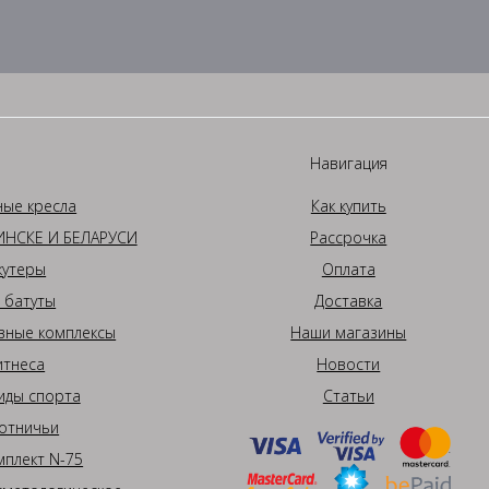
Навигация
ные кресла
Как купить
НСКЕ И БЕЛАРУСИ
Рассрочка
кутеры
Оплата
 батуты
Доставка
вные комплексы
Наши магазины
итнеса
Новости
иды спорта
Статьи
отничьи
плект N-75