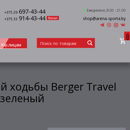
697-43-44
Ежедневно, 8.00 - 21.00
+375 29
914-43-44
shop@arena-sporta.by
безнал
+375 33
0
Юр.лицам
й ходьбы Berger Travel
, зеленый