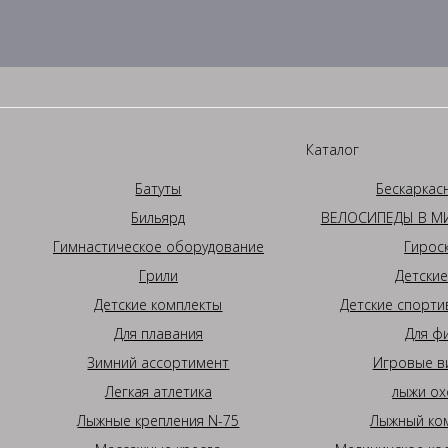
Каталог
Батуты
Бескаркас
Бильярд
ВЕЛОСИПЕДЫ В МИ
Гимнастическое оборудование
Гирос
Грили
Детские
Детские комплекты
Детские спорти
Для плавания
Для ф
Зимний ассортимент
Игровые в
Легкая атлетика
лыжи ох
Лыжные крепления N-75
Лыжный ком