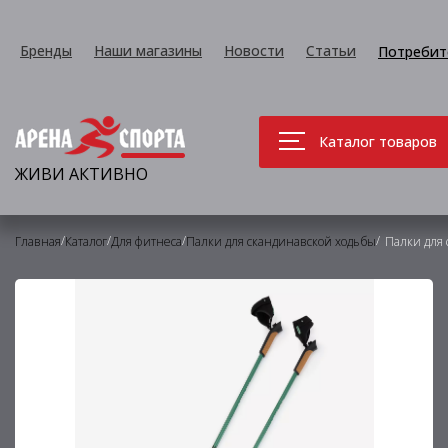
Бренды
Наши магазины
Новости
Статьи
Потребит
Каталог товаров
ЖИВИ АКТИВНО
/
/
/
/
Главная
Каталог
Для фитнеса
Палки для скандинавской ходьбы
Палки для 