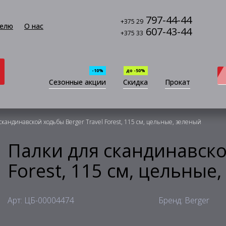
797-44-44
+375 29
елю
О нас
607-43-44
+375 33
-10%
до -50%
Сезонные акции
Скидка
Прокат
скандинавской ходьбы Berger Travel Forest, 115 см, цельные, зеленый
Палки для скандинавско
Forest, 115 см, цельные
Арт: ЦБ-00004474
Бренд: Berger