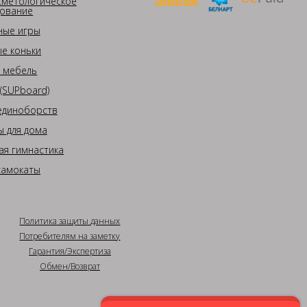
сметологическое
ование
ные игры
е коньки
 мебель
(SUPboard)
единоборств
 для дома
ая гимнастика
самокаты
Политика защиты данных
Потребителям на заметку
Гарантия/Экспертиза
Обмен/Возврат