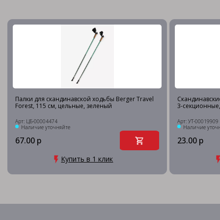
Палки для скандинавской ходьбы Berger Travel
Скандинавские 
Forest, 115 см, цельные, зеленый
3-секционные
Арт: ЦБ-00004474
Арт: УТ-00019909
Наличие уточняйте
Наличие уточ
67.00 р
23.00 р
Купить в 1 клик