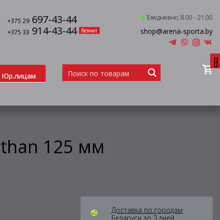
697-43-44
Ежедневно, 8.00 - 21.00
+375 29
914-43-44
shop@arena-sporta.by
безнал
+375 33
0
Юр.лицам
than 125 мм
Доставка по городам
Беларуси до 3 дней