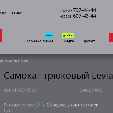
797-44-44
+375 29
елю
О нас
607-43-44
+375 33
-10%
до -50%
Сезонные акции
Скидка
Прокат
й Leviathan 125 мм
Самокат трюковый Levia
Арт: УТ-00018566
Бренд: XAOS
Готовы оформить?:
Менеджер уточнит остаток
Цена: