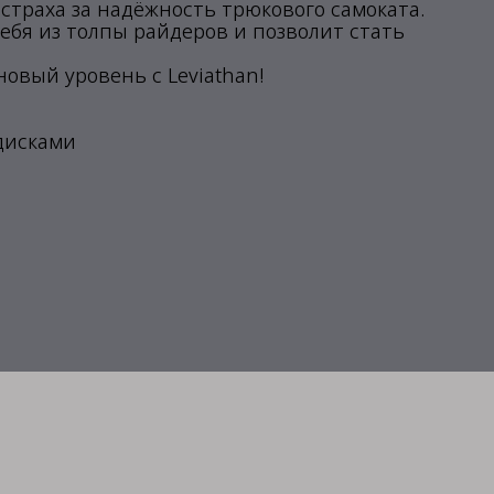
страха за надёжность трюкового самоката.
ебя из толпы райдеров и позволит стать
овый уровень с Leviathan!
дисками