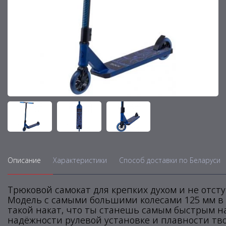
Описание
Характеристики
Способ доставки по Беларуси
Трюковой самокат для крепких духом и не отс
Модель с самыми большими колесами 125 мм в
такой накат, что ты станешь самым быстрым н
надёжности рулевой установке и плавности т