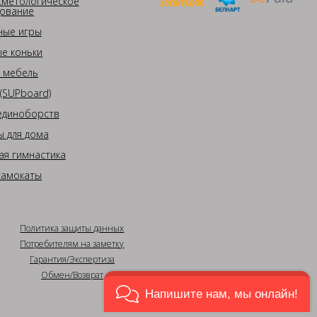
сметологическое
ование
ные игры
е коньки
 мебель
(SUPboard)
единоборств
 для дома
ая гимнастика
самокаты
Политика защиты данных
Потребителям на заметку
Гарантия/Экспертиза
Обмен/Возврат
Напишите нам, мы онлайн!