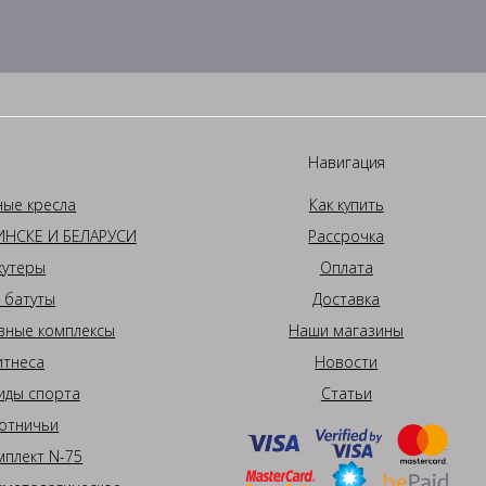
Навигация
ные кресла
Как купить
НСКЕ И БЕЛАРУСИ
Рассрочка
кутеры
Оплата
 батуты
Доставка
вные комплексы
Наши магазины
итнеса
Новости
иды спорта
Статьи
отничьи
плект N-75