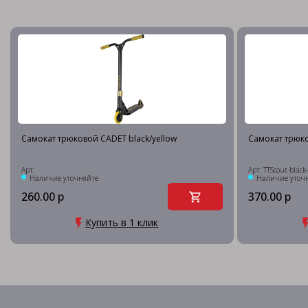
Самокат трюковой CADET black/yellow
Самокат трюко
Арт:
Арт: TTScout-black
Наличие уточняйте
Наличие уточ
260.00 р
370.00 р
Купить в 1 клик