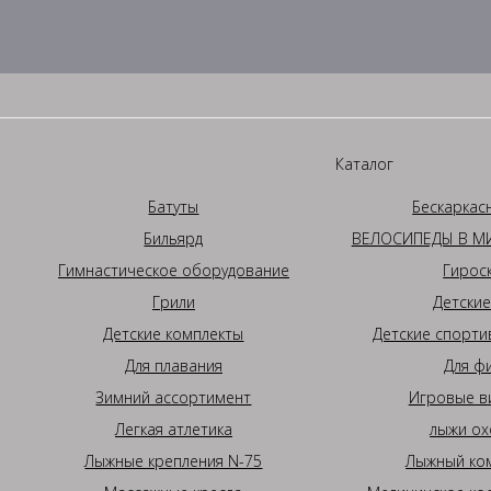
Каталог
Батуты
Бескаркас
Бильярд
ВЕЛОСИПЕДЫ В МИ
Гимнастическое оборудование
Гирос
Грили
Детские
Детские комплекты
Детские спорти
Для плавания
Для ф
Зимний ассортимент
Игровые в
Легкая атлетика
лыжи ох
Лыжные крепления N-75
Лыжный ком