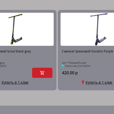
вой Scout black-grey
Самокат трюковой Voodoo Purple
-grey
Арт: TTVoodooPurple
няйте
Наличие уточняйте
420.00 р
Купить в 1 клик
Купить в 1 клик