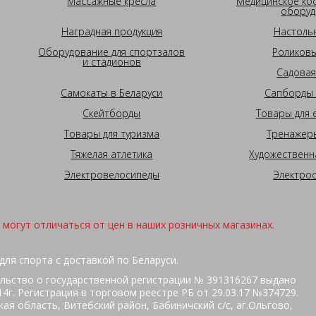
Массажные кресла
Медицинское ко
оборуд
Наградная продукция
Настоль
Оборудование для спортзалов
Роликовы
и стадионов
Садовая
Самокаты в Беларуси
Сапборды 
Скейтборды
Товары для 
Товары для туризма
Тренажеры
Тяжелая атлетика
Художественн
Электровелосипеды
Электро
могут отличаться от цен в наших розничных магазинах.
для спорта с доставкой по Беларуси.
льство о государственной регистрации № 391316267 выдано
г. Регистрация в торговом реестре РБ от 29.03.17 №374729.
ая область, Витебский район, Бабиничский с/с, аг.Ольгово,