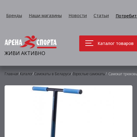
Бренды
Наши магазины
Новости
Статьи
Потребит
Каталог товаров
ЖИВИ АКТИВНО
/
/
/
/
Главная
Каталог
Самокаты в Беларуси
Взрослые самокаты
Самокат трюковы