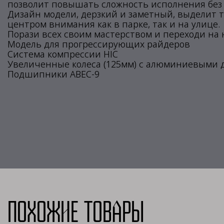
позволит повышать сложность исполнения без 
Дизайн модели, дерзкий и заметный, выделит т
центром внимания как в парке, так и на улице.
Порази всех своим мастерством и переходи на н
Модель для прогрессирующих райдеров
Система компрессии HIC
Увеличенные колеса (125мм) с алюминиевыми 
Подшипники ABEC-9
Похожие товары