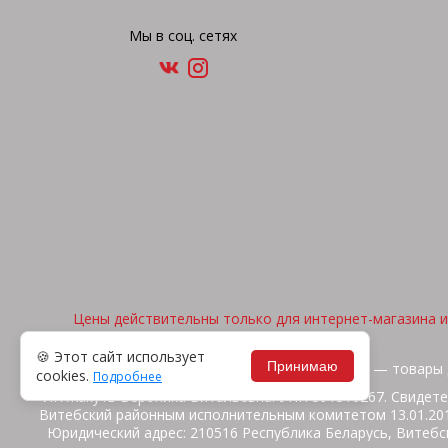
Мы в соц. сетях
Цены действительны только для интернет-магазина и 
🍪 Этот сайт использует
Принимаю
2026, © "Арена спорта" — товары 
cookies.
Подробнее
ИП Жакуть Вероника Витальевна. УНП 391316267. Свидете
Витебский районным исполнительным комитетом 13.01.2014
Юридический адрес: 210516 Республика Беларусь, Витебск