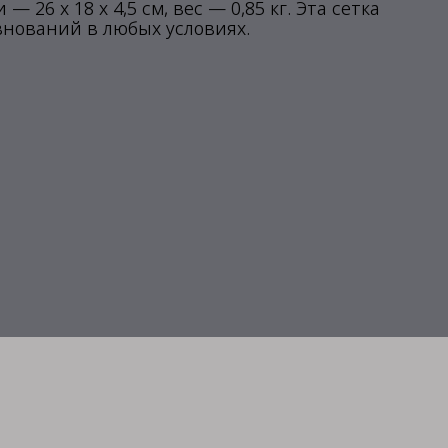
 26 х 18 х 4,5 см, вес — 0,85 кг. Эта сетка
внований в любых условиях.