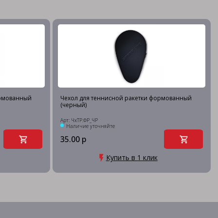
ормованный
Чехол для теннисной ракетки формованный
(черный)
Арт: ЧхТР.ФР_ЧР
Наличие уточняйте
35.00 р
Купить в 1 клик