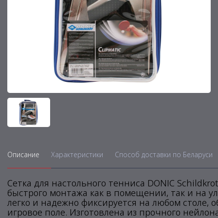
Описание
Характеристики
Способ доставки по Беларуси
Сетка для настольного тенниса DONIC Schildkr
быстрого монтажа как в помещении, так и на ул
легко и надежно фиксируется на любом столе, 
игровое поле. Изготовлена из прочного нейлон