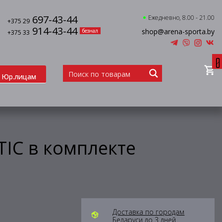
697-43-44
Ежедневно, 8.00 - 21.00
+375 29
914-43-44
shop@arena-sporta.by
безнал
+375 33
0
Юр.лицам
TIC в комплекте
Доставка по городам
Беларуси до 3 дней