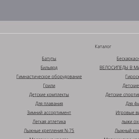
Каталог
Батуты
Бескаркас
Бильярд
ВЕЛОСИПЕДЫ В МИ
Гимнастическое оборудование
Гирос
Грили
Детские
Детские комплекты
Детские спорти
Для плавания
Для ф
Зимний ассортимент
Игровые в
Легкая атлетика
лыжи ох
Лыжные крепления N-75
Лыжный ком