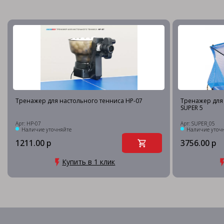
Тренажер для настольного тенниса HP-07
Тренажер для 
SUPER 5
Арт: HP-07
Арт: SUPER_05
Наличие уточняйте
Наличие уточ
1211.00 р
3756.00 р
Купить в 1 клик