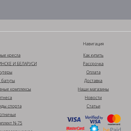
Навигация
ные кресла
Как купить
НСКЕ И БЕЛАРУСИ
Рассрочка
кутеры
Оплата
 батуты
Доставка
вные комплексы
Наши магазины
итнеса
Новости
иды спорта
Статьи
отничьи
плект N-75