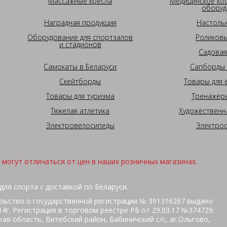
Массажные кресла
Медицинское ко
оборуд
Наградная продукция
Настоль
Оборудование для спортзалов
Роликовы
и стадионов
Садовая
Самокаты в Беларуси
Сапборды 
Скейтборды
Товары для 
Товары для туризма
Тренажеры
Тяжелая атлетика
Художественн
Электровелосипеды
Электро
могут отличаться от цен в наших розничных магазинах.
для спорта с доставкой по Беларуси.
льство о государственной регистрации № 391316267 выдано
г. Регистрация в торговом реестре РБ от 29.03.17 №374729.
ая область, Витебский район, Бабиничский с/с, аг.Ольгово,