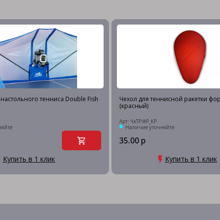
настольного тенниса Double Fish
Чехол для теннисной ракетки ф
(красный)
Арт: ЧхТР.ФР_КР
няйте
Наличие уточняйте
35.00 р
Купить в 1 клик
Купить в 1 клик