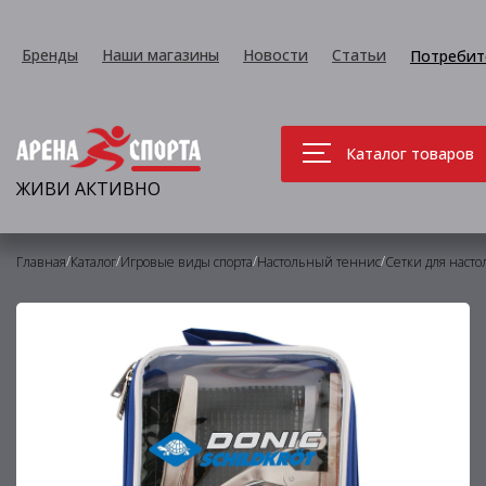
Бренды
Наши магазины
Новости
Статьи
Потребит
Каталог товаров
ЖИВИ АКТИВНО
/
/
/
/
Главная
Каталог
Игровые виды спорта
Настольный теннис
Сетки для насто