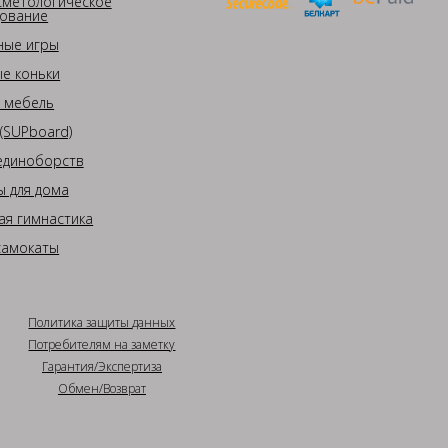
сметологическое
ование
ные игры
е коньки
 мебель
(SUPboard)
единоборств
 для дома
ая гимнастика
самокаты
Политика защиты данных
Потребителям на заметку
Гарантия/Экспертиза
Обмен/Возврат