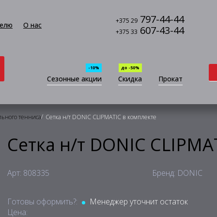
797-44-44
+375 29
елю
О нас
607-43-44
+375 33
-10%
до -50%
Сезонные акции
Скидка
Прокат
/
льного тенниса
Сетка н/т DONIC CLIPMATIC в комплекте
Сетка н/т DONIC CLIPMA
Арт: 808335
Бренд: DONIC
Готовы оформить?:
Менеджер уточнит остаток
Цена: