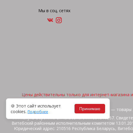
Мы в соц. сетях
Цены действительны только для интернет-магазина и 
🍪 Этот сайт использует
Принимаю
2026, © "Арена спорта" — товары 
cookies.
Подробнее
ИП Жакуть Вероника Витальевна. УНП 391316267. Свидете
Витебский районным исполнительным комитетом 13.01.2014
Юридический адрес: 210516 Республика Беларусь, Витебск