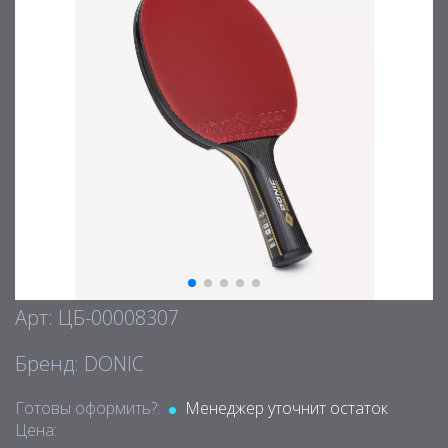
Арт: ЦБ-00008307
Бренд: DONIC
Готовы оформить?:
Менеджер уточнит остаток
Цена: