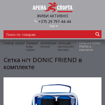
ЖИВИ АКТИВНО
+375 29 797-44-44
Еще
/
/
/
/
/
Главная
Каталог
Игровые
Настольный
Сетки для
Сетка н/т DONIC
виды
теннис
настольного
FRIEND в
спорта
тенниса
комплекте
Сетка н/т DONIC FRIEND в
комплекте