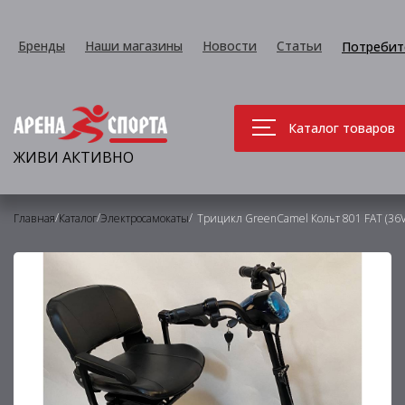
Бренды
Наши магазины
Новости
Статьи
Потребит
Каталог товаров
ЖИВИ АКТИВНО
/
/
/
Главная
Каталог
Электросамокаты
Трицикл GreenCamel Кольт 801 FAT (36V