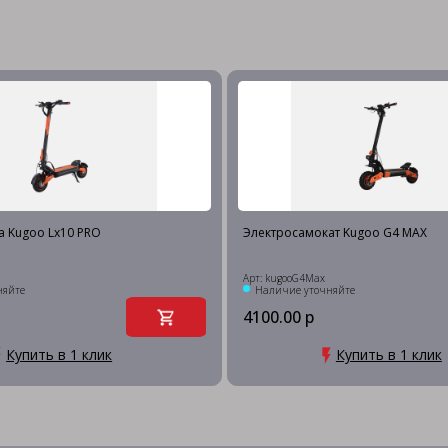
а Kugoo Lx10 PRO
Электросамокат Kugoo G4 MAX
Арт: kugooG4Max
няйте
Наличие уточняйте
4100.00 р
Купить в 1 клик
Купить в 1 клик