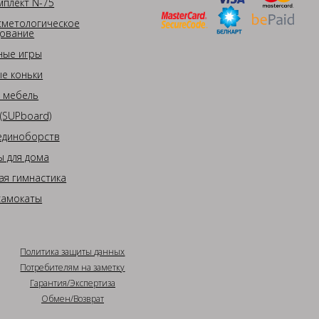
плект N-75
сметологическое
ование
ные игры
е коньки
 мебель
(SUPboard)
единоборств
 для дома
ая гимнастика
самокаты
Политика защиты данных
Потребителям на заметку
Гарантия/Экспертиза
Обмен/Возврат