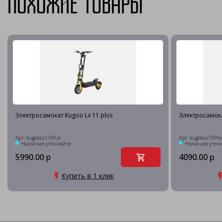
Похожие товары
Электросамокат Kugoo Lx 11 plus
Электросамок
Арт: kugooLx11Plus
Арт: kugooLx10Pro
Наличие уточняйте
Наличие уточ
5990.00 р
4090.00 р
Купить в 1 клик