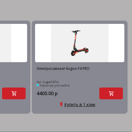
Электросамокат Kugoo F4 PRO
Арт: kugooF4Pro
Наличие уточняйте
4400.00 р
Купить в 1 клик