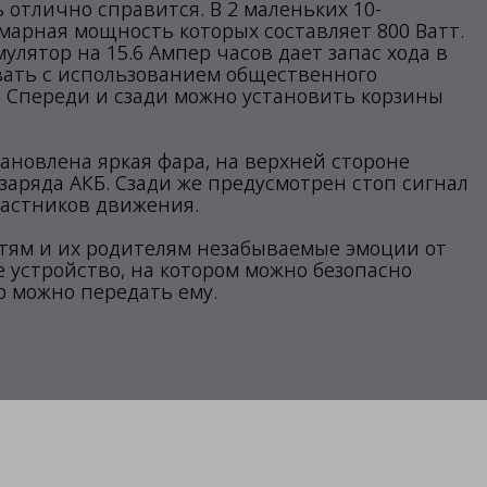
 отлично справится. В 2 маленьких 10-
марная мощность которых составляет 800 Ватт.
умулятор на 15.6 Ампер часов дает запас хода в
овать с использованием общественного
. Спереди и сзади можно установить корзины
становлена яркая фара, на верхней стороне
заряда АКБ. Сзади же предусмотрен стоп сигнал
частников движения.
етям и их родителям незабываемые эмоции от
е устройство, на котором можно безопасно
ер можно передать ему.