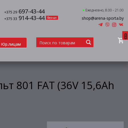
697-43-44
Ежедневно, 8.00 - 21.00
+375 29
914-43-44
shop@arena-sporta.by
безнал
+375 33
0
Юр.лицам
ьт 801 FAT (36V 15,6Ah