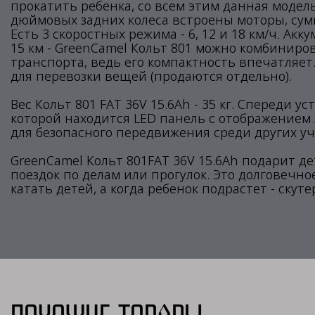
прокатить ребенка, со всем этим данная модель
дюймовых задних колеса встроены моторы, сум
Есть 3 скоростных режима - 6, 12 и 18 км/ч. Акк
15 км - GreenCamel Кольт 801 можно комбинир
транспорта, ведь его компактность впечатляет
для перевозки вещей (продаются отдельно).
Вес Кольт 801 FAT 36V 15.6Ah - 35 кг. Спереди у
которой находится LED панель с отображением 
для безопасного передвижения среди других у
GreenCamel Кольт 801FAT 36V 15.6Ah подарит д
поездок по делам или прогулок. Это долговечно
катать детей, а когда ребенок подрастет - скут