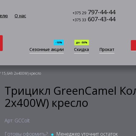
797-44-44
+375 29
елю
О нас
607-43-44
+375 33
-10%
до -50%
Сезонные акции
Скидка
Прокат
 15,6Ah 2x400W) кресло
Трицикл GreenCamel Кол
2x400W) кресло
Арт: GCColt
Готовы оформить?:
Менеджер уточнит остаток