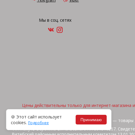
Мы в соц. сетях
Цены действительны только для интернет-магазина и 
🍪 Этот сайт использует
Принимаю
2026, © "Арена спорта" — товары 
cookies.
Подробнее
ИП Жакуть Вероника Витальевна. УНП 391316267. Свидете
Витебский районным исполнительным комитетом 13.01.2014