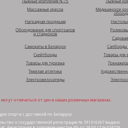
Лыжные крепления N-75
Лыжный ком
Массажные кресла
Медицинское ко
оборуд
Наградная продукция
Настоль
Оборудование для спортзалов
Роликовы
и стадионов
Садовая
Самокаты в Беларуси
Сапборды 
Скейтборды
Товары для 
Товары для туризма
Тренажеры
Тяжелая атлетика
Художественн
Электровелосипеды
Электро
могут отличаться от цен в наших розничных магазинах.
для спорта с доставкой по Беларуси.
льство о государственной регистрации № 391316267 выдано
г. Регистрация в торговом реестре РБ от 29.03.17 №374729.