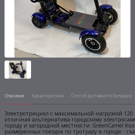
Описание
Характеристики
Способ доставки по Беларуси
Электротрицикл с максимальной нагрузкой 120 кг
отличная альтернатива городскому электросамо
городу и загородной местности. GreenCamel Кол
размеренных поездок по тротуару в городе - съ