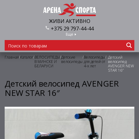
ЖИВИ АКТИВНО
+375 29 797-44-44
Еще
/
/
/
/
/
Главная
Каталог
ВЕЛОСИПЕДЫ
Детские
Велосипеды
Детский
В МИНСКЕ И
велосипеды
для детей от
велосипед
БЕЛАРУСИ
4-х лет
AVENGER NEW
STAR 16″
Детский велосипед AVENGER
NEW STAR 16″