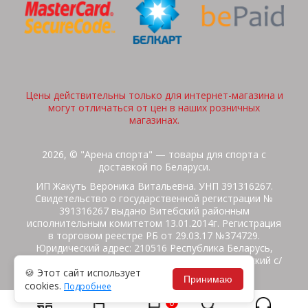
Цены действительны только для интернет-магазина и
могут отличаться от цен в наших розничных
магазинах.
2026, © "Арена спорта" — товары для спорта с
доставкой по Беларуси.
ИП Жакуть Вероника Витальевна. УНП 391316267.
Свидетельство о государственной регистрации №
391316267 выдано Витебский районным
исполнительным комитетом 13.01.2014г. Регистрация
в торговом реестре РБ от 29.03.17 №374729.
Юридический адрес: 210516 Республика Беларусь,
Витебская область, Витебский район, Бабиничский с/
🍪 Этот сайт использует
с, аг.Ольгово, ул.Школьная
Принимаю
cookies.
Подробнее
Политика защиты данных
Потребителям на заметку
0