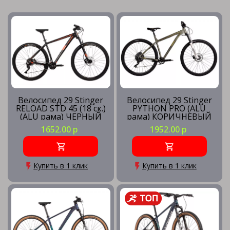
Велосипед 29 Stinger
Велосипед 29 Stinger
RELOAD STD 45 (18 ск.)
PYTHON PRO (ALU
(ALU рама) ЧЕРНЫЙ
рама) КОРИЧНЕВЫЙ
(рама 18) BK45
(рама 22) BN3
1652.00 р
1952.00 р
Купить в 1 клик
Купить в 1 клик