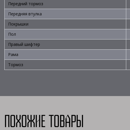
Передний тормоз
Передняя втулка
Покрышки
Пол
Правый шифтер
Рама
Тормоз
Похожие товары