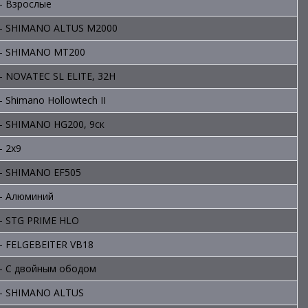
- Взрослые
- SHIMANO ALTUS M2000
- SHIMANO MT200
- NOVATEC SL ELITE, 32H
- Shimano Hollowtech II
- SHIMANO HG200, 9ск
- 2x9
- SHIMANO EF505
- Алюминий
- STG PRIME HLO
- FELGEBEITER VB18
- С двойным ободом
- SHIMANO ALTUS