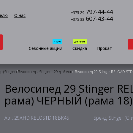
797-44-44
+375 29
елю
О нас
607-43-44
+375 33
-10%
до -50%
Сезонные акции
Скидка
Прокат
/
/
 (Stinger)
Велосипеды Stinger - 29 дюймов
Велосипед 29 Stinger RELOAD STD 4
Велосипед 29 Stinger REL
рама) ЧЕРНЫЙ (рама 18)
Арт: 29AHD.RELOSTD.18BK45
Бренд: Stinger (Ст