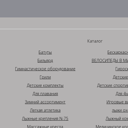
Каталог
Батуты
Бескаркас
Бильярд
ВЕЛОСИПЕДЫ В МИ
Гимнастическое оборудование
Гирос
Грили
Детские
Детские комплекты
Детские спорти
Для плавания
Для ф
Зимний ассортимент
Игровые в
Легкая атлетика
лыжи ох
Лыжные крепления N-75
Лыжный ком
Массажные кресла
Медицинское ко