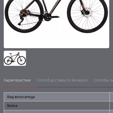
Характеристики
Способ доставки по Беларуси
Способы о
Вид велосипеда
Вилка