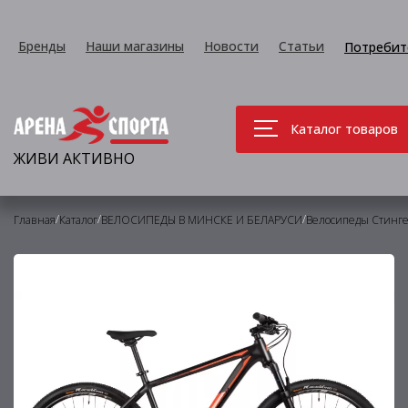
Бренды
Наши магазины
Новости
Статьи
Потребит
Каталог товаров
ЖИВИ АКТИВНО
/
/
/
Главная
Каталог
ВЕЛОСИПЕДЫ В МИНСКЕ И БЕЛАРУСИ
Велосипеды Стингер