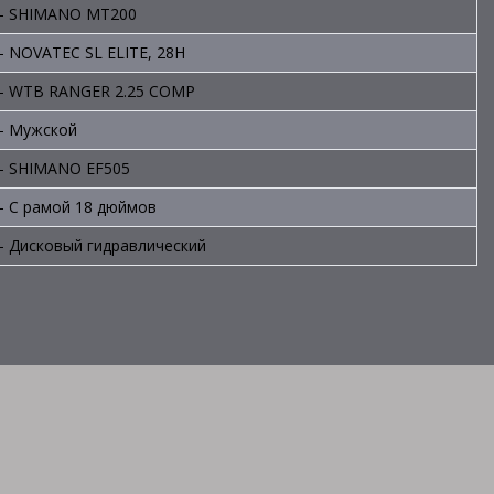
- SHIMANO MT200
- NOVATEC SL ELITE, 28H
- WTB RANGER 2.25 COMP
- Мужской
- SHIMANO EF505
- С рамой 18 дюймов
- Дисковый гидравлический