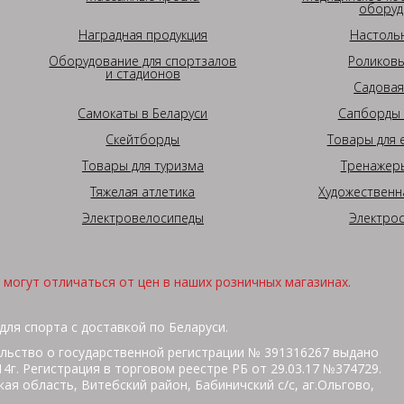
оборуд
Наградная продукция
Настоль
Оборудование для спортзалов
Роликовы
и стадионов
Садовая
Самокаты в Беларуси
Сапборды 
Скейтборды
Товары для 
Товары для туризма
Тренажеры
Тяжелая атлетика
Художественн
Электровелосипеды
Электро
могут отличаться от цен в наших розничных магазинах.
для спорта с доставкой по Беларуси.
льство о государственной регистрации № 391316267 выдано
г. Регистрация в торговом реестре РБ от 29.03.17 №374729.
ая область, Витебский район, Бабиничский с/с, аг.Ольгово,
кольная