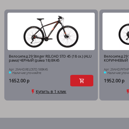
Велосипед 29 Stinger RELOAD STD 45 (18 ск.) (ALU
Велосипед 29 
рама) ЧЕРНЫЙ (рама 18) BK45
КОРИЧНЕВЫЙ (
Арт: 29AHD.RELOSTD.18BK45
Арт: 29AHD.PYTH
Наличие уточняйте
Наличие уточ
1652.00 р
1952.00 р
Купить в 1 клик