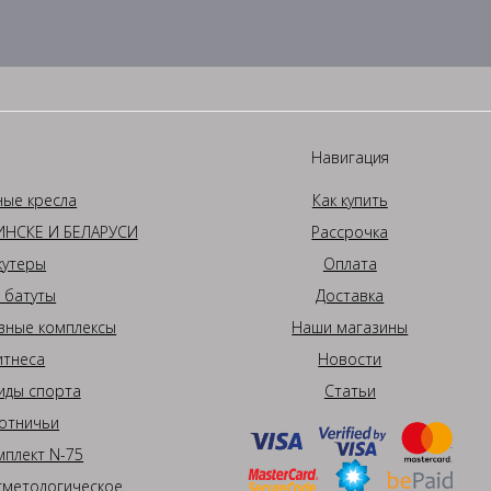
Навигация
ные кресла
Как купить
НСКЕ И БЕЛАРУСИ
Рассрочка
кутеры
Оплата
 батуты
Доставка
вные комплексы
Наши магазины
итнеса
Новости
иды спорта
Статьи
отничьи
плект N-75
сметологическое