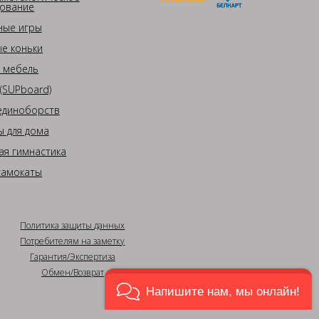
ование
ные игры
е коньки
 мебель
(SUPboard)
единоборств
 для дома
ая гимнастика
самокаты
Политика защиты данных
Потребителям на заметку
Гарантия/Экспертиза
Обмен/Возврат
Напишите нам, мы онлайн!