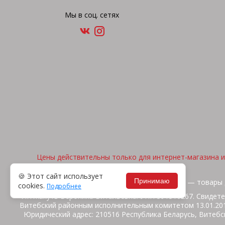
Мы в соц. сетях
Цены действительны только для интернет-магазина и 
🍪 Этот сайт использует
Принимаю
2026, © "Арена спорта" — товары 
cookies.
Подробнее
ИП Жакуть Вероника Витальевна. УНП 391316267. Свидете
Витебский районным исполнительным комитетом 13.01.2014
Юридический адрес: 210516 Республика Беларусь, Витебск
ул.Ш