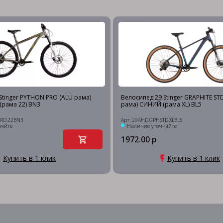
Stinger PYTHON PRO (ALU рама)
Велосипед 29 Stinger GRAPHITE STD 
рама 22) BN3
рама) СИНИЙ (рама XL) BL5
PRO.22BN3
Арт: 29AHD.GPHSTD.XLBL5
няйте
Наличие уточняйте
1972.00 р
Купить в 1 клик
Купить в 1 клик