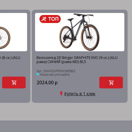
(8-ск.) (ALU
Велосипед 29 Stinger GRAPHITE EVO (9-ск.) (ALU
рама) СИНИЙ (рама MD) BL5
Арт: 29AHD.GPHEVO.MDBL5
Наличие уточняйте
2024.00 р
Купить в 1 клик