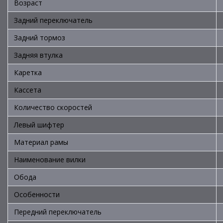
Возраст
Задний переключатель
Задний тормоз
Задняя втулка
Каретка
Кассета
Количество скоростей
Левый шифтер
Материал рамы
Наименование вилки
Обода
Особенности
Передний переключатель