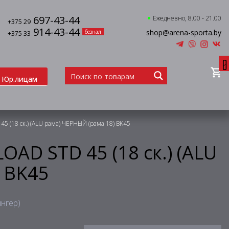
697-43-44
Ежедневно, 8.00 - 21.00
+375 29
914-43-44
shop@arena-sporta.by
безнал
+375 33
0
Юр.лицам
5 (18 ск.) (ALU рама) ЧЕРНЫЙ (рама 18) BK45
OAD STD 45 (18 ск.) (ALU
 BK45
ингер)