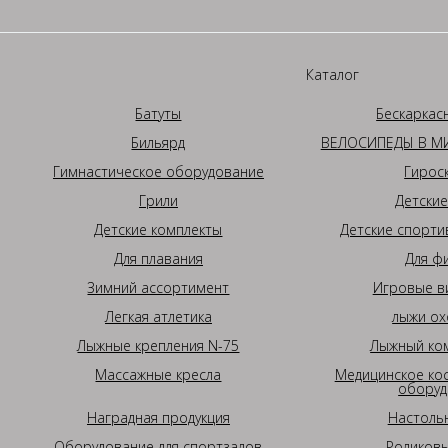
Каталог
Батуты
Бескаркас
Бильярд
ВЕЛОСИПЕДЫ В МИ
Гимнастическое оборудование
Гирос
Грили
Детские
Детские комплекты
Детские спорти
Для плавания
Для ф
Зимний ассортимент
Игровые в
Легкая атлетика
лыжи ох
Лыжные крепления N-75
Лыжный ком
Массажные кресла
Медицинское ко
оборуд
Наградная продукция
Настоль
Оборудование для спортзалов
Роликовы