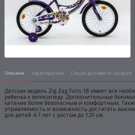
Описание
Характеристики
Способ доставки по Беларуси
Детская модель Zig Zag Foris 18 имеет все нео
ребенка к велосипеду. Дополнительные боковые
катание более безопасным и комфортным. Такж
управляемость и возможность достигать высок
для детей 4-7 лет с ростом до 120 см.