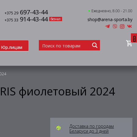
697-43-44
Ежедневно, 8.00 - 21.00
+375 29
914-43-44
shop@arena-sporta.by
безнал
+375 33
0
Юр.лицам
2024
ORIS фиолетовый 2024
Доставка по городам
Беларуси до 3 дней