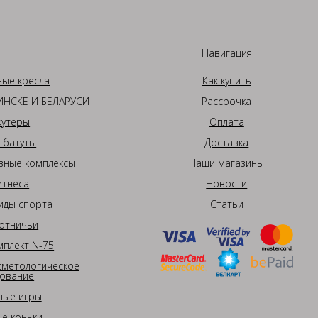
Навигация
ные кресла
Как купить
НСКЕ И БЕЛАРУСИ
Рассрочка
кутеры
Оплата
 батуты
Доставка
вные комплексы
Наши магазины
итнеса
Новости
иды спорта
Статьи
отничьи
плект N-75
сметологическое
ование
ные игры
е коньки