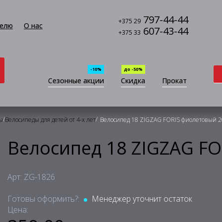
797-44-44
+375 29
елю
О нас
607-43-44
+375 33
-10%
до -50%
Сезонные акции
Скидка
Прокат
/
/
ы
Велосипеды для детей от 4-х лет
Велосипед 18 ZIGZAG FORIS фиолетовый 
Велосипед 18 ZIGZAG F
Арт: ZG-1826
Готовы оформить?:
Менеджер уточнит остаток
Цена: