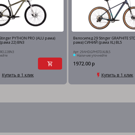
Stinger PYTHON PRO (ALU рама)
Велосипед 29 Stinger GRAPHITE STD 
рама 22) BN3
рама) СИНИЙ (рама XL) BL5
PRO.22BN3
Арт: 29AHD.GPHSTD.XLBL5
няйте
Наличие уточняйте
1972.00 р
Купить в 1 клик
Купить в 1 клик