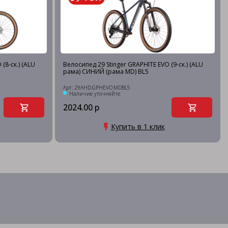
(8-ск.) (ALU
Велосипед 29 Stinger GRAPHITE EVO (9-ск.) (ALU
рама) СИНИЙ (рама MD) BL5
Арт: 29AHD.GPHEVO.MDBL5
Наличие уточняйте
2024.00 р
Купить в 1 клик