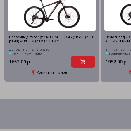
Велосипед 29 Stinger RELOAD STD 45 (18 ск.) (ALU
Велосипед 29 
рама) ЧЕРНЫЙ (рама 18) BK45
КОРИЧНЕВЫЙ (
Арт: 29AHD.RELOSTD.18BK45
Арт: 29AHD.PYTH
Наличие уточняйте
Наличие уточ
1652.00 р
1952.00 р
Купить в 1 клик