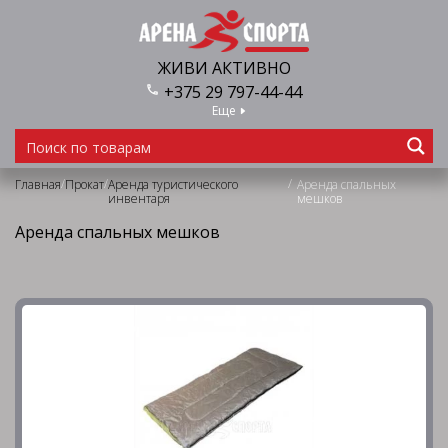
ЖИВИ АКТИВНО
+375 29 797-44-44
Еще
/
/
/
Главная
Прокат
Аренда туристического
Аренда спальных
инвентаря
мешков
Аренда спальных мешков