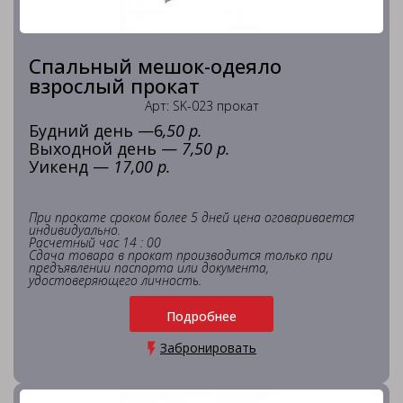
Спальный мешок-одеяло
взрослый прокат
Арт: SK-023 прокат
Будний день —6
,50 р.
Выходной день —
7,50 р.
Уикенд —
17,00 р.
При прокате сроком более 5 дней цена оговаривается
индивидуально.
Расчетный час 14 : 00
Сдача товара в прокат производится только при
предъявлении паспорта или документа,
удостоверяющего личность.
Подробнее
Забронировать