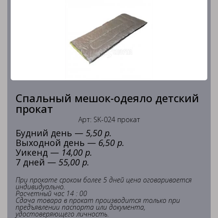
Спальный мешок-одеяло детский
прокат
Арт: SK-024 прокат
Будний день —
5,50 р.
Выходной день —
6,50 р.
Уикенд —
14,00 р.
7 дней —
55,00 р.
При прокате сроком более 5 дней цена оговаривается
индивидуально.
Расчетный час 14 : 00
Сдача товара в прокат производится только при
предъявлении паспорта или документа,
удостоверяющего личность.