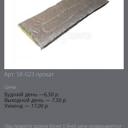
Арт: SK-023 прокат
Цены
Будний день —6
,50 р.
Выходной день —
7,50 р.
Уикенд —
17,00 р.
При прокате сроком более 5 дней цена оговаривается