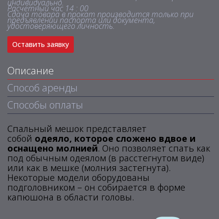
индивидуально.
Расчетный час 14 : 00
Сдача товара в прокат производится только при
предъявлении паспорта или документа,
удостоверяющего личность.
Оставить заявку
Описание
Способ аренды
Способы оплаты
Спальный мешок представляет
собой
одеяло, которое сложено вдвое и
оснащено молнией
. Оно позволяет спать как
под обычным одеялом (в расстегнутом виде)
или как в мешке (молния застегнута).
Некоторые модели оборудованы
подголовником – он собирается в форме
капюшона в области головы.