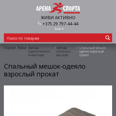
ЖИВИ АКТИВНО
+375 29 797-44-44
Еще
/
/
/
/
Главная
Прокат
Аренда
Аренда
Спальный мешок-
туристического
спальных
одеяло взрослый
инвентаря
мешков
прокат
Спальный мешок-одеяло
взрослый прокат