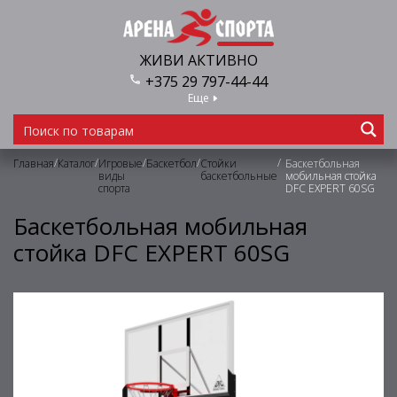
ЖИВИ АКТИВНО
+375 29 797-44-44
Еще
/
/
/
/
/
Главная
Каталог
Игровые
Баскетбол
Стойки
Баскетбольная
виды
баскетбольные
мобильная стойка
спорта
DFC EXPERT 60SG
Баскетбольная мобильная
стойка DFC EXPERT 60SG