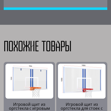
Похожие товары
Игровой щит из
Игровой щит из
оргстекла с игровым
оргстекла для стоек с