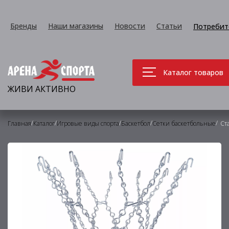
Бренды
Наши магазины
Новости
Статьи
Потребит
Каталог товаров
ЖИВИ АКТИВНО
/
/
/
/
/
Главная
Каталог
Игровые виды спорта
Баскетбол
Сетки баскетбольные
Ст