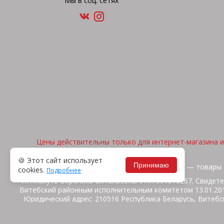
Мы в соц. сетях
Цены действительны только для интернет-магазина и 
🍪 Этот сайт использует
Принимаю
2026, © "Арена спорта" — товары 
cookies.
Подробнее
ИП Жакуть Вероника Витальевна. УНП 391316267. Свидете
Витебский районным исполнительным комитетом 13.01.2014
Юридический адрес: 210516 Республика Беларусь, Витебск
ул.Ш