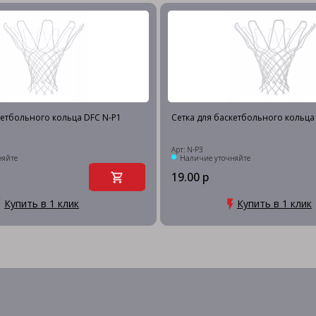
кетбольного кольца DFC N-P1
Сетка для баскетбольного кольца
Арт: N-P3
няйте
Наличие уточняйте
19.00 р
Купить в 1 клик
Купить в 1 клик