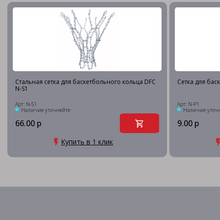
Стальная сетка для баскетбольного кольца DFC
Сетка для бас
N-S1
Арт: N-S1
Арт: N-P1
Наличие уточняйте
Наличие уточ
66.00 р
9.00 р
Купить в 1 клик