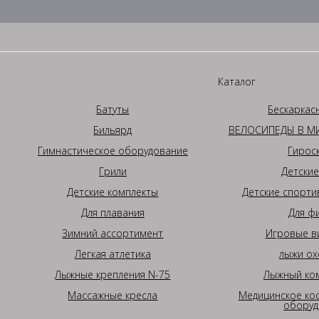
Каталог
Батуты
Бескаркас
Бильярд
ВЕЛОСИПЕДЫ В МИ
Гимнастическое оборудование
Гирос
Грили
Детские
Детские комплекты
Детские спорти
Для плавания
Для ф
Зимний ассортимент
Игровые в
Легкая атлетика
лыжи ох
Лыжные крепления N-75
Лыжный ком
Массажные кресла
Медицинское ко
оборуд