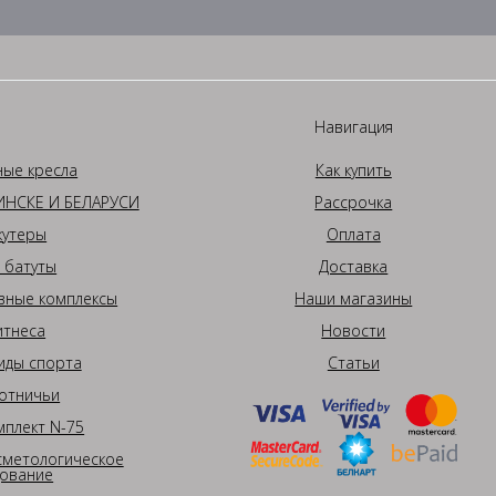
Навигация
ные кресла
Как купить
НСКЕ И БЕЛАРУСИ
Рассрочка
кутеры
Оплата
 батуты
Доставка
вные комплексы
Наши магазины
итнеса
Новости
иды спорта
Статьи
отничьи
плект N-75
сметологическое
ование