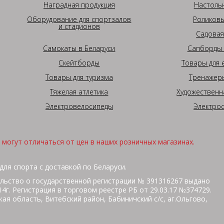
Наградная продукция
Настоль
Оборудование для спортзалов
Роликовы
и стадионов
Садовая
Самокаты в Беларуси
Сапборды 
Скейтборды
Товары для 
Товары для туризма
Тренажеры
Тяжелая атлетика
Художественн
Электровелосипеды
Электро
могут отличаться от цен в наших розничных магазинах.
для спорта с доставкой по Беларуси.
льство о государственной регистрации № 391316267 выдано
г. Регистрация в торговом реестре РБ от 29.03.17 №374729.
ая область, Витебский район, Бабиничский с/с, аг.Ольгово,
кольная