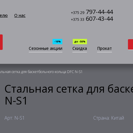
797-44-44
+375 29
елю
О нас
607-43-44
+375 33
-10%
до -50%
Сезонные акции
Скидка
Прокат
альная сетка для баскетбольного кольца DFC N-S1
Стальная сетка для бас
N-S1
Арт: N-S1
Страна: Китай