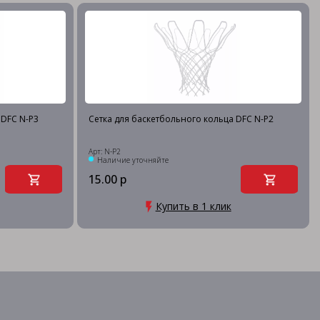
 DFC N-P3
Сетка для баскетбольного кольца DFC N-P2
Арт: N-P2
Наличие уточняйте
15.00 р
Купить в 1 клик