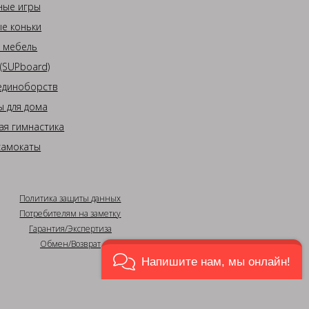
ные игры
е коньки
 мебель
(SUPboard)
единоборств
 для дома
ая гимнастика
самокаты
Политика защиты данных
Потребителям на заметку
Гарантия/Экспертиза
Обмен/Возврат
Напишите нам, мы онлайн!