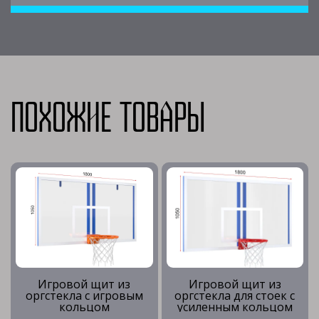
Похожие товары
Игровой щит из
Игровой щит из
оргстекла с игровым
оргстекла для стоек с
кольцом
усиленным кольцом