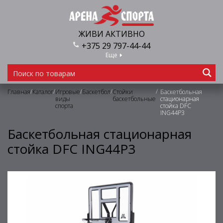
ЖИВИ АКТИВНО
+375 29 797-44-44
Еще
/
/
/
/
/
Главная
Каталог
Игровые
Баскетбол
Стойки
Баскетбольная
виды
баскетбольные
стационарная
спорта
стойка DFC
ING44P3
Баскетбольная стационарная
стойка DFC ING44P3