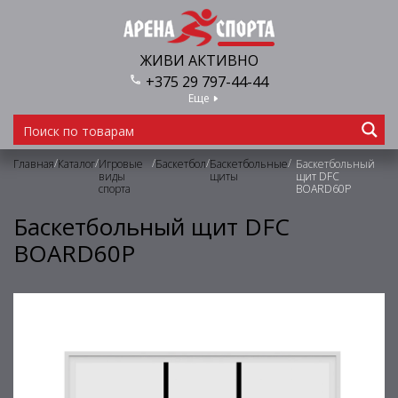
ЖИВИ АКТИВНО
+375 29 797-44-44
Еще
/
/
/
/
/
Главная
Каталог
Игровые
Баскетбол
Баскетбольные
Баскетбольный
виды
щиты
щит DFC
спорта
BOARD60P
Баскетбольный щит DFC
BOARD60P