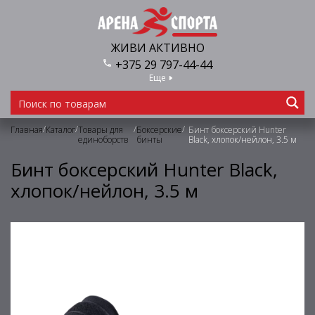
ЖИВИ АКТИВНО
+375 29 797-44-44
Еще
/
/
/
/
Главная
Каталог
Товары для
Боксерские
Бинт боксерский Hunter
единоборств
бинты
Black, хлопок/нейлон, 3.5 м
Бинт боксерский Hunter Black,
хлопок/нейлон, 3.5 м