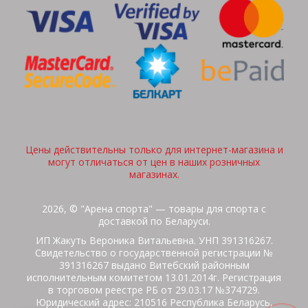
Цены действительны только для интернет-магазина и
могут отличаться от цен в наших розничных
магазинах.
2026, © "Арена спорта" — товары для спорта с
доставкой по Беларуси.
ИП Жакуть Вероника Витальевна. УНП 391316267.
Свидетельство о государственной регистрации №
391316267 выдано Витебский районным
исполнительным комитетом 13.01.2014г. Регистрация
в торговом реестре РБ от 29.03.17 №374729.
Юридический адрес: 210516 Республика Беларусь,