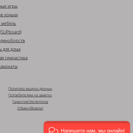
ные игры
е коньки
 мебель
(SUPboard)
единоборств
 для дома
ая гимнастика
самокаты
Политика защиты данных
Потребителям на заметку
Гарантия/Экспертиза
Обмен/Возврат
Напишите нам, мы онлайн!