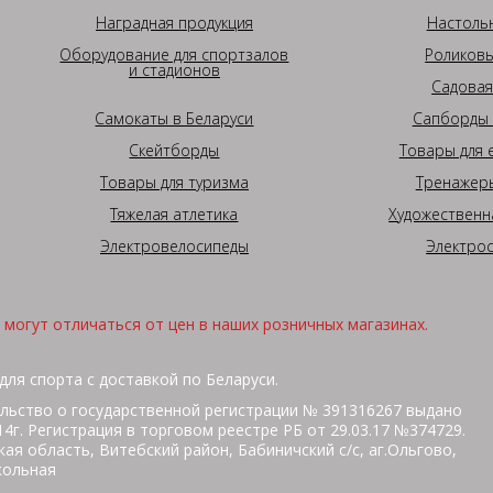
Наградная продукция
Настоль
Оборудование для спортзалов
Роликовы
и стадионов
Садовая
Самокаты в Беларуси
Сапборды 
Скейтборды
Товары для 
Товары для туризма
Тренажеры
Тяжелая атлетика
Художественн
Электровелосипеды
Электро
могут отличаться от цен в наших розничных магазинах.
для спорта с доставкой по Беларуси.
льство о государственной регистрации № 391316267 выдано
г. Регистрация в торговом реестре РБ от 29.03.17 №374729.
ая область, Витебский район, Бабиничский с/с, аг.Ольгово,
кольная