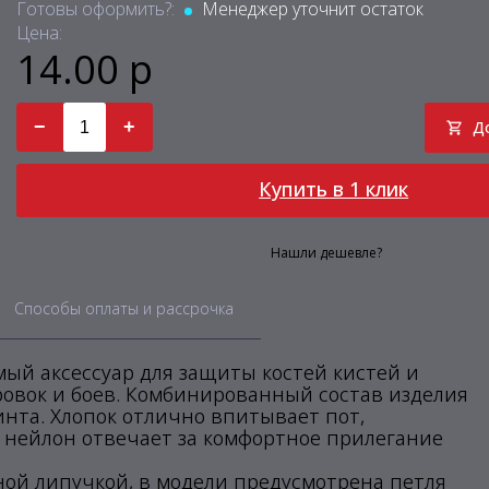
Готовы оформить?:
Менеджер уточнит остаток
Цена:
14.00 р
−
+
Д
Купить в 1 клик
Нашли дешевле?
Способы оплаты и рассрочка
мый аксессуар для защиты костей кистей и
ровок и боев. Комбинированный состав изделия
нта. Хлопок отлично впитывает пот,
а нейлон отвечает за комфортное прилегание
ной липучкой, в модели предусмотрена петля