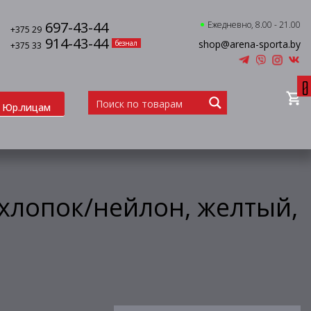
697-43-44
Ежедневно, 8.00 - 21.00
+375 29
914-43-44
shop@arena-sporta.by
безнал
+375 33
0
Юр.лицам
 хлопок/нейлон, желтый,