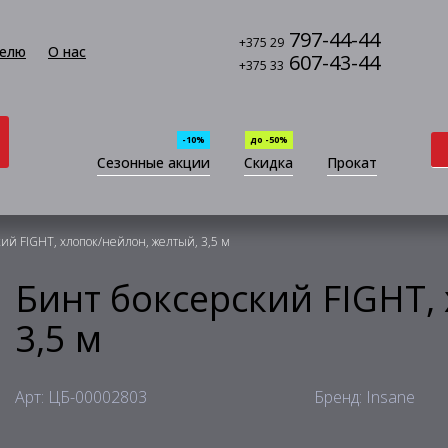
797-44-44
+375 29
елю
О нас
607-43-44
+375 33
-10%
до -50%
Сезонные акции
Скидка
Прокат
ий FIGHT, хлопок/нейлон, желтый, 3,5 м
Бинт боксерский FIGHT,
3,5 м
Арт: ЦБ-00002803
Бренд: Insane