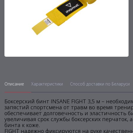
Описание
Характеристики
Способ доставки по Беларуси
Боксерский бинт INSANE FIGHT 3,5 м – необходи
запястий спортсмена от травм во время трени
обеспечивает долговечность и эластичность би
увеличивая срок службы боксерских перчаток, 
бинта к коже.
FIGHT надежно фиксируются на руке качествен