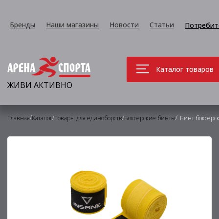
Бренды
Наши магазины
Новости
Статьи
Потребит
Каталог товаров
ЖИВИ АКТИВНО
/
/
/
/
Главная
Каталог
Товары для единоборств
Боксерские бинты
Бинт боксерск