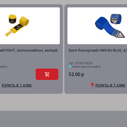
ий FIGHT, хлопок/нейлон, желтый,
Бинт боксерский HWX-RU BLUE, 4,
Арт: УТ-00018059
няйте
Наличие уточняйте
52.00 р
Купить в 1 клик
Купить в 1 клик