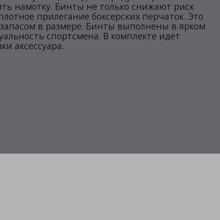
ить намотку. Бинты не только снижают риск
плотное прилегание боксерских перчаток. Это
запасом в размере. Бинты выполнены в ярком
альность спортсмена. В комплекте идет
ки аксессуара.