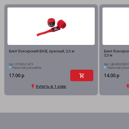
Бинт боксерский BASE, красный, 3,5 м
Бинт боксерск
3,5 м
Арт: УТ-00021473
Арт: ЦБ-00002803
Наличие уточняйте
Наличие уточ
17.00 р
14.00 р
Купить в 1 клик