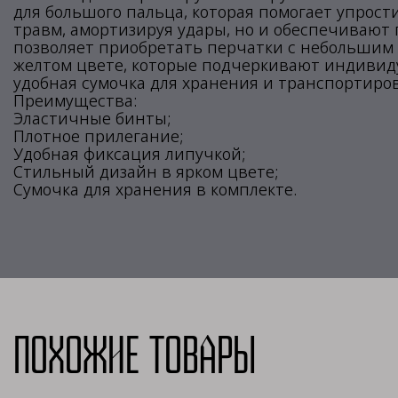
для большого пальца, которая помогает упрост
травм, амортизируя удары, но и обеспечивают 
позволяет приобретать перчатки с небольшим 
желтом цвете, которые подчеркивают индивиду
удобная сумочка для хранения и транспортиров
Преимущества:
Эластичные бинты;
Плотное прилегание;
Удобная фиксация липучкой;
Стильный дизайн в ярком цвете;
Сумочка для хранения в комплекте.
Похожие товары