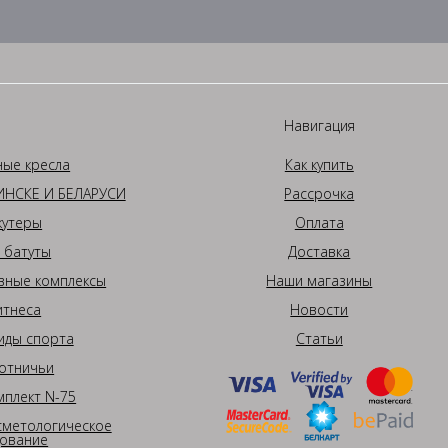
Навигация
ные кресла
Как купить
НСКЕ И БЕЛАРУСИ
Рассрочка
кутеры
Оплата
 батуты
Доставка
вные комплексы
Наши магазины
итнеса
Новости
иды спорта
Статьи
отничьи
плект N-75
сметологическое
ование