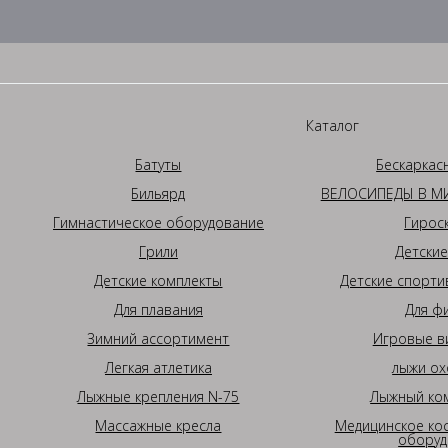
Каталог
Батуты
Бескаркас
Бильярд
ВЕЛОСИПЕДЫ В МИ
Гимнастическое оборудование
Гирос
Грили
Детские
Детские комплекты
Детские спорти
Для плавания
Для ф
Зимний ассортимент
Игровые в
Легкая атлетика
лыжи ох
Лыжные крепления N-75
Лыжный ком
Массажные кресла
Медицинское ко
оборуд