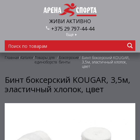
ЖИВИ АКТИВНО
+375 29 797-44-44
Еще
/
/
/
/
Главная
Каталог
Товары для
Боксерские
Бинт боксерский KOUGAR,
единоборств
бинты
3,5м, эластичный хлопок,
цвет
Бинт боксерский KOUGAR, 3,5м,
эластичный хлопок, цвет