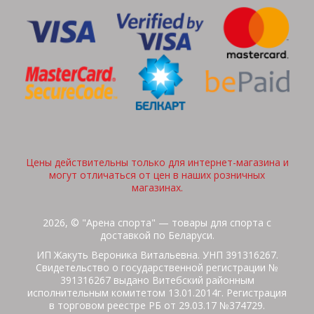
Цены действительны только для интернет-магазина и
могут отличаться от цен в наших розничных
магазинах.
2026, © "Арена спорта" — товары для спорта с
доставкой по Беларуси.
ИП Жакуть Вероника Витальевна. УНП 391316267.
Свидетельство о государственной регистрации №
391316267 выдано Витебский районным
исполнительным комитетом 13.01.2014г. Регистрация
в торговом реестре РБ от 29.03.17 №374729.