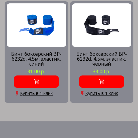
Бинт боксерский BP-
Бинт боксерский BP-
6232d, 4,5м, эластик,
6232d, 4,5м, эластик,
синий
черный
31.00 р
33.00 р
Купить в 1 клик
Купить в 1 клик