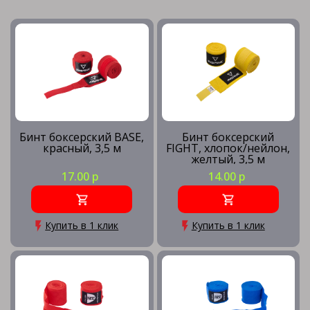
Бинт боксерский BASE,
Бинт боксерский
красный, 3,5 м
FIGHT, хлопок/нейлон,
желтый, 3,5 м
17.00 р
14.00 р
Купить в 1 клик
Купить в 1 клик