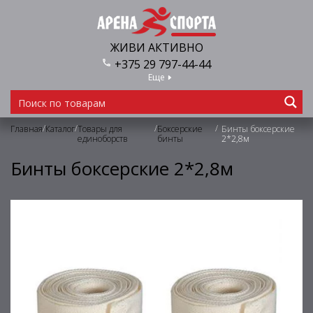
ЖИВИ АКТИВНО
+375 29 797-44-44
Еще
/
/
/
/
Главная
Каталог
Товары для
Боксерские
Бинты боксерские
единоборств
бинты
2*2,8м
Бинты боксерские 2*2,8м