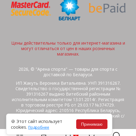
Цены действительны только для интернет-магазина и
могут отличаться от цен в наших розничных
магазинах.
2026, © "Арена спорта" — товары для спорта с
доставкой по Беларуси.
ИП Жакуть Вероника Витальевна. УНП 391316267.
Свидетельство о государственной регистрации №
391316267 выдано Витебский районным
исполнительным комитетом 13.01.2014г. Регистрация
в торговом реестре РБ от 29.03.17 №374729.
Юридический адрес: 210516 Республика Беларусь,
Витебская область, Витебский район, Бабиничский с/
🍪 Этот сайт использует
с, аг.Ольгово, ул.Школьная
Принимаю
cookies.
Подробнее
Политика защиты данных
Потребителям на заметку
0