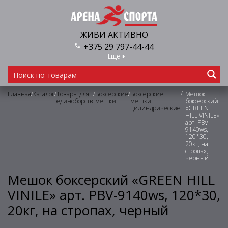
ЖИВИ АКТИВНО
+375 29 797-44-44
Еще
/
/
/
/
/
Главная
Каталог
Товары для
Боксерские
Боксерские
Мешок
единоборств
мешки
мешки
боксерский
цилиндрические
«GREEN
HILL VINILE»
арт. PBV-
9140ws,
120*30,
20кг, на
стропах,
черный
Мешок боксерский «GREEN HILL
VINILE» арт. PBV-9140ws, 120*30,
20кг, на стропах, черный