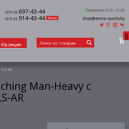
697-43-44
Ежедневно, 8.00 - 21.00
+375 29
914-43-44
shop@arena-sporta.by
безнал
+375 33
0
Юр.лицам
 TLS-AR
ching Man-Heavy c
LS-AR