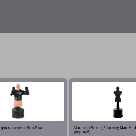
y для манекена Bob-Box
Манекен Boxing Punching Man-Med
(черный)