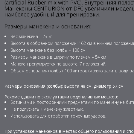
(artificial Rubber mix with PVC). Внутренняя п
Манекены CENTURION от DFC увеличили модель
наиболее удобный для тренировки.
Размеры манекена и основания:
Вес манекена – 23 кг
Высота в собранном положении: 162 см в нижнем положении
Высота манекена без колбы – 100 см
Размеры манекена в ширину по плечам – 54 см
Манекен регулируется по высоте, 7 положений.
Объем основания (колбы): 100 литров (можно залить воду, за
Размеры основания (колбы): высота 48 см, диаметр 57 см
Рекомендации по эксплуатации водоналивных мешков:
Ботинками и посторонними предметами по манекену не бит
Не подпускать к манекену животных.
Использовать для отработки точечных ударов.
При установке манекенов в местах общего пользования и сп