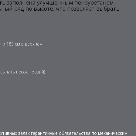
олость заполнена улучшенным пеноуретаном.
ный ряд по высоте, что позволяет выбрать
 и 183 см в верхнем.
сыпать песок, гравий)
ь.
ортивных залах гарантийные обязательства по механическим