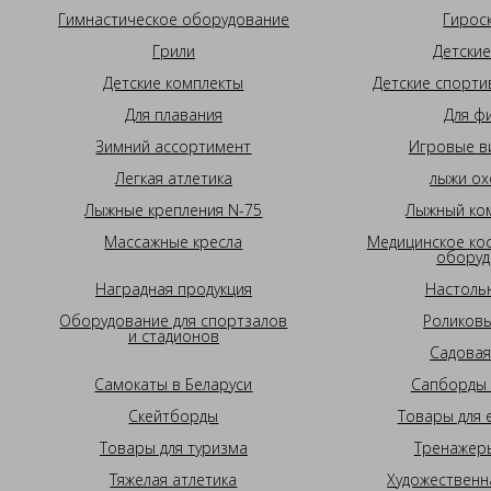
Гимнастическое оборудование
Гирос
Грили
Детские
Детские комплекты
Детские спорти
Для плавания
Для ф
Зимний ассортимент
Игровые в
Легкая атлетика
лыжи ох
Лыжные крепления N-75
Лыжный ком
Массажные кресла
Медицинское ко
оборуд
Наградная продукция
Настоль
Оборудование для спортзалов
Роликовы
и стадионов
Садовая
Самокаты в Беларуси
Сапборды 
Скейтборды
Товары для 
Товары для туризма
Тренажеры
Тяжелая атлетика
Художественн