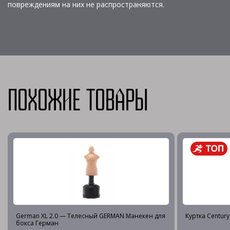
повреждениям на них не распространяются.
Похожие товары
German XL 2.0 — Телесный GERMAN Манекен для
Куртка Centur
бокса Герман