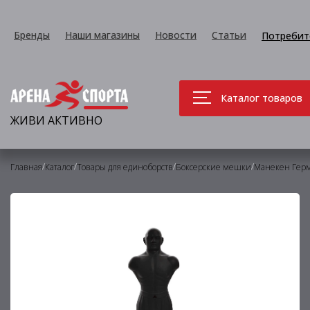
Бренды
Наши магазины
Новости
Статьи
Потребит
Каталог товаров
ЖИВИ АКТИВНО
/
/
/
/
Главная
Каталог
Товары для единоборств
Боксерские мешки
Манекен Герм