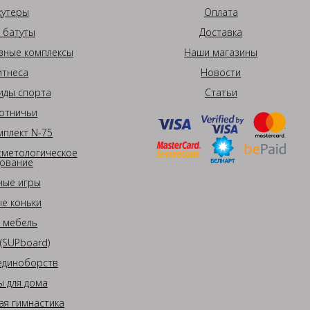
кутеры
Оплата
 батуты
Доставка
вные комплексы
Наши магазины
итнеса
Новости
иды спорта
Статьи
отничьи
плект N-75
сметологическое
ование
ные игры
е коньки
 мебель
(SUPboard)
единоборств
 для дома
ая гимнастика