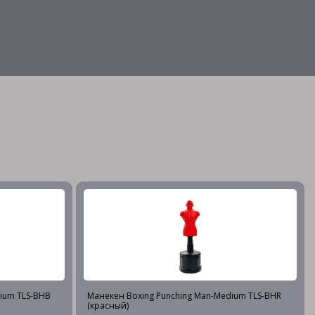
ium TLS-BHB
Манекен Boxing Punching Man-Medium TLS-BHR
(красный)