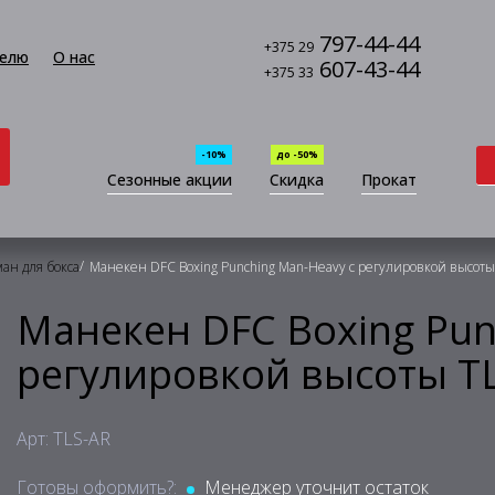
797-44-44
+375 29
елю
О нас
607-43-44
+375 33
-10%
до -50%
Сезонные акции
Скидка
Прокат
/
ан для бокса
Манекен DFC Boxing Punching Man-Heavy c регулировкой высоты
Манекен DFC Boxing Pun
регулировкой высоты T
Арт: TLS-AR
Готовы оформить?:
Менеджер уточнит остаток