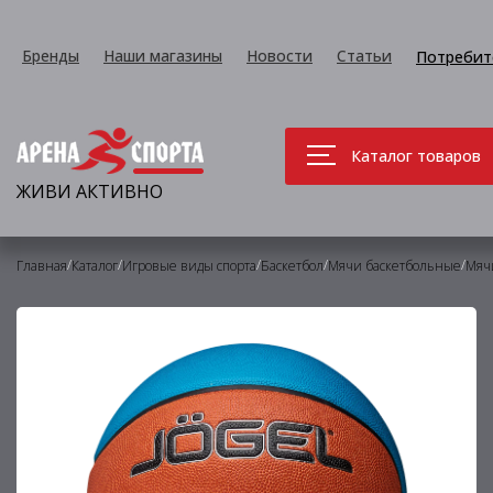
Бренды
Наши магазины
Новости
Статьи
Потребит
Каталог товаров
ЖИВИ АКТИВНО
/
/
/
/
/
Главная
Каталог
Игровые виды спорта
Баскетбол
Мячи баскетбольные
Мяч