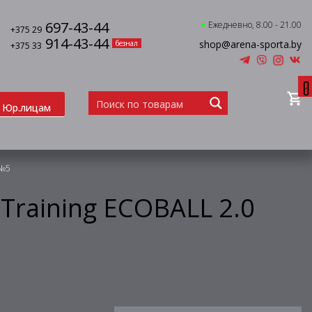
697-43-44
Ежедневно, 8.00 - 21.00
+375 29
914-43-44
shop@arena-sporta.by
безнал
+375 33
0
Юр.лицам
 №5
Training ECOBALL 2.0