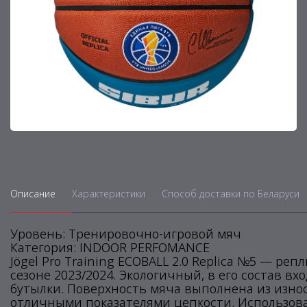
Описание
Характеристики
Способ доставки по Беларуси
Уровень: Тренировочно-игровой мяч
Категория: INDOOR PERFOMANCE
Jögel Pro Training ECOBALL 2.0 Replica №5 — р
сезоне 2023/2024. Экологичный, в его состав 
бутылки. Поверхность мяча выполнена из износ
отличными показателями цепкости. Использова