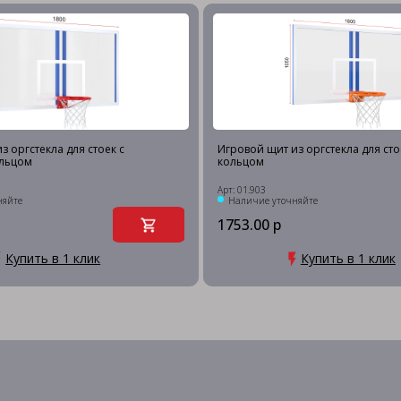
з оргстекла для стоек с
Игровой щит из оргстекла для сто
льцом
кольцом
Арт: 01.903
няйте
Наличие уточняйте
1753.00 р
Купить в 1 клик
Купить в 1 клик