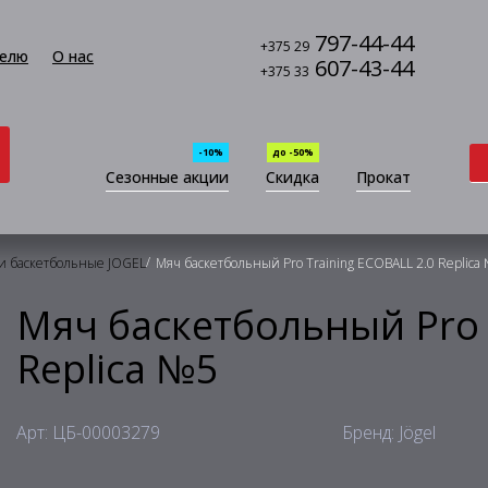
797-44-44
+375 29
елю
О нас
607-43-44
+375 33
-10%
до -50%
Сезонные акции
Скидка
Прокат
/
и баскетбольные JOGEL
Мяч баскетбольный Pro Training ECOBALL 2.0 Replica
Мяч баскетбольный Pro 
Replica №5
Арт: ЦБ-00003279
Бренд: Jögel