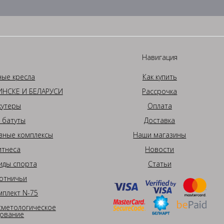
Навигация
ные кресла
Как купить
НСКЕ И БЕЛАРУСИ
Рассрочка
кутеры
Оплата
 батуты
Доставка
вные комплексы
Наши магазины
итнеса
Новости
иды спорта
Статьи
отничьи
плект N-75
сметологическое
ование