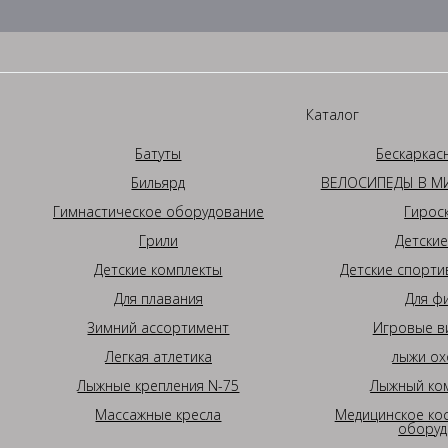
Каталог
Батуты
Бескаркас
Бильярд
ВЕЛОСИПЕДЫ В МИ
Гимнастическое оборудование
Гирос
Грили
Детские
Детские комплекты
Детские спорти
Для плавания
Для ф
Зимний ассортимент
Игровые в
Легкая атлетика
лыжи ох
Лыжные крепления N-75
Лыжный ком
Массажные кресла
Медицинское ко
оборуд