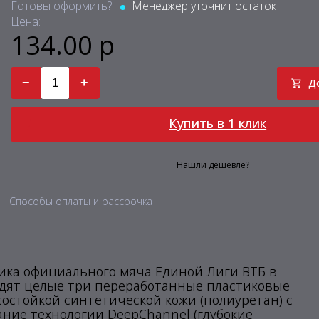
Готовы оформить?:
Менеджер уточнит остаток
Цена:
134.00 р
−
+
Д
Купить в 1 клик
Нашли дешевле?
Способы оплаты и рассрочка
еплика официального мяча Единой Лиги ВТБ в
входят целые три переработанные пластиковые
остойкой синтетической кожи (полиуретан) с
ние технологии DeepChannel (глубокие