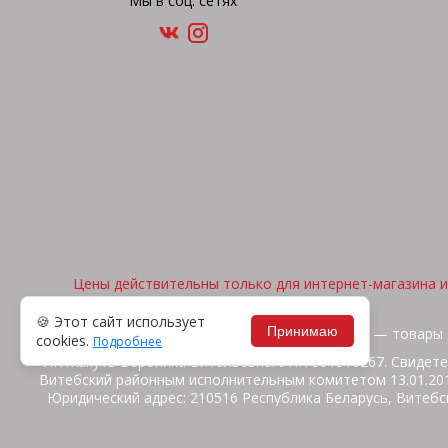
Мы в соц. сетях
Цены действительны только для интернет-магазина и 
🍪 Этот сайт использует
Принимаю
2026, © "Арена спорта" — товары 
cookies.
Подробнее
ИП Жакуть Вероника Витальевна. УНП 391316267. Свидете
Витебский районным исполнительным комитетом 13.01.2014
Юридический адрес: 210516 Республика Беларусь, Витебск
ул.Ш