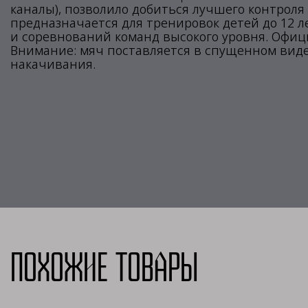
каналы), позволило добиться лучшего контроля
предназначается для тренировок детей до 12 
и соревнований команд высокого уровня. Офици
Внимание: мяч поставляется в спущенном виде
накачивания.
Похожие товары