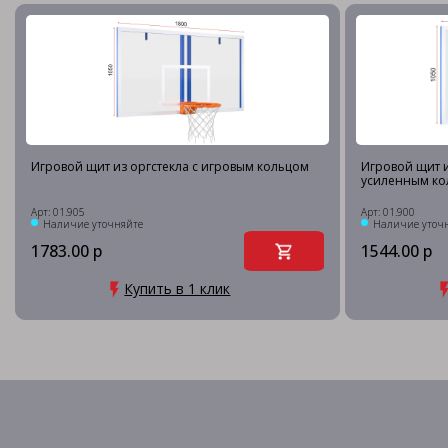
Игровой щит из оргстекла с игровым кольцом
Игровой щит и
усиленным ко
Арт: 01.905
Арт: 01.900
Наличие уточняйте
Наличие уточ
1783.00 р
1544.00 р
Купить в 1 клик