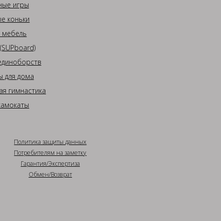
ные игры
е коньки
 мебель
(SUPboard)
единоборств
 для дома
ая гимнастика
самокаты
Политика защиты данных
Потребителям на заметку
Гарантия/Экспертиза
Обмен/Возврат