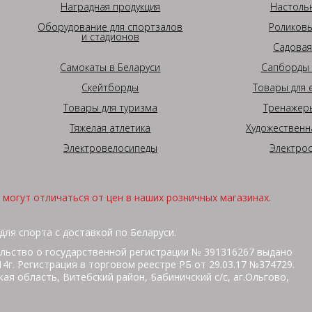
Наградная продукция
Настоль
Оборудование для спортзалов
Роликовы
и стадионов
Садовая
Самокаты в Беларуси
Сапборды 
Скейтборды
Товары для 
Товары для туризма
Тренажеры
Тяжелая атлетика
Художественн
Электровелосипеды
Электро
могут отличаться от цен в наших розничных магазинах.
для спорта с доставкой по Беларуси.
льство о государственной регистрации № 391316267 выдано
г. Регистрация в торговом реестре РБ от 29.03.17 №374729.
ая область, Витебский район, Бабиничский с/с, аг.Ольгово,
кольная