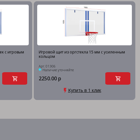
ек с игровым
Игровой щит из оргстекла 15 мм с усиленным
кольцом
Арт: 01.906
Наличие уточняйте
2250.00 р
Купить в 1 клик