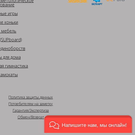
сметологическое
ование
ные игры
е коньки
 мебель
(SUPboard)
единоборств
 для дома
ая гимнастика
самокаты
Политика защиты данных
Потребителям на заметку
Гарантия/Экспертиза
Обмен/Возврат
Напишите нам, мы онлайн!