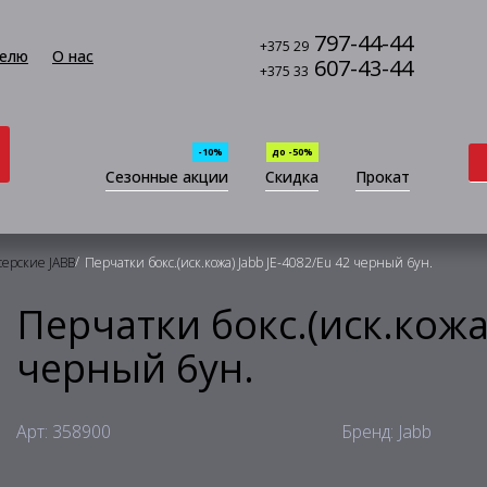
797-44-44
+375 29
елю
О нас
607-43-44
+375 33
-10%
до -50%
Сезонные акции
Скидка
Прокат
/
серские JABB
Перчатки бокс.(иск.кожа) Jabb JE-4082/Eu 42 черный 6ун.
Перчатки бокс.(иск.кожа)
черный 6ун.
Арт: 358900
Бренд: Jabb