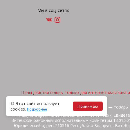
Мы в соц. сетях
Цены действительны только для интернет-магазина и 
🍪 Этот сайт использует
Принимаю
2026, © "Арена спорта" — товары 
cookies.
Подробнее
ИП Жакуть Вероника Витальевна. УНП 391316267. Свидете
Витебский районным исполнительным комитетом 13.01.2014
Юридический адрес: 210516 Республика Беларусь, Витебск