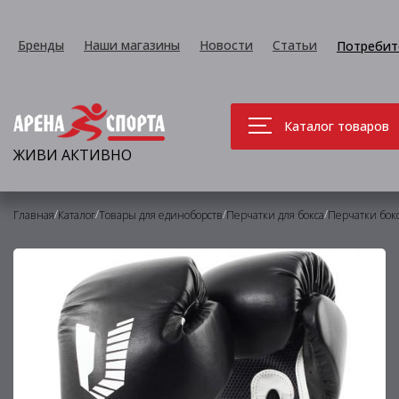
Бренды
Наши магазины
Новости
Статьи
Потребит
Каталог товаров
ЖИВИ АКТИВНО
/
/
/
/
Главная
Каталог
Товары для единоборств
Перчатки для бокса
Перчатки бок