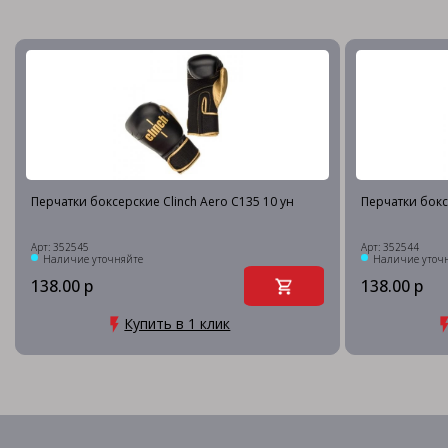
Перчатки боксерские Clinch Aero C135 10 ун
Перчатки бокс
Арт: 352545
Арт: 352544
Наличие уточняйте
Наличие уточ
138.00 р
138.00 р
Купить в 1 клик