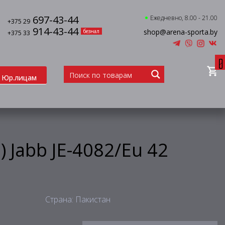
697-43-44
Ежедневно, 8.00 - 21.00
+375 29
914-43-44
shop@arena-sporta.by
безнал
+375 33
0
Юр.лицам
 Jabb JE-4082/Eu 42
Страна: Пакистан