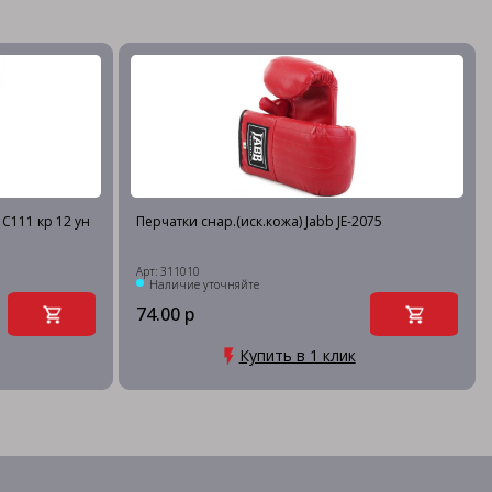
 C111 кр 12 ун
Перчатки снар.(иск.кожа) Jabb JE-2075
Арт: 311010
Наличие уточняйте
74.00 р
Купить в 1 клик