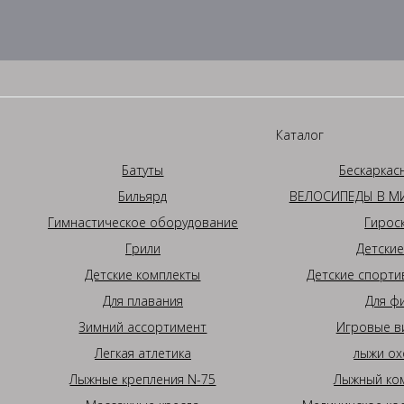
Каталог
Батуты
Бескаркас
Бильярд
ВЕЛОСИПЕДЫ В МИ
Гимнастическое оборудование
Гирос
Грили
Детские
Детские комплекты
Детские спорти
Для плавания
Для ф
Зимний ассортимент
Игровые в
Легкая атлетика
лыжи ох
Лыжные крепления N-75
Лыжный ком