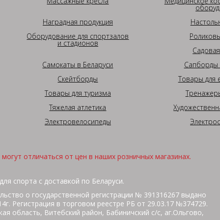
Массажные кресла
Медицинское ко
оборуд
Наградная продукция
Настоль
Оборудование для спортзалов
Роликовы
и стадионов
Садовая
Самокаты в Беларуси
Сапборды 
Скейтборды
Товары для 
Товары для туризма
Тренажеры
Тяжелая атлетика
Художественн
Электровелосипеды
Электро
могут отличаться от цен в наших розничных магазинах.
для спорта с доставкой по Беларуси.
льство о государственной регистрации № 391316267 выдано
г. Регистрация в торговом реестре РБ от 29.03.17 №374729.
ая область, Витебский район, Бабиничский с/с, аг.Ольгово,