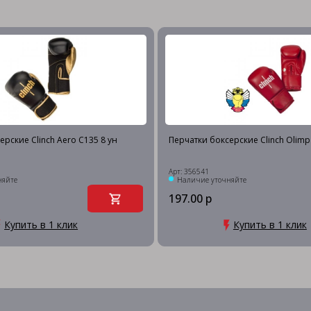
ерские Clinch Aero C135 8 ун
Перчатки боксерские Clinch Olimp
Арт: 356541
няйте
Наличие уточняйте
197.00 р
Купить в 1 клик
Купить в 1 клик