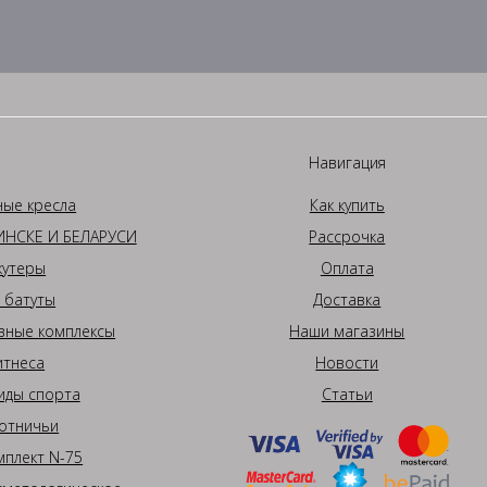
Навигация
ные кресла
Как купить
НСКЕ И БЕЛАРУСИ
Рассрочка
кутеры
Оплата
 батуты
Доставка
вные комплексы
Наши магазины
итнеса
Новости
иды спорта
Статьи
отничьи
плект N-75