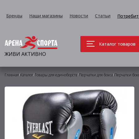
Бренды
Наши магазины
Новости
Статьи
Потребит
Каталог товаров
ЖИВИ АКТИВНО
/
/
/
/
Главная
Каталог
Товары для единоборств
Перчатки для бокса
Перчатки бок