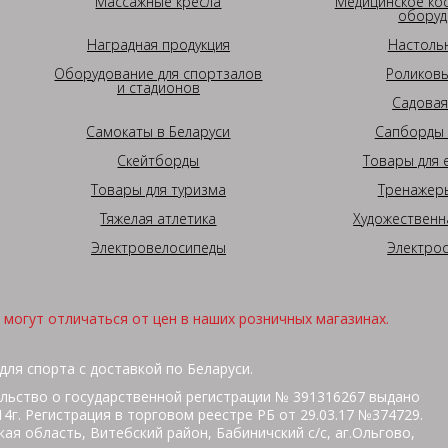
Массажные кресла
Медицинское ко
оборуд
Наградная продукция
Настоль
Оборудование для спортзалов
Роликовы
и стадионов
Садовая
Самокаты в Беларуси
Сапборды 
Скейтборды
Товары для 
Товары для туризма
Тренажеры
Тяжелая атлетика
Художественн
Электровелосипеды
Электро
могут отличаться от цен в наших розничных магазинах.
для спорта с доставкой по Беларуси.
льство о государственной регистрации № 391316267 выдано
г. Регистрация в торговом реестре РБ от 29.03.17 №374729.
ая область, Витебский район, Бабиничский с/с, аг.Ольгово,