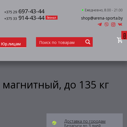
697-43-44
Ежедневно, 8.00 - 21.00
+375 29
914-43-44
shop@arena-sporta.by
безнал
+375 33
0
Юр.лицам
 магнитный, до 135 кг
Доставка по городам
Беларуси до 3 дней