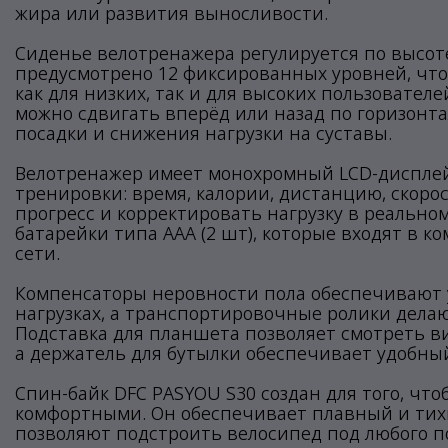
жира или развития выносливости.
Сиденье велотренажера регулируется по высоте 
предусмотрено 12 фиксированных уровней, чт
как для низких, так и для высоких пользовател
можно сдвигать вперёд или назад по горизонта
посадки и снижения нагрузки на суставы.
Велотренажер имеет монохромный LCD-дисплей
тренировки: время, калории, дистанцию, скоро
прогресс и корректировать нагрузку в реально
батарейки типа AAA (2 шт), которые входят в к
сети.
Компенсаторы неровности пола обеспечивают
нагрузках, а транспортировочные ролики дела
Подставка для планшета позволяет смотреть в
а держатель для бутылки обеспечивает удобный
Спин-байк DFC PASYOU S30 создан для того, ч
комфортными. Он обеспечивает плавный и тихи
позволяют подстроить велосипед под любого п