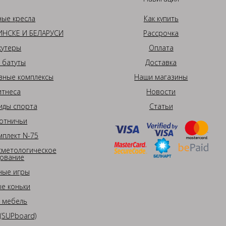
ные кресла
Как купить
НСКЕ И БЕЛАРУСИ
Рассрочка
кутеры
Оплата
 батуты
Доставка
вные комплексы
Наши магазины
итнеса
Новости
иды спорта
Статьи
отничьи
плект N-75
сметологическое
ование
ные игры
е коньки
 мебель
(SUPboard)