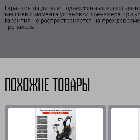
Гарантия на детали подверженные естественно
месяцев с момента установки тренажера при ус
гарантия не распространяется на преждевреме
тренажера.
Похожие товары