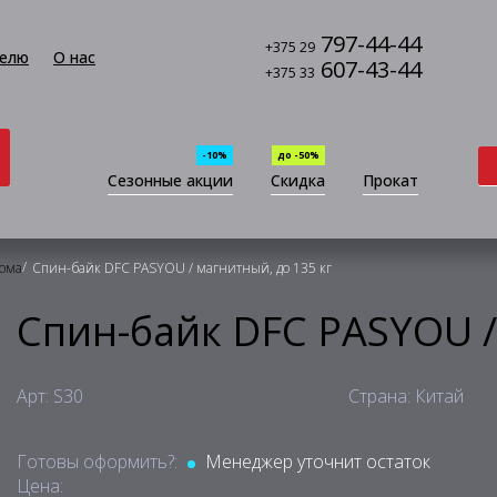
797-44-44
+375 29
елю
О нас
607-43-44
+375 33
-10%
до -50%
Сезонные акции
Скидка
Прокат
/
дома
Спин-байк DFC PASYOU / магнитный, до 135 кг
Спин-байк DFC PASYOU /
Арт: S30
Страна: Китай
Готовы оформить?:
Менеджер уточнит остаток
Цена: