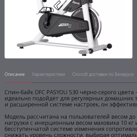
Описание
Характеристики
Способ доставки по Беларуси
Спин-байк DFC PASYOU S30 чёрно-серого цвета
идеально подойдёт для регулярных домашних т
и расширенной системе настроек, он эффективн
Модель рассчитана на пользователей весом до
нагрузки с инерционным весом маховика 10 кг 
бесступенчатой системе изменения сопротивл
снижать уровень сложности, выбирая оптимал