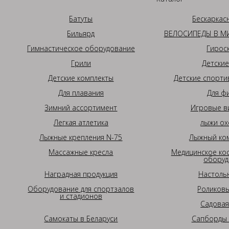
Батуты
Бескаркас
Бильярд
ВЕЛОСИПЕДЫ В МИ
Гимнастическое оборудование
Гирос
Грили
Детские
Детские комплекты
Детские спорти
Для плавания
Для ф
Зимний ассортимент
Игровые в
Легкая атлетика
лыжи ох
Лыжные крепления N-75
Лыжный ком
Массажные кресла
Медицинское ко
оборуд
Наградная продукция
Настоль
Оборудование для спортзалов
Роликовы
и стадионов
Садовая
Самокаты в Беларуси
Сапборды 