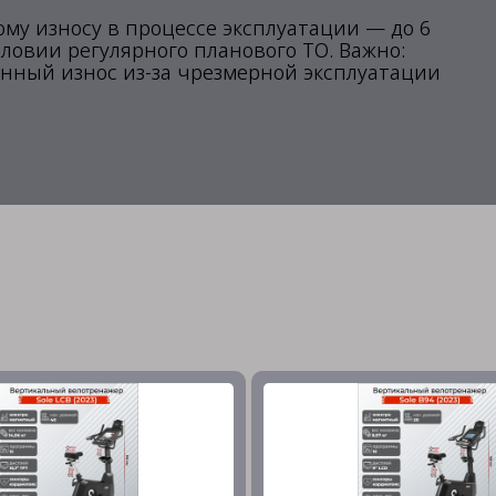
му износу в процессе эксплуатации — до 6
ловии регулярного планового ТО. Важно:
нный износ из-за чрезмерной эксплуатации