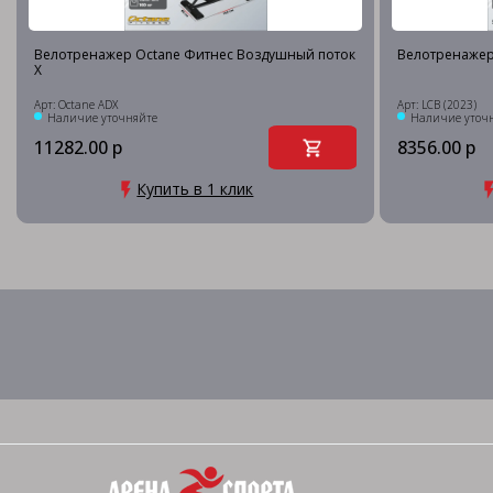
Велотренажер Octane Фитнес Воздушный поток
Велотренажер 
X
Арт: Octane ADX
Арт: LCB (2023)
Наличие уточняйте
Наличие уточ
11282.00 р
8356.00 р
Купить в 1 клик