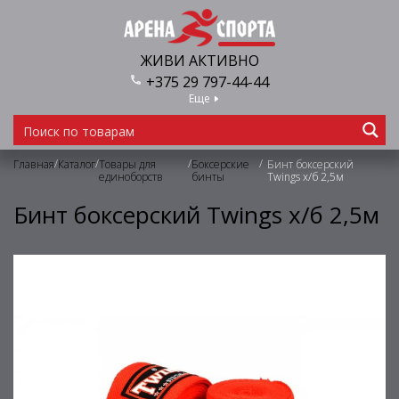
ЖИВИ АКТИВНО
+375 29 797-44-44
Еще
/
/
/
/
Главная
Каталог
Товары для
Боксерские
Бинт боксерский
единоборств
бинты
Twings х/б 2,5м
Бинт боксерский Twings х/б 2,5м