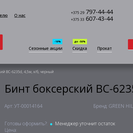
797-44-44
+375 29
елю
О нас
607-43-44
+375 33
-10%
до -50%
Сезонные акции
Скидка
Прокат
ий BC-6235d, 4,5м, х/б, черный
Бинт боксерский BC-6235
Арт: УТ-00014164
Бренд: GREEN HI
Готовы оформить?:
Менеджер уточнит остаток
Цена: