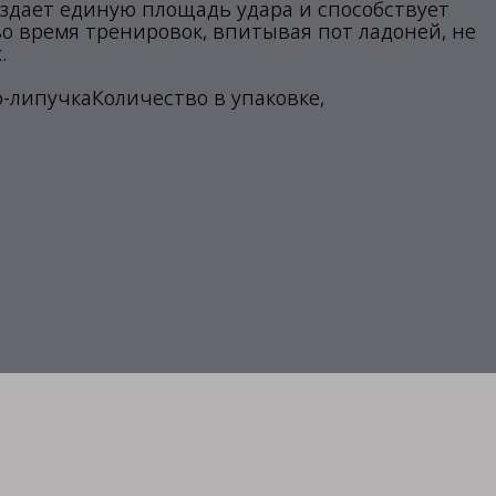
создает единую площадь удара и способствует
во время тренировок, впитывая пот ладоней, не
.
о-липучкаКоличество в упаковке,