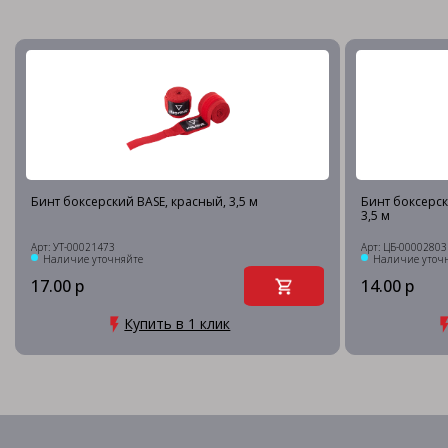
Бинт боксерский BASE, красный, 3,5 м
Бинт боксерск
3,5 м
Арт: УТ-00021473
Арт: ЦБ-00002803
Наличие уточняйте
Наличие уточ
17.00 р
14.00 р
Купить в 1 клик