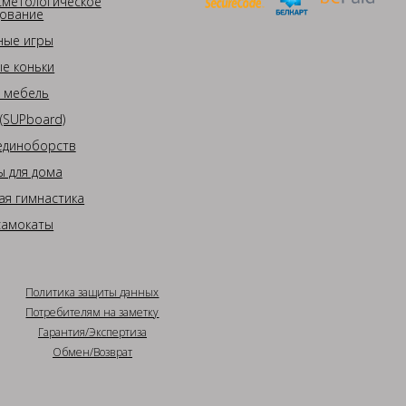
сметологическое
ование
ные игры
е коньки
 мебель
(SUPboard)
единоборств
 для дома
ая гимнастика
самокаты
Политика защиты данных
Потребителям на заметку
Гарантия/Экспертиза
Обмен/Возврат