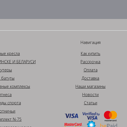
Навигация
ные кресла
Как купить
НСКЕ И БЕЛАРУСИ
Рассрочка
кутеры
Оплата
 батуты
Доставка
вные комплексы
Наши магазины
итнеса
Новости
иды спорта
Статьи
отничьи
плект N-75