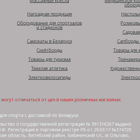
Массажные кресла
Медицинское ко
оборуд
Наградная продукция
Настоль
Оборудование для спортзалов
Роликовы
и стадионов
Садовая
Самокаты в Беларуси
Сапборды 
Скейтборды
Товары для 
Товары для туризма
Тренажеры
Тяжелая атлетика
Художественн
Электровелосипеды
Электро
могут отличаться от цен в наших розничных магазинах.
для спорта с доставкой по Беларуси.
льство о государственной регистрации № 391316267 выдано
г. Регистрация в торговом реестре РБ от 29.03.17 №374729.
ая область, Витебский район, Бабиничский с/с, аг.Ольгово,