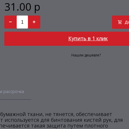
31.00 р
−
+
Д
Купить в 1 клик
Нашли дешевле?
и рассрочка
обумажной ткани, не тянется, обеспечивает
т используется для бинтования кистей рук, для
печивается такая защита путем плотного