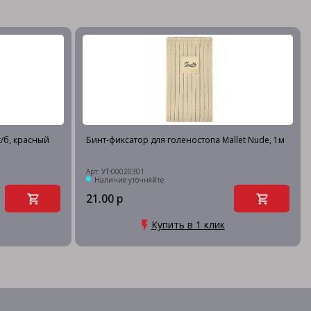
х/б, красный
Бинт-фиксатор для голеностопа Mallet Nude, 1м
Арт: УТ-00020301
Наличие уточняйте
21.00 р
Купить в 1 клик