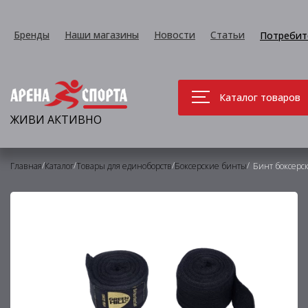
Бренды
Наши магазины
Новости
Статьи
Потребит
Каталог товаров
ЖИВИ АКТИВНО
/
/
/
/
Главная
Каталог
Товары для единоборств
Боксерские бинты
Бинт боксерск