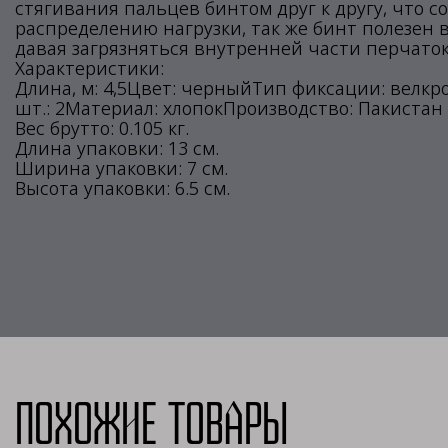
стягивания пальцев бинтом друг к другу, что 
распределению нагрузки, так же бинт полезен 
давая загрязняться внутренней части перчаток
Характеристики:
Длина, м: 4,5Цвет: черныйТип фиксации: велкр
шт.: 2Материал: хлопокПроизводство: Пакистан
Вес брутто: 0.105 кг.
Длина упаковки: 13 см.
Ширина упаковки: 7 см.
Высота упаковки: 6.5 см.
Похожие товары