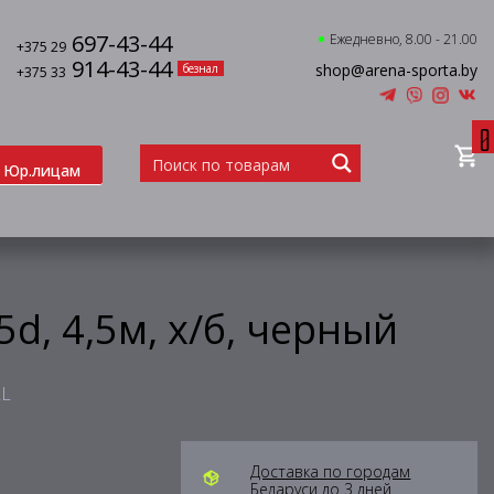
697-43-44
Ежедневно, 8.00 - 21.00
+375 29
914-43-44
shop@arena-sporta.by
безнал
+375 33
0
Юр.лицам
d, 4,5м, х/б, черный
LL
Доставка по городам
Беларуси до 3 дней