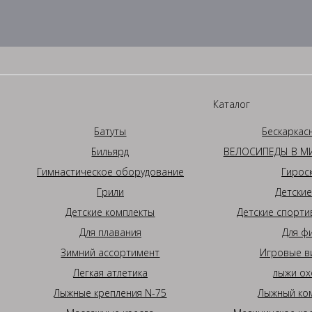
Каталог
Батуты
Бескаркас
Бильярд
ВЕЛОСИПЕДЫ В МИ
Гимнастическое оборудование
Гирос
Грили
Детские
Детские комплекты
Детские спорти
Для плавания
Для ф
Зимний ассортимент
Игровые в
Легкая атлетика
лыжи ох
Лыжные крепления N-75
Лыжный ком