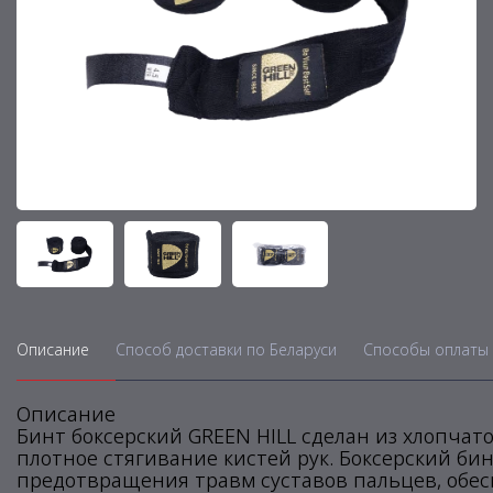
Описание
Способ доставки по Беларуси
Способы оплаты 
Описание
Бинт боксерский GREEN HILL сделан из хлопчат
плотное стягивание кистей рук. Боксерский бин
предотвращения травм суставов пальцев, обес