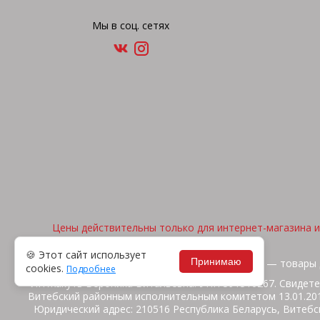
Мы в соц. сетях
Цены действительны только для интернет-магазина и 
🍪 Этот сайт использует
Принимаю
2026, © "Арена спорта" — товары 
cookies.
Подробнее
ИП Жакуть Вероника Витальевна. УНП 391316267. Свидете
Витебский районным исполнительным комитетом 13.01.2014
Юридический адрес: 210516 Республика Беларусь, Витебск