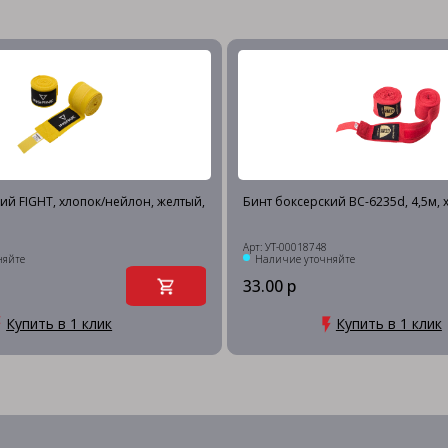
ий FIGHT, хлопок/нейлон, желтый,
Бинт боксерский BC-6235d, 4,5м, 
Арт: УТ-00018748
няйте
Наличие уточняйте
33.00 р
Купить в 1 клик
Купить в 1 клик