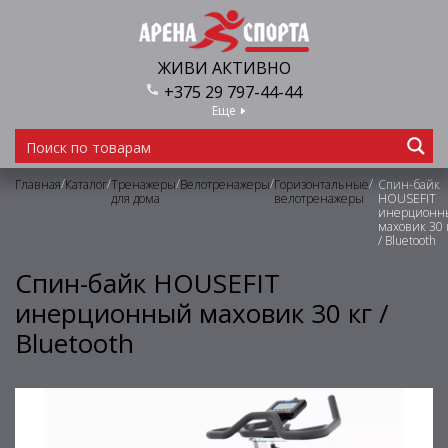
ЖИВИ АКТИВНО
+375 29 797-44-44
Еще
/
/
/
/
/
Главная
Каталог
Тренажеры
Велотренажеры
Горизонтальные
Спин-байк
для дома
велотренажеры
HOUSEFIT
инерционн
маховик 30 
/ Bluetooth
Спин-байк HOUSEFIT
инерционный маховик 30 кг /
Bluetooth