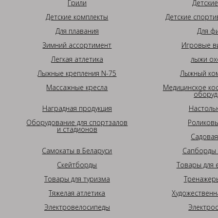
Грили
Детские
Детские комплекты
Детские спорти
Для плавания
Для ф
Зимний ассортимент
Игровые в
Легкая атлетика
лыжи ох
Лыжные крепления N-75
Лыжный ком
Массажные кресла
Медицинское ко
оборуд
Наградная продукция
Настоль
Оборудование для спортзалов
Роликовы
и стадионов
Садовая
Самокаты в Беларуси
Сапборды 
Скейтборды
Товары для 
Товары для туризма
Тренажеры
Тяжелая атлетика
Художественн
Электровелосипеды
Электро