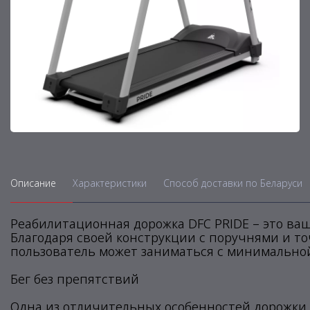
Описание
Характеристики
Способ доставки по Беларуси
Реабилитационная дорожка DFC PRIDE – это ва
Благодаря своей конструкции с поручнями и то
пользователь может заниматься с минимальной
Бег без препятствий
Одна из отличительных особенностей дорожки P