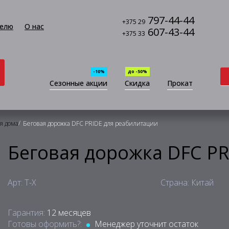
797-44-44
+375 29
елю
О нас
607-43-44
+375 33
-10%
до -50%
Сезонные акции
Скидка
Прокат
/
я дома
Беговая дорожка DFC PRIDE для реабилитации
Беговая дорожка DFC P
Арт: T-X
Страна: Китай
Гарантия:
12 месяцев
Готовы оформить?:
Менеджер уточнит остаток