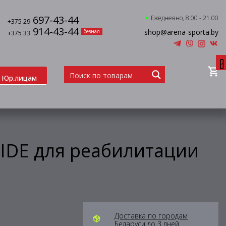
697-43-44
Ежедневно, 8.00 - 21.00
+375 29
914-43-44
shop@arena-sporta.by
безнал
+375 33
0
Юр.лицам
RIDE для реабилитации
Доставка по городам
Беларуси до 3 дней