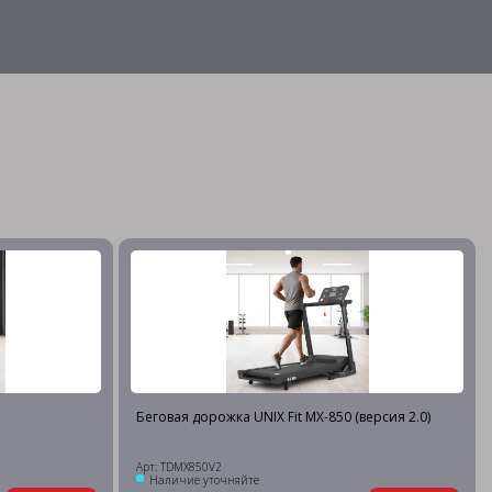
Беговая дорожка UNIX Fit MX-850 (версия 2.0)
Арт: TDMX850V2
Наличие уточняйте