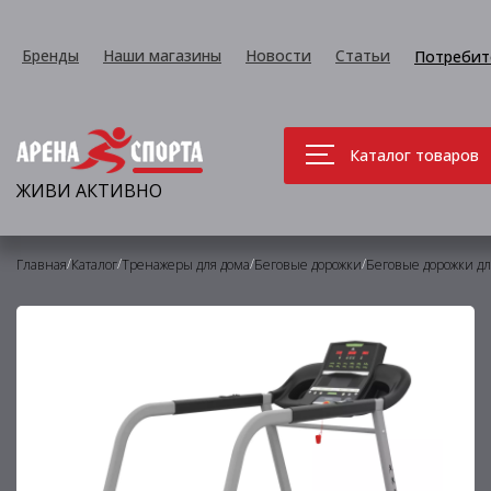
Бренды
Наши магазины
Новости
Статьи
Потребит
Каталог товаров
ЖИВИ АКТИВНО
/
/
/
/
Главная
Каталог
Тренажеры для дома
Беговые дорожки
Беговые дорожки дл