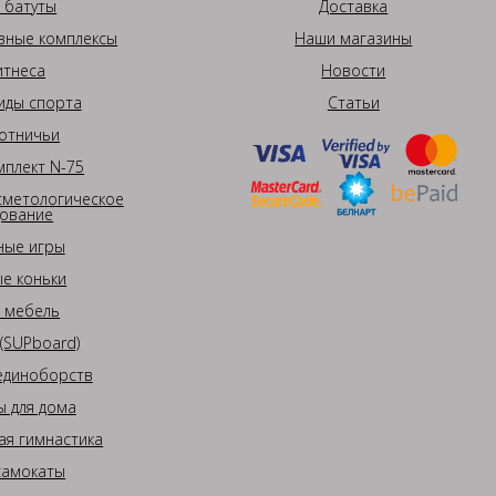
 батуты
Доставка
вные комплексы
Наши магазины
итнеса
Новости
иды спорта
Статьи
отничьи
плект N-75
сметологическое
ование
ные игры
е коньки
 мебель
(SUPboard)
единоборств
 для дома
ая гимнастика
самокаты