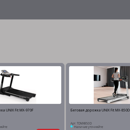
ка UNIX Fit MX-970F
Беговая дорожка UNIX Fit MX-850D
Арт: TDMX850D
няйте
Наличие уточняйте