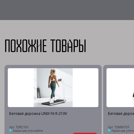
Похожие товары
Беговая дорожка UNIX Fit R-210V
Беговая дорож
Арт: TDR210V
Арт: TDMX970F
Наличие уточняйте
Наличие уточ