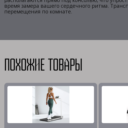
располагаются прямо под консолью, что упрос
время замера вашего сердечного ритма. Транс
перемещения по комнате.
Похожие товары