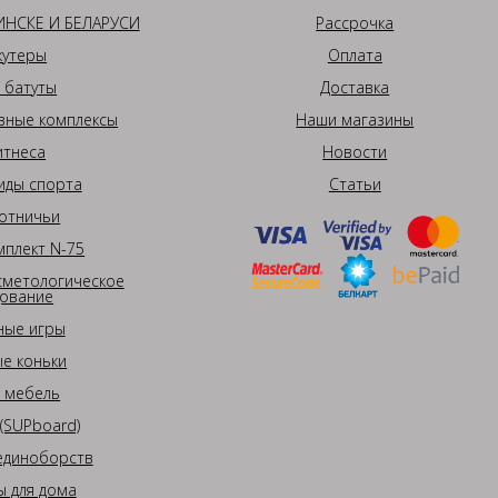
НСКЕ И БЕЛАРУСИ
Рассрочка
кутеры
Оплата
 батуты
Доставка
вные комплексы
Наши магазины
итнеса
Новости
иды спорта
Статьи
отничьи
плект N-75
сметологическое
ование
ные игры
е коньки
 мебель
(SUPboard)
единоборств
 для дома