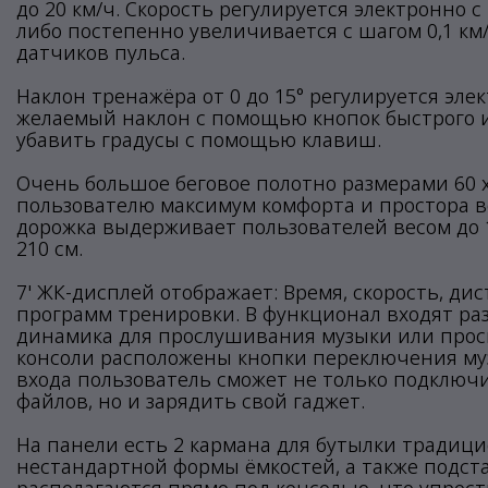
до 20 км/ч. Скорость регулируется электронно 
либо постепенно увеличивается с шагом 0,1 к
датчиков пульса.
Наклон тренажёра от 0 до 15° регулируется эле
желаемый наклон с помощью кнопок быстрого 
убавить градусы с помощью клавиш.
Очень большое беговое полотно размерами 60 х
пользователю максимум комфорта и простора во
дорожка выдерживает пользователей весом до 1
210 см.
7' ЖК-дисплей отображает: Время, скорость, дис
программ тренировки. В функционал входят ра
динамика для прослушивания музыки или просм
консоли расположены кнопки переключения муз
входа пользователь сможет не только подключ
файлов, но и зарядить свой гаджет.
На панели есть 2 кармана для бутылки традици
нестандартной формы ёмкостей, а также подст