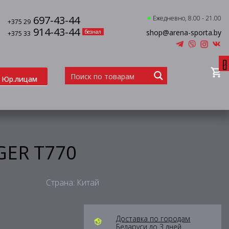
697-43-44
Ежедневно, 8.00 - 21.00
+375 29
914-43-44
shop@arena-sporta.by
безнал
+375 33
0
Юр.лицам
GER T770
Страна: Китай
Доставка по городам
Беларуси до 3 дней