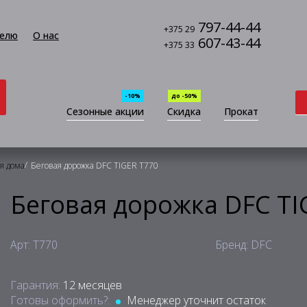
797-44-44
+375 29
елю
О нас
607-43-44
+375 33
-10%
до -50%
Сезонные акции
Скидка
Прокат
/
я дома
Беговая дорожка DFC TIGER T770
Беговая дорожка DFC TI
Арт: T770
Бренд: DFC
Гарантия:
12 месяцев
Готовы оформить?:
Менеджер уточнит остаток