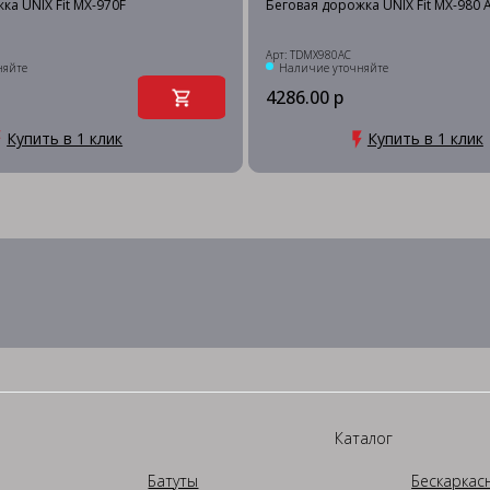
ка UNIX Fit MX-970F
Беговая дорожка UNIX Fit MX-980 AC
Арт: TDMX980AC
няйте
Наличие уточняйте
4286.00 р
Купить в 1 клик
Купить в 1 клик
Каталог
Батуты
Бескаркас