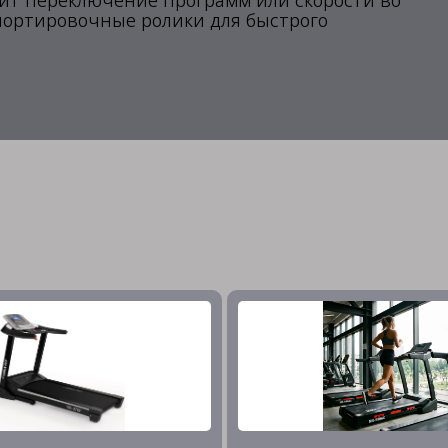
тит переключение программ или скорости во
портировочные ролики для быстрого