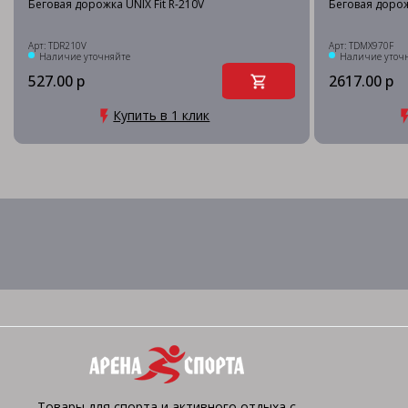
Беговая дорожка UNIX Fit R-210V
Беговая дорож
Арт: TDR210V
Арт: TDMX970F
Наличие уточняйте
Наличие уточ
527.00 р
2617.00 р
Купить в 1 клик
Товары для спорта и активного отдыха с