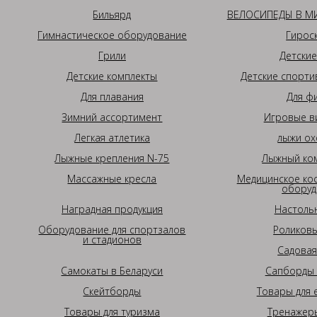
Бильярд
ВЕЛОСИПЕДЫ В МИ
Гимнастическое оборудование
Гирос
Грили
Детские
Детские комплекты
Детские спорти
Для плавания
Для ф
Зимний ассортимент
Игровые в
Легкая атлетика
лыжи ох
Лыжные крепления N-75
Лыжный ком
Массажные кресла
Медицинское ко
оборуд
Наградная продукция
Настоль
Оборудование для спортзалов
Роликовы
и стадионов
Садовая
Самокаты в Беларуси
Сапборды 
Скейтборды
Товары для 
Товары для туризма
Тренажеры