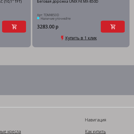
 (10,1″ TFT)
Беговая дорожка UNIX Fit MX-850D
Арт: TDMX850D
Наличие уточняйте
3283.00 р
Купить в 1 клик
Навигация
ные кресла
Как купить