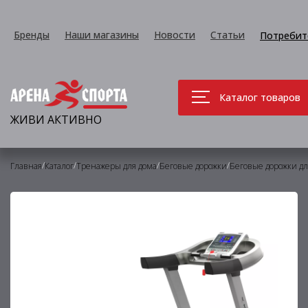
Бренды
Наши магазины
Новости
Статьи
Потребит
Каталог товаров
ЖИВИ АКТИВНО
/
/
/
/
Главная
Каталог
Тренажеры для дома
Беговые дорожки
Беговые дорожки дл