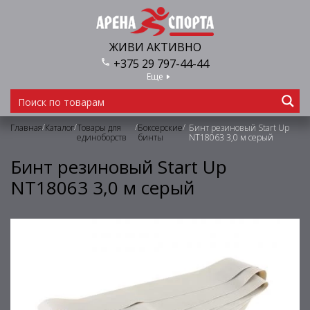
ЖИВИ АКТИВНО
+375 29 797-44-44
Еще
/
/
/
/
Главная
Каталог
Товары для
Боксерские
Бинт резиновый Start Up
единоборств
бинты
NT18063 3,0 м серый
Бинт резиновый Start Up
NT18063 3,0 м серый